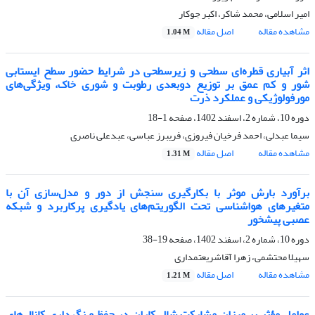
امیر اسلامی، محمد شاکر، اکبر جوکار
مشاهده مقاله
اصل مقاله
1.04 M
اثر آبیاری قطره‌ای سطحی و زیرسطحی در شرایط حضور سطح ایستابی
شور و کم عمق بر توزیع دوبعدی رطوبت و شوری خاک، ویژگی‌های
مورفولوژیکی و عملکرد ذرت
دوره 10، شماره 2، اسفند 1402، صفحه
1-18
سیما عبدلی، احمد فرخیان فیروزی، فریبرز عباسی، عبدعلی ناصری
مشاهده مقاله
اصل مقاله
1.31 M
برآورد بارش موثر با بکارگیری سنجش از دور و مدل‌سازی آن با
متغیرهای هواشناسی تحت الگوریتم‌های یادگیری پرکاربرد و شبکه
عصبی پیشخور
دوره 10، شماره 2، اسفند 1402، صفحه
19-38
سهیلا محتشمی، زهرا آقاشریعتمداری
مشاهده مقاله
اصل مقاله
1.21 M
عوامل مؤثر بر میزان مشارکت شالی‌کاران در حفظ و نگهداری کانال‌های