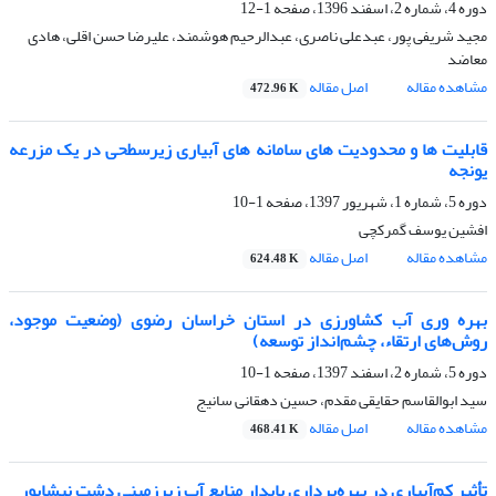
دوره 4، شماره 2، اسفند 1396، صفحه
1-12
مجید شریفی پور، عبدعلی ناصری، عبدالرحیم هوشمند، علیرضا حسن اقلی، هادی
معاضد
مشاهده مقاله
اصل مقاله
472.96 K
قابلیت ها و محدودیت های سامانه های آبیاری زیرسطحی در یک مزرعه
یونجه
دوره 5، شماره 1، شهریور 1397، صفحه
1-10
افشین یوسف گمرکچی
مشاهده مقاله
اصل مقاله
624.48 K
بهره وری آب کشاورزی در استان خراسان رضوی (وضعیت موجود،
روش‌های ارتقاء، چشم‌انداز توسعه)
دوره 5، شماره 2، اسفند 1397، صفحه
1-10
سید ابوالقاسم حقایقی مقدم، حسین دهقانی سانیج
مشاهده مقاله
اصل مقاله
468.41 K
تأثیر کم‌آبیاری در بهره‌برداری پایدار منابع آب زیرزمینی دشت نیشابور