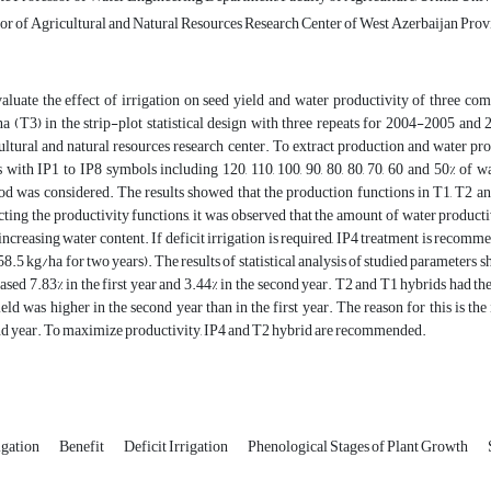
or of Agricultural and Natural Resources Research Center of West Azerbaijan Provi
aluate the effect of irrigation on seed yield and water productivity of three c
a (T3) in the strip-plot statistical design with three repeats for 2004-2005 a
ultural and natural resources research center. To extract production and water prod
s with IP1 to IP8 symbols including 120, 110, 100, 90, 80, 80, 70, 60 and 50% o
d was considered. The results showed that the production functions in T1, T2 an
cting the productivity functions, it was observed that the amount of water product
increasing water content. If deficit irrigation is required, IP4 treatment is recomm
58.5 kg/ha for two years). The results of statistical analysis of studied parameters
ased 7.83% in the first year and 3.44% in the second year. T2 and T1 hybrids had the 
ield was higher in the second year than in the first year. The reason for this is th
d year. To maximize productivity, IP4 and T2 hybrid are recommended.
igation
Benefit
Deficit Irrigation
Phenological Stages of Plant Growth