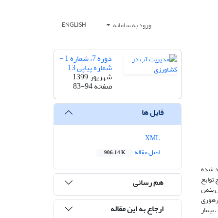
ورود به سامانه
ENGLISH
دوره 7، شماره 1 -
شماره پیاپی 13
شهریور 1399
صفحه
83-94
فایل ها
XML
اصل مقاله
906.14 K
رد شده
راج توابع
هم رسانی
با روش پنمن
وابع بهره­وری
ارجاع به این مقاله
 تیمار