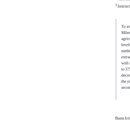
3
Instruct
To ev
Milen
agric
level
metho
extra
with 
to 37
decre
the y
secon
Basin Irr