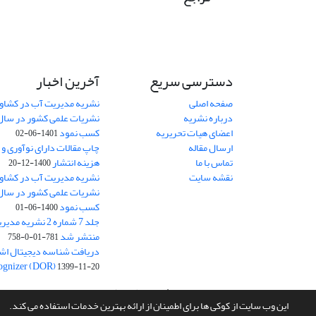
دسترسی سریع
آخرین اخبار
صفحه اصلی
نشریه مدیریت آب در کشاورز
درباره نشریه
اعضای هیات تحریریه
کسب نمود
1401-06-02
ارسال مقاله
چاپ مقالات دارای نوآوری و
تماس با ما
هزینه انتشار
1400-12-20
نقشه سایت
نشریه مدیریت آب در کشاورز
کسب نمود
1400-06-01
جلد 7 شماره 2 نشر
منتشر شد
781-01-0-758
ognizer (DOR)
1399-11-20
سامانه مدیریت نشریات علمی.
طراحی و پیاده سازی از
سیناوب
این وب سایت از کوکی ها برای اطمینان از ارائه بهترین خدمات استفاده می کند.