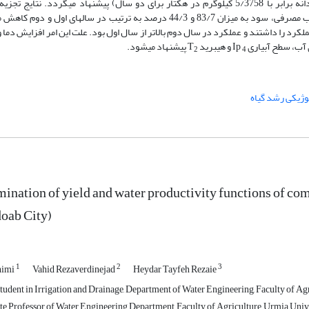
به سبب ارائه بالاترین عملکرد دانه (میانگین عملکرد دانه برابر با 5/3758 کیلوگرم در هکتار برای دو سال) پیشنهاد می­گردد. نتایج
پارامترهای بررسی‌شده نشان داد که با کاهش 10 درصدی آب مصرفی، سود به میزان 83/7 و 44/3 درصد به ترتیب در سال­های اول و د
لکرد را داشتند و عملکرد در سال دوم بالاتر از سال اول بود. علت این امر افزایش دما 
ب، سطح آبیاری Ip
و هیبرید T
پیشنهاد می­شود.
2
4
وژیکی رشد گیاه
ination of yield and water productivity functions of co
oab City)
1
2
3
himi
Vahid Rezaverdinejad
Heydar Tayfeh Rezaie
udent in Irrigation and Drainage, Department of Water Engineering, Faculty of Agr
e Professor of Water Engineering Department, Faculty of Agriculture, Urmia Unive