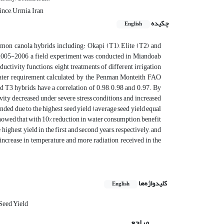
nce, Urmia, Iran
چکیده
English
ommon canola hybrids including: Okapi (T1), Elite (T2) and
nd 2005-2006 a field experiment was conducted in Miandoab
uctivity functions, eight treatments of different irrigation
f water requirement calculated by the Penman Monteith FAO
d T3 hybrids have a correlation of 0.98, 0.98 and 0.97. By
ivity decreased under severe stress conditions and increased
ended due to the highest seed yield (average seed yield equal
 showed that with 10% reduction in water consumption, benefit
highest yield in the first and second years, respectively, and
e increase in temperature and more radiation received in the
کلیدواژه‌ها
English
Seed Yield
مراجع