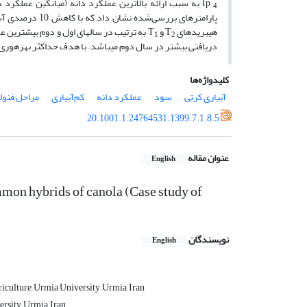
Ip
4
هیبریدهای T
و T
به ترتیب در سال­های اول و دوم بیشترین عم
1
2
دریافتی بیشتر در سال دوم می­باشد. با هدف حداکثر بهره­وری آ
کلیدواژه‌ها
آبیاری کرتی
سود
عملکرد دانه
کم‌آبیاری
مراحل فنول
20.1001.1.24764531.1399.7.1.8.5
عنوان مقاله
English
mmon hybrids of canola (Case study of
نویسندگان
English
iculture, Urmia University, Urmia, Iran
rsity, Urmia, Iran.