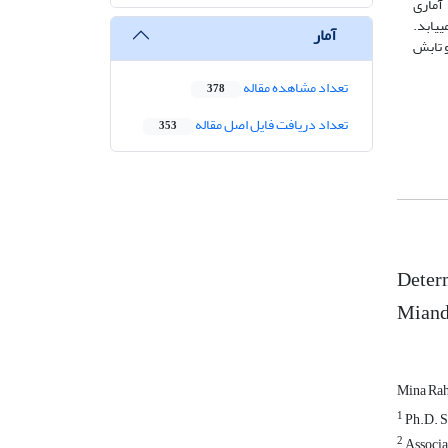
 تجزیه آماری
وم کاهش می­یابد.
آمار
و تابش
تعداد مشاهده مقاله
378
تعداد دریافت فایل اصل مقاله
353
Determ
Miand
Mina Ra
1
Ph.D. St
2
Associat