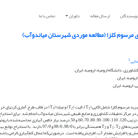
نویسندگان
ارسال مقاله
داوران
تماس با ما
ای مرسوم کلزا (مطالعه موردی شهرستان میاندوآب)
3
ضایی
رزی، دانشگاه ارومیه، ارومیه، ایران.
ومیه، ایران
 ارومیه، ایران
برید مرسوم کلزا شامل اکاپی (T
)، الیت (T
) و میلنا (T
) در قالب طرح آماری کرت­های خ
3
2
1
کرار و طی سال­های زراعی 84-83 و 85-84، آزمایشی در مرکز تحقیقات کشاورزی و منابع طبیعی شهرستان میاندوآب انجام شد. برای استخ
) به ترتیب 120، 110، 100، 90، 80، 70، 60 و 50 درصد نیاز خالص آبیاری محاسبه‌شده 
یبریدهای T
، T
و T
همبستگی برابر با 98/0، 98/0 و 97/0 دارند. با استخراج ت
3
1
2
 با افزایش مقدار آب، افزایش‌یافته است. درصورتی‌که اعمال کم‌آبیاری الزامی باشد،