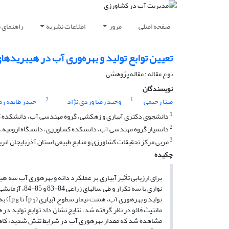
صفحه اصلی
مرور
اطلاعات نشریه
راهنمای 
تعیین توابع تولید و بهره‌وری آب در هیبریده
نوع مقاله : مقاله پژوهشی
نویسندگان
2
1
مینا رحیمی
وحید رضا وردی نژاد
حیدر طایفه ر
1
دانشجوی دکتری آبیاری و زهکشی، گروه مهندسی آب، دانشکده کشاو
2
دانشیار گروه مهندسی آب، دانشکده کشاورزی، دانشگاه ارومیه، ار
3
مربی مرکز تحقیقات کشاورزی و منابع طبیعی استان آذربایجان غربی،
چکیده
برای ارزیابی تأثیر آبیاری بر عملکرد دانه و بهره­وری آب سه هی
نواری با سه ت
تولید و بهره­وری آب، هشت تیمار سطوح آبیاری (Ip
تا Ip
8
1
مانتیث فائو در نظر گرفته شد. نتایج نشان داد توابع تولید در ه
مشاهده شد که مقدار بهره­وری آب در شرایط تنش شدید، کاهش و