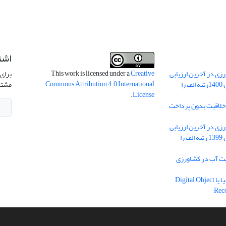
اشت
This work is licensed under a
Creative
ی در آخرین ارزیابی
برای 
Commons Attribution 4.0 International
نشریات علمی کشور در سال 1400رتبه الف را
مشتر
.
License
 خلاقیت بدون پرداخت
ی در آخرین ارزیابی
نشریات علمی کشور در سال 1399 رتبه الف را
یه مدیریت آب در کشاورزی
دریافت شناسه دیجیتال اشیا یا Digital Object
Rec