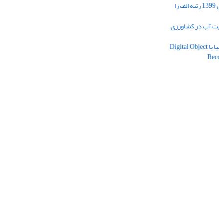
نشریات علمی کشور در سال 1399 رتبه الف را
یه مدیریت آب در کشاورزی
دریافت شناسه دیجیتال اشیا یا Digital Object
Rec