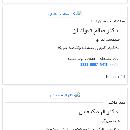
هیات تحریریه بین المللی
دکتر صالح تقوائیان
مهندسی آبیاری
دانشیار، آبیاری، دانشگاه اوکلاهما، امریکا
okstate.edu
saleh.taghvaeian
0000-0002-9438-6682
h-index:
14
مدیر داخلی
دکتر الهه کنعانی
مهندسی آب
دکتری دانشگاه بین الملل امام خمینی (ره)، قزوین