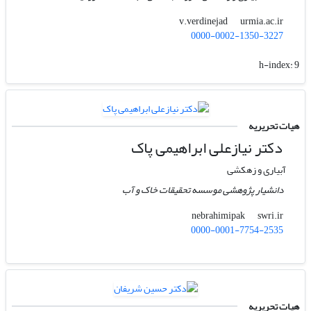
urmia.ac.ir
v.verdinejad
0000-0002-1350-3227
h-index:
9
هیات تحریریه
دکتر نیازعلی ابراهیمی پاک
آبیاری و زهکشی
دانشیار پژوهشی موسسه تحقیقات خاک و آب
swri.ir
nebrahimipak
0000-0001-7754-2535
هیات تحریریه