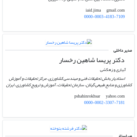
gmail.com
iaid.jima
0000-0003-4183-7109
مدیر داخلی
دکتر پریسا شاهین رخسار
آبیاری و زهکشی
استادیار بخش تحقیقات فنی و مهندسی کشاورزی، مرکز تحقیقات و آموزش
کشاورزی و منابع طبیعی گیلان، سازمان تحقیقات، آموزش و ترویج کشاورزی، ایران
yahoo.com
pshahinrokhsar
0000-0002-3307-7181
ویراستار