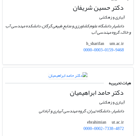
دکتر حسین شریفان
آبیاری و زهکشی
دانشیار دانشگاه علوم کشاورزی و منابع طبیعی گرگان، دانشکده مهندسی آب
و خاک، گروه مهندسی آب
um.ac.ir
h_sharifan
0000-0003-0159-9468
هیات تحریریه
دکتر حامد ابراهیمیان
آبیاری و زهکشی
دانشیار، دانشگاه تهران، گروه مهندسی آبیاری و آبادانی
ut.ac.ir
ebrahimian
0000-0002-7338-4872