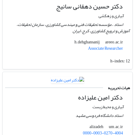
دکتر حسین دهقانی سانیج
آبیاری و زهکشی
استاد ، مؤسسه تحقیقات فنی و مهندسی کشاورزی، سازمان تحقیقات،
آموزش و ترویج کشاورزی، کرج، ایران
areeo.ac.ir
h.dehghansanij
Associate Researcher
h-index:
12
هیات تحریریه
دکتر امین علیزاده
آبیاری و محیط زیست
استاد دانشگاه فردوسی مشهد
um.ac.ir
alizadeh
0000-0003-0270-4004