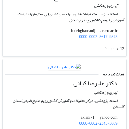
آبیاری و زهکشی
استاد، مؤسسه تحقیقات فنی و مهندسی کشاورزی، سازمان تحقیقات،
آموزش و ترویج کشاورزی، کرج، ایران
areeo.ac.ir
h.dehghansanij
0000-0002-5617-9375
h-index:
12
هیات تحریریه
دکتر علیرضا کیانی
آبیاری و زهکشی
استاد پژوهشی ، مرکز تحقیقات و آموزش کشاورزی و منابع طبیعی استان
گلستان
yahoo.com
akiani71
0000-0002-2345-5089