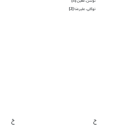
توسن، معین
[1]
توکلی، علیرضا
[2]
ح
خ