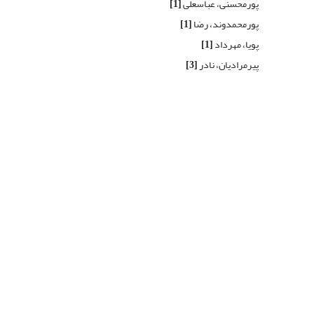
پورمحسنی، عباسعلی
[1]
پورمحمدوند، رضا
[1]
پویا، مهرداد
[1]
پیرمرادیان، نادر
[3]