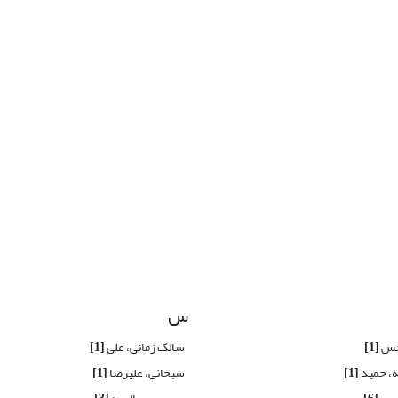
س
رجس
[1]
سالک زمانی، علی
[1]
نه، حمید
[1]
سبحانی، علیرضا
[1]