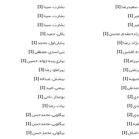
، سعیدرضا
[1]
بشارت، سینا
[1]
میر
[1]
بشارت، سینا
[1]
میر
[5]
بشارت، سینا
[1]
زاده مقدم، محسن
[1]
بلالی، حمید
[1]
نژاد، رضا
[1]
بنایان اول، محمد
[1]
ه، افشین
[1]
بنی اسدی، مصطفی
[1]
هرام
[5]
بهاری پنبه چوله، حسین
[1]
مرتضی
[1]
بهراملو، رضا
[3]
حبوبه
[1]
بهمنش، عبداله
[1]
حمدتقی
[1]
بهمنی، امید
[1]
ادی
[2]
بوعذار، ناجی
[1]
هدی
[1]
بیات، رضا
[1]
هدی
[2]
بیگلویی، محمدحسن
[2]
فیه
[1]
بیگلویی، محمدحسن
[1]
 اصلان
[1]
بیگوئی، محمد حسن
[1]