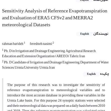
English
Sensitivity Analysis of Reference Evapotranspiration
and Evaluation of ERA5, CFSv2 and MERRA2
meteorological Datasets
نویسندگان
English
1
2
rahman barideh
fereshteh nasimi
1
Ph. D in Irrigation and Drainage Engineering, Agricultural Research,
Education and Extension Organization (AREEO), Tabriz, Iran
2
Ph. D Candidate of Irrigation and Drainage Engineering, Department of Water
Sciences, Urmia University, Urmia, Iran
چکیده
English
The purpose of this research was to investigate the sensitivity of
reference evapotranspiration to meteorological variables and to
introduce the most accurate database in providing these variables in the
Urmia Lake basin. For this purpose, 24 synoptic stations were selected
and their meteorological data was prepared on a daily basis between 2010
and 2019. Then, the reference evapotranspiration was calculated using