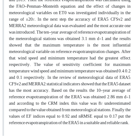
the FAO-Penman-Monteith equation, and the effect of changes in
meteorological variables on ET0 was investigated individually in the
range of ±20%. In the next step, the accuracy of ERA5, CFSv2 and
MERRA2 meteorological data was evaluated and the most accurate one
was introduced. The ten-year average of reference evapotranspiration of
the meteorological stations was obtained 3.1 mm d-1, and the results
showed that the maximum temperature is the most influential
meteorological variable on reference evapotranspiration changes. After
that, wind speed and minimum temperature had the greatest effect,
respectively. The value of sensitivity coefficient for maximum
temperature, wind speed and minimum temperature was obtained 0.4, 0.2
and 0.1 respectively. In the review of meteorological data of ERA5,
CFSv2 and MERRA2, statistical indicators showed that the ERA5 dataset
has the most accuracy. Based on the results, the 10-year average of
reference evapotranspiration of the ERA5 was obtained 2.86 mm d-1
and according to the CRM index, this value was 8% underestimated
compared to the value obtained from meteorological stations. Finally, the
values of EF indices equal to 0.92 and nRMSE equal to 0.17 put the
reference evapotranspiration of the ERA5 in a suitable and reliable rank.