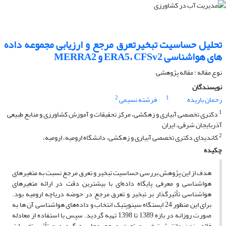
تحلیل حساسیت تبخیرتعرق مرجع و ارزیابی مجموعه داده
های هواشناسی ERA5، CFSv2 و MERRA2
نوع مقاله : مقاله پژوهشی
نویسندگان
2
1
رحمان باریده
فرشته نسیمی
1
دکتری تخصصی آبیاری و زهکشی، مرکز تحقیقات و آموزش کشاورزی و منابع طبیعی
آذربایجان شرقی، ایران
2
کاندیدای دکتری تخصصی آبیاری و زهکشی، دانشگاه ارومیه، ارومیه،
چکیده
هدف از این پژوهش بررسی حساسیت تبخیر و تعرق مرجع نسبت به متغیرهای
هواشناسی و معرفی پایگاه داده‌ای با بیشترین دقت در ارائه متغیرهای
هواشناسی تأثیرگذار بر تبخیر و تعرق مرجع در حوضه دریاچه ارومیه بود.
برای این منظور 24 ایستگاه سینوپتیک انتخاب و داده‌های هواشناسی آن ها به
صورت روزانه در بازه 1389 تا 1398 تهیه گردید. سپس با استفاده از معادله
فائو پنمن مانتیث تبخیر و تعرق مرجع محاسبه گردید و تأثیر تغییرات