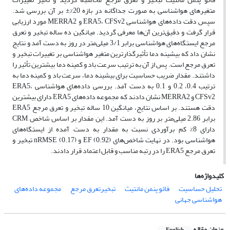
متغیرهای هواشناسی به صورت جداگانه در بازه 20%± بر آن بررسی شد.
سپس دقت داده‌های هواشناسی ERA5، CFSv2 و MERRA2 مورد ارزیابی
قرار گرفت و دقیق‌ترین آن‌ها معرفی گردید. میانگین ده ساله تبخیر و تعرق
مرجع ایستگاه‌های هواشناسی برابر 3/1 میلی‌متر در روز به دست آمد و نتایج
نشان داد که بیشینه دما تأثیرگذارترین متغیر هواشناسی بر تغییرات تبخیر و
تعرق مرجع است. پس از آن به ترتیب سرعت باد و کمینه دما بیشترین تأثیر را
داشتند. مقدار ضریب حساسیت برای بیشینه دما، سرعت باد و کمینه دما به
ترتیب 0.4، 0.2 و 0.1 به دست آمد. بررسی داده‌های هواشناسی ERA5،
CFSv2 و MERRA2 نشان دادند که مجموعه داده‌های ERA5 دارای بیشترین
دقت هستند. بر اساس نتایج، میانگین 10 ساله تبخیر و تعرق مرجع ERA5
برابر 2.86 میلی‌متر بر روز به دست آمد. این مقدار بر اساس شاخص CRM
دارای 8% کم برآوردی نسبت به مقدار به دست آمده از ایستگاه‌های
هواشناسی بود. در نهایت شاخص‌های EF (0.92) و nRMSE (0.17) تبخیر و
تعرق مرجع ERA5 را در رتبه مناسب و قابل اعتماد قرار دادند.
کلیدواژه‌ها
تحلیل حساسیت
فائو پنمن مانتیث
تبخیرتعرق مرجع
مجموعه داده‌های
هواشناسی جهانی
عنوان مقاله