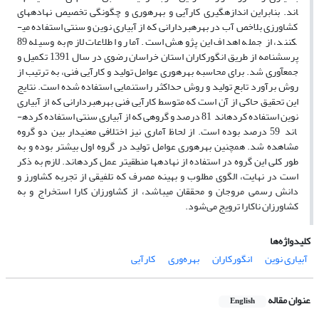
اند. بنابراین اندازه­گیری کارآیی و بهره­وری و چگونگی تخصیص نهاده­های
کشاورزی بلاخص آب در بهره­بردارانی که از آبیاری نوین و سنتی استفاده می­
کنند، از جمله اهداف این پژوهش است. آمار و اطلاعات لازم به وسیله 89
پرسشنامه از طریق انگورکاران استان خراسان رضوی در سال 1391 تکمیل و
جمع­آوری شد. برای محاسبه بهره­وری عوامل تولید و کارآیی فنی، به ترتیب از
روش برآورد تابع تولید و روش حداکثر راستنمایی استفاده شده است. نتایج
این تحقیق حاکی از آن است که متوسط کارآیی فنی بهره­بردارانی که از آبیاری
نوین استفاده کرده­اند 81 درصد و گروهی که از آبیاری سنتی استفاده کرده­
اند 59 درصد بوده است. از لحاظ آماری نیز اختلافی معنی­دار بین دو گروه
مشاهده شد. همچنین بهره­وری عوامل تولید در گروه اول بیشتر بوده و به
طور کلی این گروه در استفاده از نهاده­ها منطقی­تر عمل کرده­اند. لازم به ذکر
است در نهایت، الگوی مطلوب و بهینه مصرف که تلفیقی از تجربه کشاورز و
دانش رسمی مروجان و محققان می­باشد، از کشاورزان کارا استخراج و به
کشاورزان ناکارا ترویج می‌شود.
کلیدواژه‌ها
آبیاری نوین
انگورکاران
بهره‌وری
کارآیی
عنوان مقاله
English