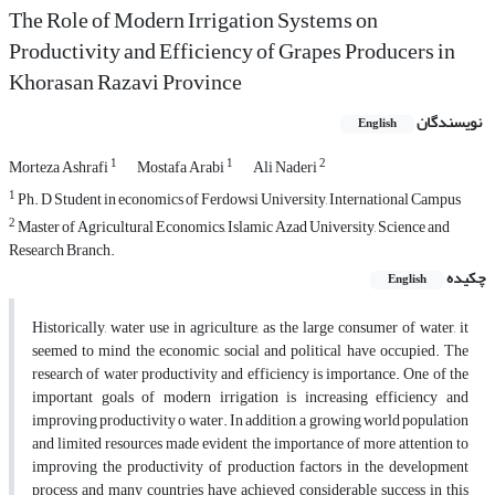
The Role of Modern Irrigation Systems on
Productivity and Efficiency of Grapes Producers in
Khorasan Razavi Province
نویسندگان
English
1
1
2
Morteza Ashrafi
Mostafa Arabi
Ali Naderi
1
Ph. D Student in economics of Ferdowsi University, International Campus
2
Master of Agricultural Economics, Islamic Azad University, Science and
Research Branch.
چکیده
English
Historically, water use in agriculture, as the large consumer of water, it
seemed to mind the economic, social and political have occupied. The
research of water productivity and efficiency is importance. One of the
important goals of modern irrigation is increasing efficiency and
improving productivity o water. In addition, a growing world population
and limited resources made evident the importance of more attention to
improving the productivity of production factors in the development
process and many countries have achieved considerable success in this