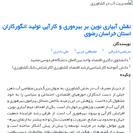
نقش آبیاری نوین بر بهره‌وری و کارآیی تولید انگورکاران
استان خراسان رضوی
نویسندگان
2
1
1
مرتضی اشرفی
مصطفی عربی
علی نادری
1
دانشجوی دکتری اقتصاد واحد بین الملل دنشگاه فردوسی مشهد
2
دانش آموخته کارشناسی ارشد اقتصاد کشاورزی (کارشناس بانک کشاورزی)
چکیده
از دیرباز مصرف آب در بخش کشاورزی، به عنوان بزرگ‌ترین متقاضی آب ذهن
خیلی از دست اندکاران حوزه­های اقتصادی، اجتماعی و سیاسی را به خود
مشغول کرده است. پژوهش در این زمینه بلاخص مسائل پیرامون بهره­وری و
کارآیی آب از اهمیت ویژه­ای برخواردار است. یکی از اهداف مهم آبیاری نوین،
افزایش کارآیی و بهبود بهره­وری آب است. از طرفی رشد فزاینده جمعیت
جهان و محدودیت منابع، ضرورت و اهمیت بذل توجه بیشتر به ارتقای بهره­
وری عوامل تولید در فرایند توسعه را بیش از پیش آشکار ساخته است و
بسیاری از کشورها از رهگذر این امر به توفیقات قابل ملاحظه­ای دست یافته­