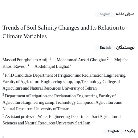
عنوان مقاله
English
Trends of Soil Salinity Changes and Its Relation to
Climate Variables
نویسندگان
English
1
2
Masoud Pourgholam Amiji
Mohammad Ansari Ghojghar
Mojtaba
3
2
Khosh Ravesh
Abdolmajid Liaghat
1
Ph.D Candidate, Department of Irrigation and Reclamation Engineering,
Faculty of Agriculture Engineering &amp;amp; Technology, College of
Agriculture and Natural Resources, University of Tehran
2
Department of Irrigation and Reclamation Engineering, Faculty of
Agriculture Engineering &amp; Technology, Campus of Agriculture and
Natural Resources, University of Tehran.
3
Assistant professor, Water Engineering Department, Sari Agricultural
Sciences and Natural Resources University, Sari, Iran.
چکیده
English