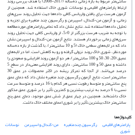
سانتی‌متر مربوط به بازه زمانی ده‌ساله (2017-2008) با هدف بررسی روند
ارتباط پارامترهای اقلیمی و نوسانات شوری خاک استفاده شد. همچنین از
آزمون هرست برای یافتن واریانس کافی داده‌ها جهت تحلیل روند سری‌های
زمانی، و آزمون من-کندال، اسپیرمن و رگرسیون چند متغیره برای تجزیه و
تحلیل داده‌ها استفاده شد. نتایج نشان داد که تمامی پارامترهای موردمطالعه
با توجه به ضریب هرست بزرگتر از 5/0، از واریانس کافی جهت تحلیل روند
سری‌های زمانی برخوردار هستند. نتایج آزمون من-کندال و اسپیرمن نشان
داد که در لایه‌های سطحی خاک (5 و 10 سانتی‌متر)، با گذشت از بازه ده‌ساله
موردنظر، شوری خاک روند نزولی گرفته و رو به کاهش است. اما در لایه‌های
عمیق (20، 30، 50 و 100 سانتی‌متر)، هر دو آزمون روند افزایشی و صعودی را
داشته و عمق 50 و 100 سانتی‌متر، دارای روند افزایشی معنی‌دار در سطح 5
درصد می‌باشد. از آنجا که تمرکز ریشه در اکثر محصولات در عمق 30
سانتی‌متر است، نتایج آزمون رگرسیون چند متغیره نشان داد که دمای عمق
پنج سانتی‌متر و متوسط رطوبت نسبی هر کدام با 16 درصد و متوسط سرعت
نسبی با 6 درصد به ترتیب بیشترین و کمترین تأثیر را بر شوری عمق مذکور
خاک داشته‌اند. همچنین در چهار عمق از شش عمق موجود، دمای عمق پنج
سانتی‌متر خاک بیشترین تأثیر را بر شوری اعماق مختلف خاک داشت.
کلیدواژه‌ها
پارامترهای اقلیمی
رگرسیون چندمتغیره
من-کندال و اسپیرمن
نوسانات
شوری