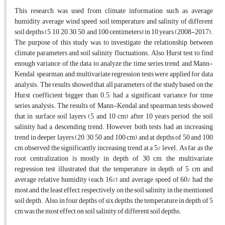
This research was used from climate information such as average
humidity, average wind speed, soil temperature and salinity of different
soil depths (5, 10, 20, 30, 50, and 100 centimeters) in 10 years (2008-2017).
The purpose of this study was to investigate the relationship between
climate parameters and soil salinity fluctuations. Also, Hurst test to find
enough variance of the data to analyze the time series trend, and Mann-
Kendal, spearman, and multivariate regression tests were applied for data
analysis. The results showed that all parameters of the study based on the
Hurst coefficient bigger than 0.5, had a significant variance for time
series analysis. The results of Mann-Kendal and spearman tests showed
that in surface soil layers (5 and 10 cm) after 10 years period, the soil
salinity had a descending trend. However, both tests had an increasing
trend in deeper layers (20, 30, 50 and 100 cm) and at depths of 50 and 100
cm observed the significantly increasing trend at a 5% level. As far as the
root centralization is mostly in depth of 30 cm, the multivariate
regression test illustrated that the temperature in depth of 5 cm and
average relative humidity (each 16%) and average speed of 60% had the
most and the least effect, respectively on the soil salinity in the mentioned
soil depth. Also, in four depths of six depths, the temperature in depth of 5
cm was the most effect on soil salinity of different soil depths.