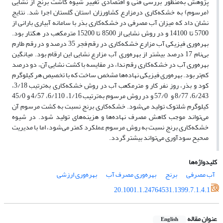
پژوهش به‌منظور بررسی فنی و اقتصادی تغییر شیوه کاشت برنج از نشایی
(مرسوم) به خشکه‌کاری درمزارع کشاورزان استان گلستان اجرا شد. نتایج
نشان داد که میزان آب مصرفی در خشکه‌کاری بذر با سامانه آبیاری بارانی از
5700 تا 14100 و در روش نشایی از 8500 تا 15200 مترمکعب در هکتار بود.
بهره‌وری فیزیکی آب مزارع خشکه‌کاری در رقم فجر 35 درصد و در رقم طارم
بی‌نام 17 درصد بیشتر از بهره‌وری آب مزارع نشایی این ارقام بود. میانگین
بهره‌وری آب در خشکه‌کاری رقم ندا، در مقایسه با کشت نشایی آن، دو درصد
کم‌تر بود. بهره‌وری فیزیکی نهاده‌ها مشخص ساخت که با تخصیص هر کیلوگرم
کود و بذر، روز نفر کار و مترمکعب آب در روش خشکه‌کاری به‌ترتیب 3/18،
6/243، 8/77 و 57/0 و در روش مرسوم به‌ترتیب 1/16، 6/110، 4/57 و 45/0
کیلوگرم شلتوک تولید می‌شود. خشکه‌کاری برنج نسبت به کشت مرسوم آن
می‌تواند موجب کاهش مصرف نهاده‌ها و هزینه‌های تولید شود. در شیوه
خشکه‌کاری برنج نسبت به روش مرسوم عملکرد کمتر می‌شود، اما با مدیریت
صحیح سودآوری می‌تواند بیشتر گردد.
کلیدواژه‌ها
آب مصرفی
برنج
بهره‌وری مصرف آب
بهره‌وری ارزشی
20.1001.1.24764531.1399.7.1.4.1
عنوان مقاله
English