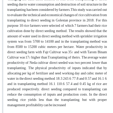
seeding due to water consumption and destruction of soil structure in the
transplanting has been considered by farmers.This study was carried out
to evaluate the technical and economical changes of rice cultivation from
transplanting to direct seeding in Golestan province in 2018. For this
purpose, 10 rice farmers were selected, of which 7 farmers had their rice
cultivation done by direct seeding method. The results showed that the
amount of water used in direct seeding method with sprinkler irrigation
system was from 5700 to 14100 and in the transplanting method was
from 8500 to 15200 cubic meters per hectare. Water productivity in
direct seeding farm with Fajr Cultivar was 35% and with Tarom Binam
Cultivar was 17% higher than Transplanting of theirs. The average water
productivity of Neda cultivar direct seeded was two percent lower than
transplanting. The physical productivity of inputs indicated that by
allocating per kg of fertilizer and seed, working day and cubic meter of
water in the direct seeding method, 18.3, 243.6, 77.8 and 0.57 and 16.1, 6,
and in transplanting method 16.1, 110.6, 57.4 and 0.45 kg of rice are
produced, respectively. direct seeding compared to transplanting can
reduce the consumption of inputs and production costs. In the direct
seeding, rice yields less than the transplanting, but with proper
management, profitability can be increased