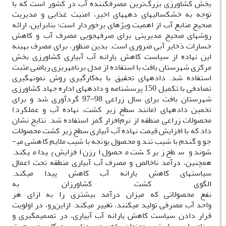
بخش کشاورزی بزرگ‌ترین مصرف­کننده آب در کشور است که با
توجه به خشکسالی­های دهه­های اخیر، امنیت غذایی و مدیریت
صحیح منابع آب از اهمیت ویژه­ای برخوردار است؛ بنابراین، ارائه
روش­های صحیح مدیریتی برای صرفه­جویی مصرف آب و کاهش
خسارات ذخایر آبی ضروری است. بدین منظور، برای مصرف بهینه
این نهاده از سیاست کاهش یارانه آب آبیاری کشاورزی بخش
مرکزی شهرستان بافت با استفاده از مدل برنامه­ریزی ریاضی مثبت
استفاده شد. داده­های تحقیق با به‌کارگیری روش نمونه­گیری
تصادفی با تکمیل 150 پرسشنامه و داده­های اداره جهاد کشاورزی
شهرستان بافت برای سال زراعی 98-97 گردآوری شد و برای
تخمین داده­های (مانند سطح زیر کشت، نهاده آب و عملکرد)
محصولات زراعی منطقه از نرم‌افزار گمز استفاده شد. نتایج نشان
داد که با افزایش قیمت نهاده­ آب آبیاری سطح زیر کشت محصولات
جو و گندم با شیب تند و محصول یونجه با شیب ملایم کاهشی می­
شوند و سطح زیر کشت محصول ارزن افزایش پیدا می­کند.
همچنین، درآمد ناخالص و مصرف آب آبیاری منطقه تحت اعمال
سیاست­های کاهش یارانه آب کاهش پیدا می­کند.
الگوی
کشت
کشاورزان
به
نفع
محصولاتی
که
میزان
درآمد
بیشتری
را
به
ازای
هر
واحد
آب
مصرفی
تولید
می­کنند،
تغییر
می­کند
.
ازاین‌رو، در اولویت
قرار دادن سیاست کاهش یارانه آب آبیاری، در تصمیم­گیری و