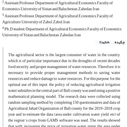
2
Assistant Professor, Department of Agricultural Economics, Faculty of
Economics, University of Sistan and Baluchestan, Zahedan, Iran
3
Assistant Professor, Department of Agricultural Economics, Faculty of
Agriculture, University of Zabol, Zabol, Iran
4
Ph.D student, Department of Agricultural Economics, Faculty of Economics,
University of Sistan and Baluchestan, Zahedan, Iran
چکیده
English
The agricultural sector is the largest consumer of water in the country,
which is of particular importance due to the droughts of recent decades,
food security, and proper management of water resources. Therefore, it is
necessary to provide proper management methods to saving water
resources and reduce damage to water resources. For this purpose, for the
optimal use of this input, the policy of reducing agricultural irrigation
water subsidies in the central part of Baft county was used using a positive
mathematical planning model. The research data were collected using
random sampling method by completing 150 questionnaires and data of
Agricultural Jahad Organization of Baft county for the 2019-2018 crop
year and to estimate the data (area under cultivation, water, yield, etc) of
the region''s crops from GAMS software was used. The results showed
that with increasing the price of irrigation water input, the area under