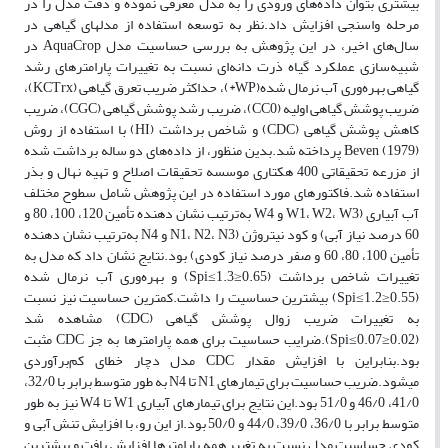
بیشتری بتوان داده‌های ورودی را به مدل معرفی نموده و دقت مدل را در
مرحله واسنجی افزایش داد.نظر به توسعه استفاده از مدلهای گیاهی در
سال‌های اخیر، در این پژوهش به بررسی حساسیت مدل AquaCrop در
شبیه‌سازی عملکرد گیاه ذرت دانه‌ای نسبت به تغییرات پارامترهای رشد
گیاهی بهره‌وری آب نرمال شده(WP*)، حداکثر ضریب تعرق گیاهی (KCTrx)،
ضریب پوشش گیاهی اولیه (CC0)، ضریب رشد پوشش گیاهی (CGC)، ضریب
کاهش پوشش گیاهی (CDC) و شاخص برداشت (HI) با استفاده از روش
Beven (1979) پرداخته شد.بدین منظور، از داده‌های دو ساله برداشت شده
از مزرعه تحقیقاتی 400 هکتاری موسسه تحقیقات اصلاح و تهیه نهال و بذر
استفاده شد.فاکتورهای مورد استفاده در این پژوهش شامل سطوح مختلف
آب آبیاری (W1، W2، W3 و W4 به‌ترتیب نشان دهنده تأمین 120، 100، 80 و
60 درصد نیاز آبی) و کود نیتروژن (N1، N2، N3 و N4 به‌ترتیب نشان دهنده
تأمین 100، 80، 60 و صفر درصد نیاز کودی) بود.نتایج نشان داد که مدل به
تغییرات شاخص برداشت (0.65≤Spi≤1.3) و بهره‌وری آب نرمال شده
(0.55≤Spi≤1.2) بیشترین حساسیت را داشت.کمترین حساسیت نیز نسبت
به تغییرات ضریب زوال پوشش گیاهی (CDC) مشاهده شد
(0.02≤Spi≤0.07).ضرایب حساسیت برای همه پارامترها به جز CDC مثبت
بود.بنابراین با افزایش مقدار CDC مدل دچار خطای کم‌برآوردی
میشود.ضریب حساسیت برای تیمارهای N1 تا N4 به طور متوسط برابر با 32/0،
41/0، 46/0 و 51/0 بود.این نتایج برای تیمارهای آبیاری W1 تا W4 نیز به طور
متوسط برابر با 36/0، 39/0، 44/0 و 50/0 بود.از این رو، با افزایش تنش آبی و
کودی حساسیت مدل نسبت به تغییر همه پارامترها افزایش یافت و بیشترین