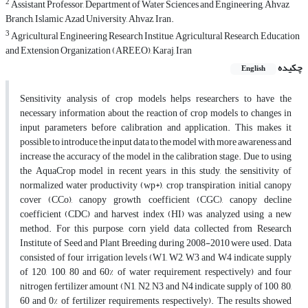
2
Assistant Professor, Department of Water Sciences and Engineering, Ahvaz
Branch, Islamic Azad University, Ahvaz, Iran.
3
Agricultural Engineering Research Institue, Agricultural Research, Education
and Extension Organization (AREEO), Karaj, Iran
چکیده
English
Sensitivity analysis of crop models helps researchers to have the
necessary information about the reaction of crop models to changes in
input parameters before calibration and application. This makes it
possible to introduce the input data to the model with more awareness and
increase the accuracy of the model in the calibration stage. Due to using
the AquaCrop model in recent years, in this study, the sensitivity of
normalized water productivity (wp*), crop transpiration, initial canopy
cover (CCo), canopy growth coefficient (CGC), canopy decline
coefficient (CDC) and harvest index (HI) was analyzed using a new
method. For this purpose, corn yield data collected from Research
Institute of Seed and Plant Breeding during 2008-2010 were used. Data
consisted of four irrigation levels (W1, W2, W3 and W4 indicate supply
of 120, 100, 80 and 60% of water requirement, respectively) and four
nitrogen fertilizer amount (N1, N2, N3 and N4 indicate supply of 100, 80,
60 and 0% of fertilizer requirements, respectively). The results showed