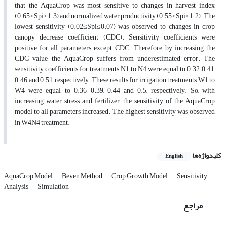
that the AquaCrop was most sensitive to changes in harvest index
(0.65≤Spi≤1.3) and normalized water productivity (0.55≤Spi≤1.2). The
lowest sensitivity (0.02≤Spi≤0.07) was observed to changes in crop
canopy decrease coefficient (CDC). Sensitivity coefficients were
positive for all parameters except CDC. Therefore, by increasing the
CDC value, the AquaCrop suffers from underestimated error. The
sensitivity coefficients for treatments N1 to N4 were equal to 0.32, 0.41,
0.46 and 0.51, respectively. These results for irrigation treatments W1 to
W4 were equal to 0.36, 0.39, 0.44 and 0.5, respectively. So, with
increasing water stress and fertilizer, the sensitivity of the AquaCrop
model to all parameters increased. The highest sensitivity was observed
in W4N4 treatment.
کلیدواژه‌ها
English
AquaCrop Model
Beven Method
Crop Growth Model
Sensitivity
Analysis
Simulation
مراجع