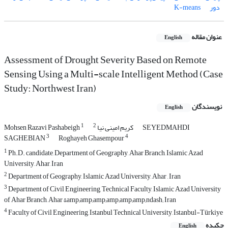
دور
K-means
عنوان مقاله
English
Assessment of Drought Severity Based on Remote
Sensing Using a Multi-scale Intelligent Method (Case
Study: Northwest Iran)
نویسندگان
English
1
2
SEYEDMAHDI
کریم امینی نیا
Mohsen Razavi Pashabeigh
3
4
SAGHEBIAN
Roghayeh Ghasempour
1
Ph.D. candidate, Department of Geography, Ahar Branch, Islamic Azad
University, Ahar, Iran
2
Department of Geography, Islamic Azad University, Ahar , Iran
3
Department of Civil Engineering, Technical Faculty, Islamic Azad University
of Ahar Branch, Ahar &amp;amp;amp;amp;amp;amp;ndash; Iran
4
Faculty of Civil Engineering, Istanbul Technical University, Istanbul-Türkiye
چکیده
English