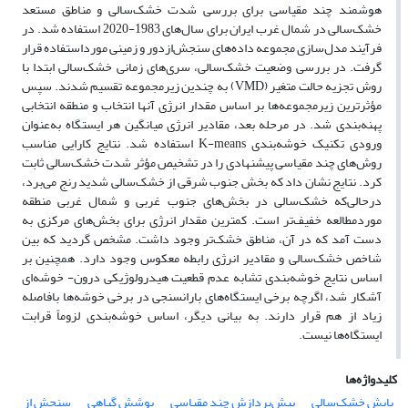
هوشمند چند مقیاسی برای بررسی شدت خشک‌سالی و مناطق مستعد
خشک‌سالی در شمال غرب ایران برای سال‌های 1983-2020 استفاده شد. در
فرآیند مدل‌سازی مجموعه داده‌های سنجش‌ازدور و زمینی مورداستفاده قرار
گرفت. در بررسی وضعیت خشک‌سالی، سری‌های زمانی خشک‌سالی ابتدا با
روش تجزیه حالت متغیر (VMD) به چندین زیرمجموعه تقسیم شدند. سپس
مؤثرترین زیرمجموعه‌ها بر اساس مقدار انرژی آن­ها انتخاب و منطقه انتخابی
پهنه‌بندی شد. در مرحله بعد، مقادیر انرژی میانگین هر ایستگاه به‌عنوان
ورودی تکنیک خوشه‌بندی K-means استفاده شد. نتایج کارایی مناسب
روش‌های چند مقیاسی پیشنهادی را در تشخیص مؤثر شدت خشک‌سالی ثابت
کرد. نتایج نشان داد که بخش جنوب شرقی از خشک‌سالی شدید رنج می‌برد،
درحالی‌که خشک‌سالی در بخش‌های جنوب غربی و شمال غربی منطقه
موردمطالعه خفیف‌تر است. کمترین مقدار انرژی برای بخش‌های مرکزی به
دست آمد که در آن، مناطق خشک‌تر وجود داشت. مشخص گردید که بین
شاخص خشک‌سالی و مقادیر انرژی رابطه معکوس وجود دارد. همچنین بر
اساس نتایج خوشه‌بندی تشابه عدم قطعیت هیدرولوژیکی درون- خوشه‌ای
آشکار شد، اگرچه برخی ایستگاه‌های باران­سنجی در برخی خوشه‌ها بافاصله
زیاد از هم قرار دارند. به بیانی دیگر، اساس خوشه‌بندی لزوماً قرابت
ایستگاه‌ها نیست.
کلیدواژه‌ها
پایش خشک‌سالی
پیش‌پردازش چند مقیاسی
پوشش گیاهی
سنجش از