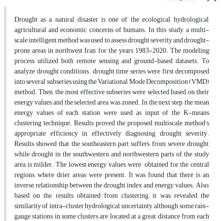
Drought as a natural disaster is one of the ecological, hydrological,
agricultural and economic concerns of humans. In this study, a multi-
scale intelligent method was used to assess drought severity and drought-
prone areas in northwest Iran for the years 1983-2020. The modeling
process utilized both remote sensing and ground-based datasets. To
analyze drought conditions. drought time series were first decomposed
into several subseries using the Variational Mode Decomposition (VMD)
method. Then, the most effective subseries were selected based on their
energy values and the selected area was zoned. In the next step, the mean
energy values of each station were used as input of the K-means
clustering technique. Results proved the proposed multiscale method's
appropriate efficiency in effectively diagnosing drought severity.
Results showed that the southeastern part suffers from severe drought,
while drought in the southwestern and northwestern parts of the study
area is milder. The lowest energy values were obtained for the central
regions, where drier areas were present. It was found that there is an
inverse relationship between the drought index and energy values. Also,
based on the results obtained from clustering, it was revealed the
similarity of intra-cluster hydrological uncertainty, although some rain-
gauge stations in some clusters are located at a great distance from each