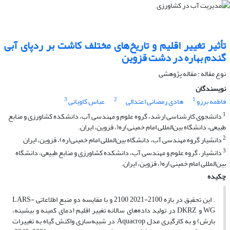
تأثیر تغییر اقلیم و تاریخ‌های مختلف کاشت بر ردپای آبی
گندم بهاره در دشت قزوین
نوع مقاله : مقاله پژوهشی
نویسندگان
3
2
1
فاطمه برزو
هادی رمضانی اعتدالی
عباس کاویانی
1
دانشجوی کارشناسی ارشد، گروه علوم و مهندسی آب، دانشکده کشاورزی و منابع
طبیعی، دانشگاه بین‌المللی امام خمینی)ره(، قزوین، ایران.
2
دانشیار گروه مهندسی آب، دانشگاه بین‌المللی امام خمینی(ره)، قزوین، ایران
3
دانشیار، گروه علوم و مهندسی آب، دانشکده کشاورزی و منابع طبیعی، دانشگاه
بین‌المللی امام خمینی)ره(، قزوین، ایران.
چکیده
. این تحقیق در بازه 2100-2021 2100 و با مقایسه دو منبع اطلاعاتی LARS-
WG و DKRZ در تولید داده‌های سالانه تغییر اقلیم (دمای کمینه و بیشینه،
بارش) و به کار‌گیری مدل Aquacrop در شبیه‌سازی واکنش گیاه به تغییرات