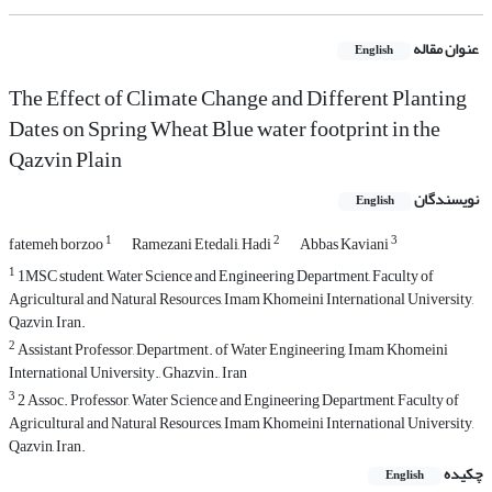
عنوان مقاله
English
The Effect of Climate Change and Different Planting
Dates on Spring Wheat Blue water footprint in the
Qazvin Plain
نویسندگان
English
1
2
3
fatemeh borzoo
Ramezani Etedali, Hadi
Abbas Kaviani
1
1MSC student, Water Science and Engineering Department, Faculty of
Agricultural and Natural Resources, Imam Khomeini International University,
Qazvin, Iran.
2
Assistant Professor, Department. of Water Engineering, Imam Khomeini
International University., Ghazvin., Iran
3
2 Assoc. Professor, Water Science and Engineering Department, Faculty of
Agricultural and Natural Resources, Imam Khomeini International University,
Qazvin, Iran.
چکیده
English