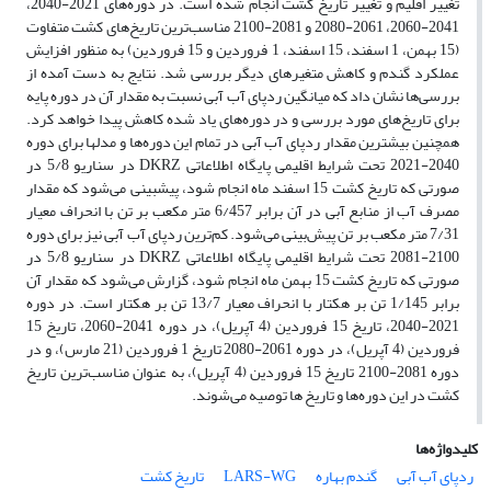
تغییر اقلیم و تغییر تاریخ کشت انجام شده است. در دوره‌های 2021-2040،
2041-2060، 2061-2080 و 2081-2100 مناسب‌ترین تاریخ‌های کشت متفاوت
(15 بهمن، 1 اسفند، 15 اسفند، 1 فروردین و 15 فروردین) به منظور افزایش
عملکرد گندم و کاهش متغیرهای دیگر بررسی شد. نتایج به دست آمده از
بررسی‌ها نشان داد که میانگین ردپای آب آبی نسبت به مقدار آن در دوره پایه
برای تاریخ‌های مورد بررسی و در دوره‌های یاد شده کاهش پیدا خواهد کرد.
همچنین بیشترین مقدار ردپای آب آبی در تمام این دوره‌ها و مدلها برای دوره
2040-2021 تحت شرایط اقلیمی پایگاه اطلاعاتی DKRZ در سناریو 5/8 در
صورتی که تاریخ کشت 15 اسفند ماه انجام شود، پیشبینی می‌شود که مقدار
مصرف آب از منابع آبی در آن برابر 6/457 متر مکعب بر تن با انحراف معیار
7/31 متر مکعب بر تن پیش‌بینی می‌شود. کم‌ترین ردپای آب آبی نیز برای دوره
2100-2081 تحت شرایط اقلیمی پایگاه اطلاعاتی DKRZ در سناریو 5/8 در
صورتی که تاریخ کشت 15 بهمن ماه انجام شود، گزارش می‌شود که مقدار آن
برابر 1/145 تن بر هکتار با انحراف معیار 13/7 تن بر هکتار است. در دوره
2021-2040، تاریخ 15 فروردین (4 آپریل)، در دوره 2041-2060، تاریخ 15
فروردین (4 آپریل)، در دوره 2061-2080 تاریخ 1 فروردین (21 مارس)، و در
دوره 2081-2100 تاریخ 15 فروردین (4 آپریل)، به عنوان مناسب‌ترین تاریخ
کشت در این دوره‌ها و تاریخ ‌ها توصیه می‌شوند.
کلیدواژه‌ها
ردپای آب آبی
گندم بهاره
LARS-WG
تاریخ کشت