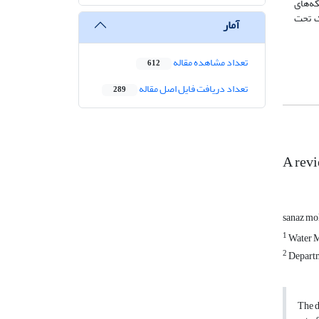
ه‌های
ک تحت
آمار
تعداد مشاهده مقاله
612
تعداد دریافت فایل اصل مقاله
289
A revi
sanaz m
1
Water M
2
Departme
The d