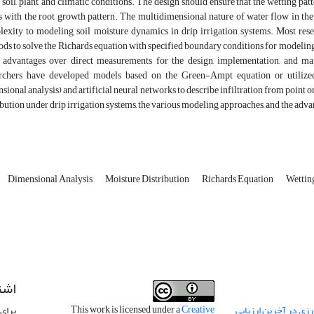
f soil, plant, and climatic conditions. The design should ensure that the wetting pa
s with the root growth pattern. The multidimensional nature of water flow in the s
exity to modeling soil moisture dynamics in drip irrigation systems. Most rese
ds to solve the Richards equation with specified boundary conditions for modeling i
 advantages over direct measurements for the design, implementation, and ma
archers have developed models based on the Green-Ampt equation or utilize
sional analysis) and artificial neural networks to describe infiltration from point o
ibution under drip irrigation systems, the various modeling approaches, and the adv
Dimensional Analysis
Moisture Distribution
Richards Equation
Wettin
اشت
This work is licensed under a
Creative
ی در آخرین ارزیابی
برای 