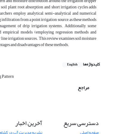
ttern and moisture distribution around the irrigation dripper
oil, plant root absorption, and short irrigation cycles adds
archers employ analytical, semi-analytical, and numerical
nfiltration from a point irrigation source, as these methods
nagement of drip irrigation systems. Additionally, some
d empirical models (employing regression methods and
r line irrigation sources. This review examines soil moisture
antages and disadvantages of these methods.
کلیدواژه‌ها
English
g Pattern
مراجع
دسترسی سریع
آخرین اخبار
صفحه اصلی
نشریه مدیریت آب در کشاورز