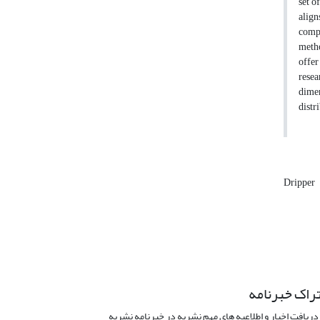
set o
align
compl
metho
offer
rese
dimen
distr
Dripper
راک خبرنامه
دریافت اخبار و اطلاعیه های مهم نشریه در خبرنامه نشریه