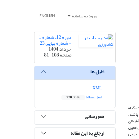
ورود به سامانه
ENGLISH
دوره 12، شماره 1
- شماره پیاپی 23
خرداد 1404
صفحه
81-108
فایل ها
XML
اصل مقاله
770.33 K
، گیاه
 باشد.
هم رسانی
طره‌ای
ی معین
ارجاع به این مقاله
. برخی