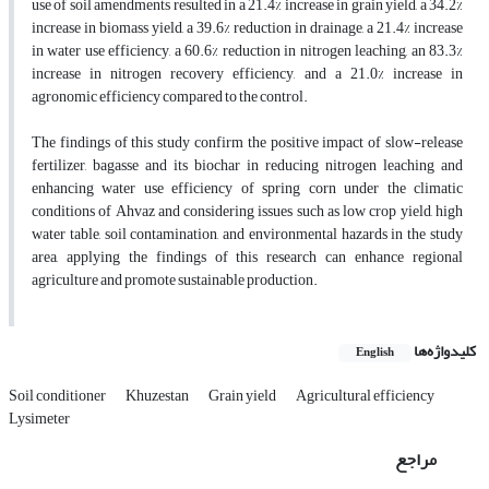
use of soil amendments resulted in a 21.4% increase in grain yield, a 34.2%
increase in biomass yield, a 39.6% reduction in drainage, a 21.4% increase
in water use efficiency, a 60.6% reduction in nitrogen leaching, an 83.3%
increase in nitrogen recovery efficiency, and a 21.0% increase in
agronomic efficiency compared to the control.
The findings of this study confirm the positive impact of slow-release
fertilizer, bagasse and its biochar in reducing nitrogen leaching and
enhancing water use efficiency of spring corn under the climatic
conditions of Ahvaz and considering issues such as low crop yield, high
water table, soil contamination, and environmental hazards in the study
area, applying the findings of this research can enhance regional
agriculture and promote sustainable production.
کلیدواژه‌ها
English
Soil conditioner
Khuzestan
Grain yield
Agricultural efficiency
Lysimeter
مراجع