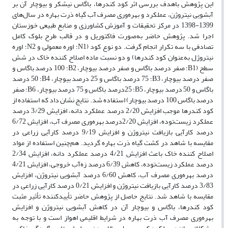
این پژوهش باهدف بررسی اثر کود کندرها، باگاس نیشکر و بیوچار آن بر
آبشویی نیتروژن، عملکرد و بهره‌وری مصرف آب گیاه ذرت بهاره در سال‌های
1399-1398 در مرکز تحقیقات و آموزش کشاورزی و منابع طبیعی خوزستان
اجرا شد. پژوهش حاضر به‌صورت فاکتوریل و در قالب طرح بلوک کامل
تصادفی با سه تکرار انجام گرفت. دو نوع کود (N1؛ اوره معمولی و N2؛ اوره
نیتروژل به‌عنوان کود کندرها) و دو نسبت ماده اصلاح کننده خاک در شش
سطح (B1؛ صفر درصد باگاس و صفر درصد بیوچار، B2؛ 100 درصد باگاس و
صفر درصد بیوچار، B3؛ 75 درصد باگاس و 25 درصد بیوچار، B4؛ 50 درصد
باگاس و 50 درصد بیوچار، B5؛ 25درصد باگاس و 75 درصد بیوچار، B6؛ صفر
درصد باگاس 100 درصد بیوچار) استفاده شد. نتایج نشان داد که استفاده از
کود کندرها موجب افزایش 2/20 درصد عملکرد دانه، افزایش 3/29 درصد
عملکرد زیست‌توده، افزایش 2/20درصد بهره‌وری مصرف آب، افزایش 6/72
درصد کارآیی بازیافت نیتروژن و افزایش 9/19 درصد کارآیی زراعی در
مقایسه با شاهد در کشت گیاه ذرت بهاره گردید. هم‌چنین استفاده از مواد
اصلاح کننده خاک باعث افزایش 4/21 درصد عملکرد دانه، افزایش 2/34
درصد عملکرد زیست‌توده، کاهش 6/39 درصد زه‌آب خروجی، افزایش 4/21
درصد بهره‌وری مصرف آب، کاهش 6/60 درصد آبشویی نیتروژن، افزایش
3/83 درصد کارآیی بازیافت نیتروژن و افزایش 0/21 درصد کارآیی زراعی در
مقایسه با شاهد شد. نتایج حاصل از پژوهش حاضر تأییدکننده تأثیر مثبت
کود کندرها، باگاس و بیوچار آن در کاهش آبشویی نیتروژن و افزایش
بهره‌وری مصرف آب ذرت بهاره در شرایط اقلیمی اهواز است و با توجه به