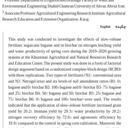
Professor, Department of Irrigation and Drainage, Faculty of Water and
Environmental Engineering, Shahid Chamran University of Ahvaz, Ahvaz, Iran.
3
Associate Professor, Agricultural Engineering Research Institute, Agricultural
Research, Education and Extension Organization. Karaj.
چکیده
English
This study was conducted to investigate the effects of slow-release
fertilizer, sugarcane bagasse and its biochar on nitrogen leaching, yield,
and water productivity of spring corn during the 2019-2020 growing
seasons at the Khuzestan Agricultural and Natural Resources Research
and Education Center.The present study was done in a form of factorial
design angement based on a randomized complete block design (RCBD)
with three replications. Two types of fertilizers (N1: conventional urea
and N2: Nitrogel urea) and six levels of soil amendment ratios (B1: 0%
bagasse and 0% biochar, B2: 100% bagasse and 0% biochar, B3: 75% bagasse
and 25% biochar, B4: 50% bagasse and 50% biochar, B5: 25% bagasse and
75% biochar, B6: 0% bagasse and 100% biochar) were used. The results
indicated that the application of slow-release fertilizer increased grain
yield by 20.2%, biomass yield by 29.3%, water productivity by 20.2%,
nitrogen recovery efficiency by 72.6%, and agronomic efficiency by
19.9% compared to the control in spring corn cultivation. Moreover, the