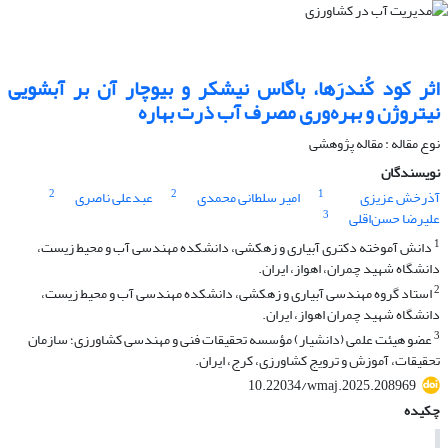
اثر کود کُندرَها، باگاس نیشکر و بیوچار آن بر آبشویی
نیتروژن و بهره‌وری مصرف آب ذرت بهاره
نوع مقاله : مقاله پژوهشی
نویسندگان
2
2
1
آذرخش عزیزی
امیر سلطانی محمدی
عبدعلی ناصری
3
علیرضا حسن‌اقلی
1
دانش آموخته دکتری آبیاری و زهکشی، دانشکده مهندسی آب و محیط زیست،
دانشگاه شهید چمران، اهواز، ایران.
2
استاد گروه مهندسی آبیاری و زهکشی، دانشکده مهندسی آب و محیط زیست،
دانشگاه شهید چمران اهواز، ایران.
3
عضو هیئت علمی (دانشیار) مؤسسه تحقیقات فنی و مهندسی کشاورزی؛ سازمان
تحقیقات، آموزش و ترویج کشاورزی، کرج، ایران.
10.22034/wmaj.2025.208969
چکیده