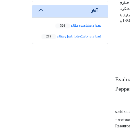
 چهارم
ریکه عملکرد
آمار
د نسبت به شرایط آبیاری با
آب چاه، افزایش یافت. بیشترین میزان فعالیت آنتی‌اکسیدانی در شرایط آبیاری TWW100، TWW75-WW25 و TWW50-WW50 به‌ترتیب با 8/84، 1/84 و
تعداد مشاهده مقاله
326
تعداد دریافت فایل اصل مقاله
209
Evalua
Pepper
saeid sh
1
Assistan
Resource