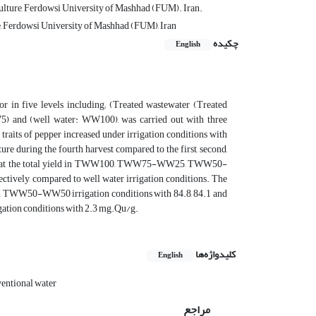
lture, Ferdowsi University of Mashhad (FUM). Iran.
, Ferdowsi University of Mashhad (FUM), Iran
چکیده
English
r in five levels including; (Treated wastewater (Treated
 (well water: WW100), was carried out with three
traits of pepper increased under irrigation conditions with
e during the fourth harvest compared to the first, second,
t. So that the total yield in TWW100, TWW75-WW25, TWW50-
ively, compared to well water irrigation conditions. The
 TWW50-WW50 irrigation conditions with 84.8, 84.1 and
igation conditions with 2.3 mg.Qu/g.
کلیدواژه‌ها
English
entional water
مراجع