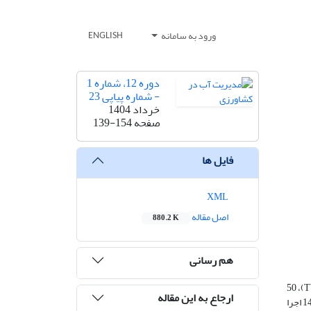
ورود به سامانه
ENGLISH
دوره 12، شماره 1
- شماره پیاپی 23
خرداد 1404
صفحه
139-154
فایل ها
XML
اصل مقاله
880.2 K
هم رسانی
آزمایش بر پایه طرح بلوک‌های کامل تصادفی با فاکتور منبع آبیاری در پنج سطح شامل؛ (پساب (TWW100)، 75% پساب + 25 % آب چاه (TWW75 + WW25)، 50
ارجاع به این مقاله
% پساب + 50 % آب چاه (TWW50 + WW50)، 25% پساب + 75% آب چاه (TWW25 + WW75) و آب چاه (WW100)، با سه تکرار در سال زراعی 1402-1401 اجرا