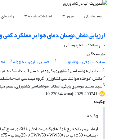
صفحه اصلی
مرور
اطلاعات نشریه
راهنمای 
ارزیابی نقش نوسان دمای هوا بر عملکرد کمی و
نوع مقاله : مقاله پژوهشی
نویسندگان
2
1
سعید شیوخی سوغانلو
حسین بهاری پنبه چوله
محم
1
استادیار هواشناسی کشاورزی، گروه مهندسی آب، دانشکده، مهندس
2
دانش آموخته هواشناسی کشاورزی، گروه مهندسی آب-دانشکده 
3
سید محمد موسوی بایگی، استاد، هواشناسی کشاورزی، عضو هیا
10.22034/wmaj.2025.209741
چکیده
چکیده