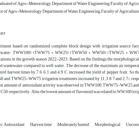
duated of Agro-Meteorology, Department of Water Engineering, Faculty of Agricu
or of Agro-Meteorology, Department of Water Engineering, Faculty of Agriculture
act
iment based on randomized complete block design with irrigation source facto
ewater: TWW100), (TWW75 + WW25), (TWW50 + WW50), (TWW25 + WW75) and
cations in the growth season 2022-2023. Based on the findings, the morphological 
ed wastewater compared to well water. The decrease of the maximum air temperatur
hird harvest times by 7.6, 6.1, and 4.9 °C, increased the yield of pepper frui
and TWW25-WW75 irrigation treatments increased by 11.3, 8, 7 and 2.7%, respect
est amount of antioxidant activity was observed in TWW100, TWW75-WW25 and
IC50, respectively. Also, the lowest amount of flavonoid was related to WW100 irr
: Antioxidant
Harvest time
Moderately humid
Morphological
Unconv