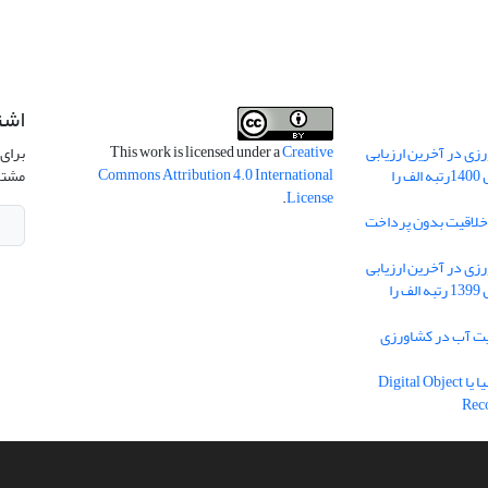
اشت
This work is licensed under a
Creative
ی در آخرین ارزیابی
برای 
Commons Attribution 4.0 International
نشریات علمی کشور در سال 1400رتبه الف را
مشتر
.
License
 خلاقیت بدون پرداخت
ی در آخرین ارزیابی
نشریات علمی کشور در سال 1399 رتبه الف را
یه مدیریت آب در کشاورزی
دریافت شناسه دیجیتال اشیا یا Digital Object
Rec