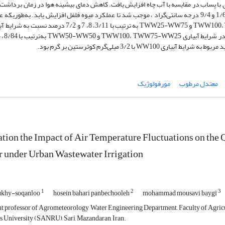
ی با پساب در مقایسه با آب چاه افزایش یافت. کاهش دمای بیشینه هوا در زمان‌ برداشت
نسبت به زمان‌های برداشت اول، دوم و سوم به‌ترتیب با 6/7، 1/6 و 9/4 درجه سانتی‌گراد ، موجب شد تا عملکرد میوه فلفل افزایش یابد. به‌طو
کل در تیمارهای آبیاری TWW100، TWW75-WW25، TWW50-WW50 و TWW25-WW75 به ترتیب با 3/11، 8، 7 و 7/2 درص
معتدل مرطوب
مورفولوژیک
tion the Impact of Air Temperature Fluctuations on the Q
 under Urban Wastewater Irrigation
1
2
3
iukhy-soqanloo
hosein bahari panbechooleh
mohammad mousavi baygi
t professor of Agrometeorology, Water Engineering Department,, Faculty of Agricu
s University (SANRU), Sari, Mazandaran, Iran.