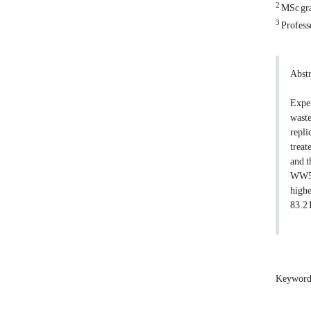
2
MSc gra
3
Profess
Abstr
Exper
wast
repli
treat
and t
WW50 
high
83.2 
Keywords