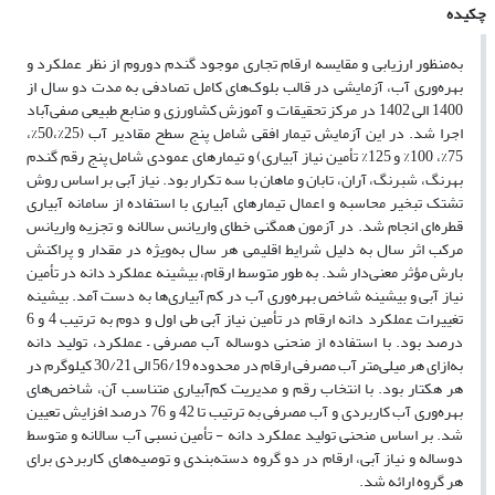
چکیده
به‌منظور ارزیابی و مقایسه ارقام تجاری موجود گندم دوروم از نظر عملکرد و
بهره‌وری آب، آزمایشی در قالب بلوک‌های کامل تصادفی به مدت دو سال از
1400 الی 1402 در مرکز تحقیقات و آموزش کشاورزی و منابع طبیعی صفی‌آباد
اجرا شد. در این آزمایش تیمار افقی شامل پنج سطح مقادیر آب (25%،50%،
75%، 100% و 125% تأمین نیاز آبیاری) و تیمارهای عمودی شامل پنج رقم گندم
بهرنگ، شبرنگ، آران، تابان و ماهان با سه تکرار بود. نیاز آبی بر اساس روش
تشتک تبخیر محاسبه و اعمال تیمارهای آبیاری با استفاده از سامانه آبیاری
قطره‌ای انجام شد. در آزمون همگنی خطای واریانس سالانه و تجزیه واریانس
مرکب اثر سال به دلیل شرایط اقلیمی هر سال به‌ویژه در مقدار و پراکنش
بارش مؤثر معنی‌دار شد. به طور متوسط ارقام، بیشینه عملکرد دانه در تأمین
نیاز آبی و بیشینه شاخص بهره‌وری آب در کم آبیاری‌ها به دست آمد. بیشینه
تغییرات عملکرد دانه ارقام در تأمین نیاز آبی طی اول و دوم به ترتیب 4 و 6
درصد بود. با استفاده از منحنی دو‌ساله آب مصرفی – عملکرد، تولید دانه
به‌ازای هر میلی‌متر آب مصرفی ارقام در محدوده 56/19 الی 30/21 کیلوگرم در
هر هکتار بود. با انتخاب رقم و مدیریت کم‌آبیاری متناسب آن، شاخص‌های
بهره‌وری آب کاربردی و آب مصرفی به ترتیب تا 42 و 76 درصد افزایش تعیین
شد. بر اساس منحنی تولید عملکرد دانه - تأمین نسبی آب سالانه و متوسط
دو‌ساله و نیاز آبی، ارقام در دو گروه دسته‌بندی و توصیه‌های کاربردی برای
هر گروه ارائه شد.