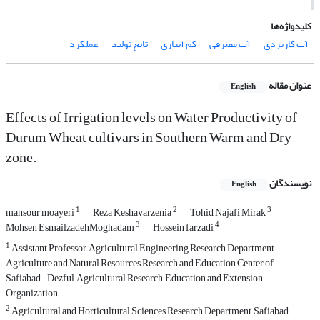
کلیدواژه‌ها
آب کاربردی
آب مصرفی
کم آبیاری
تابع تولید
عملکرد
عنوان مقاله
English
Effects of Irrigation levels on Water Productivity of
Durum Wheat cultivars in Southern Warm and Dry
zone.
نویسندگان
English
1
2
3
mansour moayeri
Reza Keshavarzenia
Tohid Najafi Mirak
3
4
Mohsen EsmailzadehMoghadam
Hossein farzadi
1
Assistant Professor, Agricultural Engineering Research Department,
Agriculture and Natural Resources Research and Education Center of
Safiabad- Dezful, Agricultural Research, Education and Extension
Organization
2
Agricultural and Horticultural Sciences Research Department, Safiabad