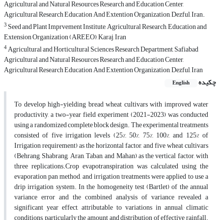
Agricultural and Natural Resources Research and Education Center,
Agricultural Research Education And Extention Organization, Dezful, Iran.
3
Seed and Plant Imprvement Institute, Agricultural Research, Education and
Extension Organization (AREEO), Karaj, Iran
4
Agricultural and Horticultural Sciences Research Department, Safiabad
Agricultural and Natural Resources Research and Education Center,
Agricultural Research Education And Extention Organization, Dezful, Iran
چکیده
English
To develop high-yielding bread wheat cultivars with improved water
productivity, a two-year field experiment (2021-2023) was conducted
using a randomized complete block design. The experimental treatments
consisted of five irrigation levels (25%, 50%, 75%, 100%, and 125% of
Irrigation requirement) as the horizontal factor, and five wheat cultivars
(Behrang, Shabrang, Aran, Taban, and Mahan) as the vertical factor, with
three replications.Crop evapotranspiration was calculated using the
evaporation pan method, and irrigation treatments were applied to use a
drip irrigation system. In the homogeneity test (Bartlet) of the annual
variance error and the combined analysis of variance revealed a
significant year effect, attributable to variations in annual climatic
conditions, particularly the amount and distribution of effective rainfall.