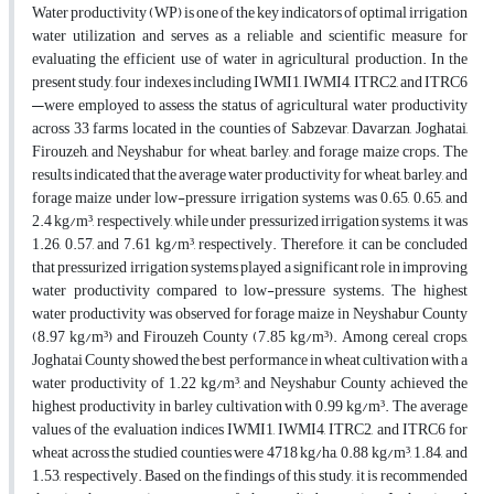
Water productivity (WP) is one of the key indicators of optimal irrigation
water utilization and serves as a reliable and scientific measure for
evaluating the efficient use of water in agricultural production. In the
present study, four indexes including IWMI1, IWMI4, ITRC2, and ITRC6
—were employed to assess the status of agricultural water productivity
across 33 farms located in the counties of Sabzevar, Davarzan, Joghatai,
Firouzeh, and Neyshabur for wheat, barley, and forage maize crops. The
results indicated that the average water productivity for wheat, barley, and
forage maize under low-pressure irrigation systems was 0.65, 0.65, and
2.4 kg/m³, respectively, while under pressurized irrigation systems, it was
1.26, 0.57, and 7.61 kg/m³, respectively. Therefore, it can be concluded
that pressurized irrigation systems played a significant role in improving
water productivity compared to low-pressure systems. The highest
water productivity was observed for forage maize in Neyshabur County
(8.97 kg/m³) and Firouzeh County (7.85 kg/m³). Among cereal crops,
Joghatai County showed the best performance in wheat cultivation with a
water productivity of 1.22 kg/m³, and Neyshabur County achieved the
highest productivity in barley cultivation with 0.99 kg/m³. The average
values of the evaluation indices IWMI1, IWMI4, ITRC2, and ITRC6 for
wheat across the studied counties were 4718 kg/ha, 0.88 kg/m³, 1.84, and
1.53, respectively. Based on the findings of this study, it is recommended