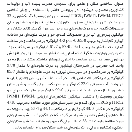
عنوان شاخصی متقن و علمی برای سنجش مصرف بهینه آب و تولیدات
کشاورزی محسوب می‌شود. در پژوهش حاضر با استفاده از چهار شاخص
IWMI1، IWMI4، ITRC2 و ITRC6 وضعیت بهره‌وری مصرف آب کشاورزی 33
مزرعه در شهرستان‌های سبزوار، داورزن، جغتای، فیروزه و نیشابور برای
محصولات گندم، جو و ذرت علوفه‌ای مورد بررسی قرار گرفت. نتایج نشان داد
میانگین بهره‌وری آب برای محصولات گندم، جو و ذرت علوفه‌ای در سامانه
آبیاری کم‌فشار به‌ترتیب 65/0، 65/0 و 4/2 کیلوگرم بر مترمکعب و در سامانه
آبیاری تحت فشار به‌ترتیب 26/1، 57/0 و 61/7 کیلوگرم بر مترمکعب بود.
بنابراین می‌توان نتیجه گرفت که آبیاری تحت فشار سهم به سزایی در افزایش
بهره‌وری مصرف آب در مقایسه با آبیاری کم‌فشار داشت. بیشترین بازده در
واحد آب مصرفی در شهرستان نیشابور به ذرت علوفه‌ای با مقدار 97/8
کیلوگرم بر مترمکعب و در شهرستان فیروزه به ذرت علوفه‌ای با مقدار 85/7
کیلوگرم بر مترمکعب اختصاص یافت. در کشت غلات شهرستان جغتای با بازده
در واحد آب مصرفی 22/1 کیلوگرم بر مترمکعب برای گندم و شهرستان
نیشابور با بازده در واحد آب مصرفی 99/0 کیلوگرم بر مترمکعب برای جو
بهترین وضعیت را داشتند. میانگین شاخص‌های ارزیابی IWMI1، IWMI4،
ITRC2 و ITRC6 برای گندم در شهرستان‌های مورد مطالعه به‌ترتیب 4718
کیلوگرم در هکتار، 88/0 کیلوگرم بر مترمکعب، 84/1 و 53/1 بود. با توجه به
یافته‌های پژوهش حاضر پیشنهاد می‌گردد که در الگوی کشت شهرستان‌های
مورد مطالعه اولویت کش33ت غالب برای گندم و جو به‌ترتیب به شهرستان‌های
جغتای و نیشابور و برای ذرت علوفه‌ای به شهرستان فیروزه اختصاص یابد.