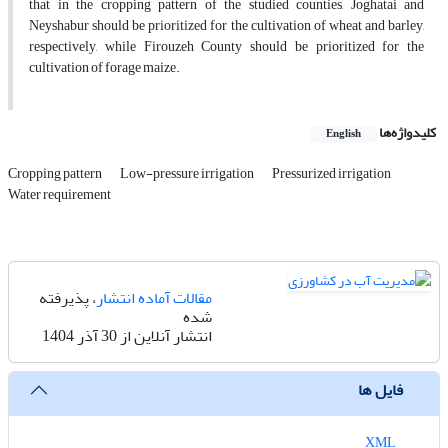
that in the cropping pattern of the studied counties, Joghatai and
Neyshabur should be prioritized for the cultivation of wheat and barley,
respectively, while Firouzeh County should be prioritized for the
cultivation of forage maize.
کلیدواژه‌ها
English
Cropping pattern
Low-pressure irrigation
Pressurized irrigation
Water requirement
مقالات آماده انتشار
، پذیرفته
شده
انتشار آنلاین از 30 آذر 1404
فایل ها
XML