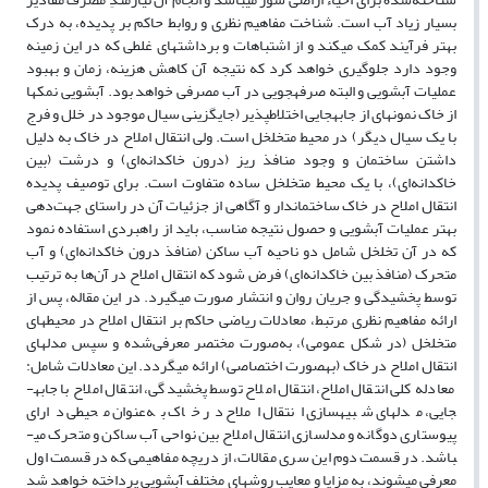
بسیار زیاد آب است. شناخت مفاهیم نظری و روابط حاکم بر پدیده، به درک
بهتر فرآیند کمک می­کند و از اشتباهات و برداشت­های غلطی که در این زمینه
وجود دارد جلوگیری خواهد کرد که نتیجه آن کاهش هزینه، زمان و بهبود
عملیات آبشویی و البته صرفه­جویی در آب مصرفی خواهد بود. آبشویی نمک­ها
از خاک نمونه­ای از جابه­جایی اختلاط­پذیر (جایگزینی سیال موجود در خلل و فرج
با یک سیال دیگر) در محیط متخلخل است. ولی انتقال املاح در خاک به دلیل
داشتن ساختمان و وجود منافذ ریز (درون خاکدانه‌ای) و درشت (بین
خاکدانه‌ای)، با یک محیط متخلخل ساده متفاوت است. برای توصیف پدیده
انتقال املاح در خاک ساختمان­دار و آگاهی از جزئیات آن در راستای جهت‌دهی
بهتر عملیات آبشویی و حصول نتیجه مناسب، باید از راهبردی استفاده نمود
که در آن تخلخل شامل دو ناحیه آب ساکن (منافذ درون خاکدانه‌ای) و آب
متحرک (منافذ بین خاکدانه‌ای) فرض شود که انتقال املاح در آن‌ها به ترتیب
توسط پخشیدگی و جریان روان و انتشار صورت می­گیرد. در این مقاله، پس از
ارائه مفاهیم نظری مرتبط، معادلات ریاضی حاکم بر انتقال املاح در محیط­های
متخلخل (در شکل عمومی)، به‌صورت مختصر معرفی‌شده و سپس مدل­های
انتقال املاح در خاک (به­صورت اختصاصی) ارائه می­گردد. این معادلات شامل:
معادله کلی انتقال املاح، انتقال املاح توسط پخشیدگی، انتقال املاح با جابه­
جایی، مدل­های شبیه­سازی انتقال املاح در خاک به‌عنوان محیطی دارای
پیوستاری دوگانه و مدل­سازی انتقال املاح بین نواحی آب ساکن و متحرک می­
باشد. در قسمت دوم این سری مقالات، از دریچه مفاهیمی که در قسمت اول
معرفی می­شوند، به مزایا و معایب روش­های مختلف آبشویی پرداخته خواهد شد