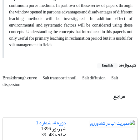
continuum pores medium. In part two of these series of papers, through
the window opened in part one, advantages and disadvantages of different
leaching methods will be investigated. In addition, effect of
environmental and systematic factors will be considered using these
concepts. Understanding the concepts that introduced in this paper is not
only useful for primary leaching in reclamation period, but it is useful for
salt management in fields.
کلیدواژه‌ها
English
Breakthrough curve
Salt transport in soil
Salt diffusion
Salt
dispersion
مراجع
دوره 4، شماره 1
شهریور 1396
صفحه
39-48