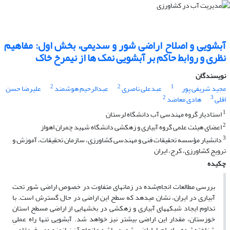
آبشویی و اصلاح اراضی شور و سدیمی، بخش اول: مفاهیم
نظری و روابط حاکم بر آبشویی نمک ها از نیمرخ خاک
نویسندگان
2
2
1
مجید شریفی پور
عبدعلی ناصری
عبدالرحیم هوشمند
علیرضا حسن
2
3
اقلی
هادی معاضد
1
استادیار گروه مهندسی آب دانشگاه لرستان
2
اعضای هیئت علمی گروه آبیاری و زهکشی دانشگاه شهید چمران اهواز
3
دانشیار مؤسسه تحقیقات فنی و مهندسی کشاورزی، سازمان تحقیقات، آموزش و
ترویج کشاورزی، کرج، ایران
چکیده
بررسی مطالعات انجام‌شده در زمان­های متفاوت در خصوص اراضی شور تحت
آبیاری در ایران، نشان می­دهد که سطح این اراضی در حال گسترش است. با
تداوم ایجاد شبکه­های آبیاری و زهکشی در بخش­هایی از اراضی مسطح استان
خوزستان، مقدار این اراضی بیشتر نیز خواهد شد. آبشویی تنها راه عملیِ
شناخته‌شده برای احیاء اراضی شور می­باشد و انجام آن نیازمندِ مصرف مقادیر