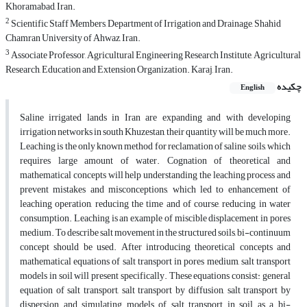
Khoramabad, Iran.
2
Scientific Staff Members, Department of Irrigation and Drainage, Shahid
Chamran University of Ahwaz, Iran.
3
Associate Professor, Agricultural Engineering Research Institute, Agricultural
Research, Education and Extension Organization. Karaj, Iran.
چکیده
English
Saline irrigated lands in Iran are expanding and with developing
irrigation networks in south Khuzestan, their quantity will be much more.
Leaching is the only known method for reclamation of saline soils, which
requires large amount of water. Cognation of theoretical and
mathematical concepts will help understanding the leaching process and
prevent mistakes and misconceptions, which led to enhancement of
leaching operation, reducing the time and of course, reducing in water
consumption. Leaching is an example of miscible displacement in pores
medium. To describe salt movement in the structured soils, bi-continuum
concept should be used. After introducing theoretical concepts and
mathematical equations of salt transport in pores medium, salt transport
models in soil will present specifically. These equations consist: general
equation of salt transport, salt transport by diffusion, salt transport by
dispersion and simulating models of salt transport in soil as a bi-