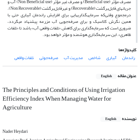
مصرف مؤثر (Beneficial use) و مصرف غیر مؤثر (Non Beneficial use) آب و
جریان­های قابل‌برگشت (Recoverable) و غیرقابل‌برگشت (Non Recoverable).
درمجموع وقتی‌که سرمایه­گذاری­هایی برای افزایش راندمان آبیاری حتی با
همین نگرش کلاسیک و برای صرفه‌جویی آب مزرعه پیشنهاد می­گردد،
ضروری است که سرمایه‌گذاری برای کاهش «تلفات واقعی آب» باشد تا «تلفات
ظاهری». این سرمایه‌گذاری هوشمند و مؤثر خواهد بود.
کلیدواژه‌ها
راندمان
آبیاری
شاخص
مدیریت آب
صرفه‌جوئی
تلفات واقعی
عنوان مقاله
English
The Principles and Conditions of Using Irrigation
Efficiency Index When Managing Water for
Agriculture
نویسنده
English
Nader Heydari