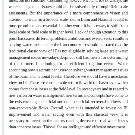
index did not consider. Considering the severe water crisis nowadays, the
water management issues could not be solved only through field scale
assesments. But the importance of a more comprehensive vision and
attention to water in a broader scale (i.e., in Basin and National levels) is
more prominent and essential. In other words it is necessary to shift from
local scale of field scale to higher level. Lack of enough attention to this
point has caused different problems, ambitions, and even diverse results in
solving water problems in the Iran country. It should be stated that the
traditional classic view of IE is not eligible in solving large scale water
management issues nowadays, despite it still has merits for determining
of the farmers functioning for an efficient irrigation event. Water
accounting now is a prominent view on solving water management issues
of the basin and national levels. Therefore we should have a neoclassic
view on IE. There are considerable return flows in the basin level which
comes from these losses at the field level. In recent years and in regard to
new vision on water management, new terms and concepts have come to
the existence, e.g., beneficial and non-beneficial, recoverable flows and
non-recoverable flows. Overall, when it is intended to invest on IE
improvement and water saving, even with this classical view, it is
necessary to invest on the factors causing decrease of real water losses
than apparent losses. This will be an intelligent and efficient investment.