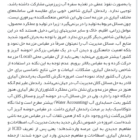
یا به‌صورت نفوذ عمقی در تغذیه سفره آب زیرزمینی مشارکت داشته باشد،
توجهی ندارد. راندمان آبیاری شاخص خوبی برای مقایسه فنی سامانه‌های
مختلف آبیاری در مزرعه است ولی این شاخص منعکس­کننده بهره‌وری نیست،
چون مسائل مربوط به تولید را در برنمی‌گیرد؛ زیرا در تولید و عملکرد محصول،
عوامل زراعی، اقلیم، خاک و سایر مدیریت­های زراعی دخیل هستند که در این
شرایط این شاخص دیگر کاربردی ندارد. امروز با توجه به بحران کمبود شدید
منابع آب، مسائل مدیریت آب را نمی­توان صرفاً در مقیاس مزرعه حل نمود و
بلکه اهمیت جامع­نگری و دیدن آب در یک مقیاس بزرگ‌تر (حوضه آبریز و
کشور) بیشتر ضروری می‌نماید؛ یعنی باید از آن مقیاس محلی (Local) مزرعه
حرکت کرده و به مقیاس بالاتر برویم. عدم توجه به این نکته در استفاده از
شاخص راندمان آبیاری، مشکلات، ابهامات و حتی نتایج نامناسبی برای حل
بحران آب کشور ایجاد نموده است. امروزه نگرش کلاسیک به راندمان آبیاری
قادر به حل مسائل کلان مدیریت آب در جهان نمی‌باشد. راندمان علیرغم آنکه
هنوز در سطح مزرعه و برای نشان دادن عملکرد کشاورزان از نظر آبیاری، هنوز
جایگاه خود را دارد، ولی در حل مسائل آب در حوضه آبریز و مسائل کلان آب
کشور بحث حسابداری آب (Water Accounting) بیشتر مطرح است و لذا نگاه
نئوکلاسیک باید بر مبحث راندمان آبیاری داشت. در مقیاس حوضه آبریز آب
قابل‌برگشت زیادی وجود دارد که از همین تلفات آب در مقیاس مزرعه ناشی
شده است. امروزه در خصوص نگرش جدید به بحث مدیریت آب، اصطلاحات و
مفاهیم جدیدی به این عرصه واردشده‌اند؛ یعنی پس از تعریف ICID از
راندمان آبیاری، اصطلاحات و مفاهیم جدیدی وارد این حوزه شدند: ازجمله