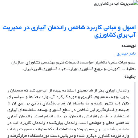
اصول و مبانی کاربرد شاخص راندمان آبیاری در مدیریت
آب برای کشاورزی
نویسنده
نادر حیدری
عضو هیات علمی (دانشیار) مؤسسه تحقیقات فنی و مهندسی کشاورزی؛ سازمان
تحقیقات، آموزش، و ترویج کشاورزی؛ وزارت جهاد کشاورزی، البرز، ایران.
چکیده
راندمان آبیاری یکی از شاخص­های استفاده بهینه از آب می­باشد که همچنان و
بدون توجه به مفهوم، کاربری و حوزه کارکرد آن، وارد بحث‌ها و سیاست­های
کلان آب کشور شده و به واسطه آن سرمایه‌گذاری زیادی بر روی آن از
جنبه‌های اندازه‌گیری این شاخص در سطح کشور و توسعه سامانه‌های آبیاری
تحت‌فشار با فرض افزایش راندمان، در حال انجام است. راندمان آبیاری
شاخصی محلی و موضعی است. راندمان بیان‌کننده راندمان کاربرد آب در
منطقه ریشه مزرعه­ای معین بوده و به تلفات آب که می­تواند به‌صورت رواناب
وارد مزرعه کشاورز دیگری شده و در پائین‌دست مورداستفاده قرارگرفته و