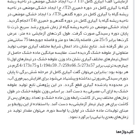
آزمایشی: الف) آبیاری کامل (T1 )، ب) ایجاد خشکی موضعی در ناحیه ریشه
گیاه با آبیاری کامل در دوره خمیری (T2)، ج) ایجاد خشکی موضعی در ناحیه
ریشه گیاه با آبیاری کامل در دوره گلدهی (T3)، د) ایجاد خشکی موضعی در
ناحیه ریشه گیاه با آبیاری کامل در دوره گلدهی و خمیری (T4) انجام گردید.
ایجاد خشکی موضعی در ناحیه ریشه گیاه از زمان شروع رشد سریع ذرت تا
پایان دوره رسیدگی صورت گرفت. طول کرت‌‌های آزمایشی ده متر، عرض
کرت‌ها برابر 25/5 متر، فاصله پلات‌‌ها دو متر و فاصله جویچه‌ها 75 سانتی‌متر
در نظر گرفته شد. نتایج نشان داد اعمال شرایط مختلف آبیاری موجب تولید
متفاوتی از علوفه خشک گردیده است. مقایسه میانگین ماده خشک حاصل از
اعمال تیمارهای مختلف آبیاری نشان داد وزن علوفه خشک در تیمارهای اول تا
چهارم به ترتیب برابر 57±5/273، 66±7/259، 59±1/194 و 75±4/173 گرم در
هر بوته بود؛ بنابراین می‌توان گفت آبیاری کامل از مرحله شش برگی تا پایان
دوره رسیدگی ضرورتی نداشته و پیشنهاد می‌شود برای افزایش بهره‌وری آب،
در محدوده یادشده آبیاری قطع گردد. در این پژوهش تابع تولید علوفه
خشک به ازای آب مصرفی به دست آمد. بر اساس وزن علوفه خشک در طول
زمان‌های مختلف پس از کاشت رابطه وزن ماده خشک و تعداد روزهای پس از
کاشت برای هر چهار تیمار آزمایشی به دست آمد. با استفاده از این روابط و بر
مبنای تولیدات ماده خشک در اوایل یا اواسط دوره، می‌توان مقدار تولید در
زمان‌های بعدی یا نهایی را برآورد نمود.
کلیدواژه‌ها