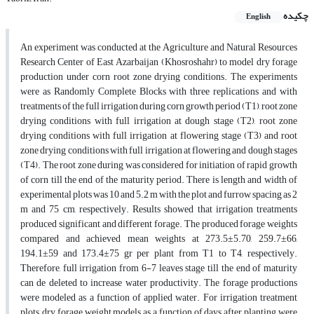
چکیده
English
An experiment was conducted at the Agriculture and Natural Resources
Research Center of East Azarbaijan (Khosroshahr) to model dry forage
production under corn root zone drying conditions. The experiments
were as Randomly Complete Blocks with three replications and with
treatments of the full irrigation during corn growth period (T1), root zone
drying conditions with full irrigation at dough stage (T2), root zone
drying conditions with full irrigation at flowering stage (T3) and root
zone drying conditions with full irrigation at flowering and dough stages
(T4). The root zone during was considered for initiation of rapid growth
of corn till the end of the maturity period. There is length and width of
experimental plots was 10 and 5.2 m with the plot and furrow spacing as 2
m and 75 cm, respectively. Results showed that irrigation treatments
produced significant and different forage. The produced forage weights
compared and achieved mean weights at 273.5±5.70, 259.7±66,
194.1±59 and 173.4±75 gr per plant from T1 to T4, respectively.
Therefore, full irrigation from 6-7 leaves stage till the end of maturity
can de deleted to increase water productivity. The forage productions
were modeled as a function of applied water. For irrigation treatment
plots, dry forage weight models as a function of days after planting were