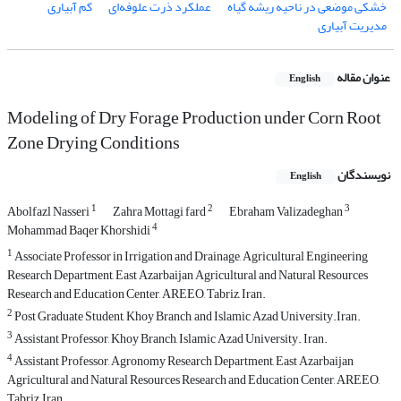
خشکی موضعی در ناحیه ریشه گیاه
عملکرد ذرت علوفه‌ای
کم ‌آبیاری
مدیریت آبیاری
عنوان مقاله
English
Modeling of Dry Forage Production under Corn Root
Zone Drying Conditions
نویسندگان
English
1
2
3
Abolfazl Nasseri
Zahra Mottagi fard
Ebraham Valizadeghan
4
Mohammad Baqer Khorshidi
1
Associate Professor in Irrigation and Drainage, Agricultural Engineering
Research Department, East Azarbaijan Agricultural and Natural Resources
Research and Education Center, AREEO, Tabriz, Iran.
2
Post Graduate Student, Khoy Branch, and Islamic Azad University.Iran.
3
Assistant Professor, Khoy Branch, Islamic Azad University. Iran.
4
Assistant Professor, Agronomy Research Department, East Azarbaijan
Agricultural and Natural Resources Research and Education Center, AREEO,
Tabriz, Iran.