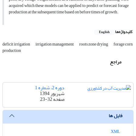
acquired which these models can be applied to predict or forecast forage
production at the subsequent time based on before times of growth.
کلیدواژه‌ها
English
deficit irrigation
irrigation management
roots zone drying
forage corn
production
مراجع
دوره 2، شماره 1
شهریور 1394
صفحه
23-32
فایل ها
XML