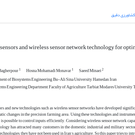
کشاورزی دقیق
sensors and wireless sensor network technology for optim
1
1
2
Bagherpour
Hosna Mohamadi Monavar
Saeed Minaei
ent of Biosystems Engineering, Bu-Ali Sina University, Hamedan, Iran
ms Engineering Department, Faculty of Agriculture, Tarbiat Modares University, T
rs and new technologies such as wireless sensor networks have developed significa
tic changes in the precision farming area. Using these technologies and instrumen
t is possible to control inputs, efficiently. Considering wireless sensor network capab
ology has attracted many customers in the domestic, industrial and military sector
echnologies, they have not been used in Iran’s agriculture. So this paper tries to i