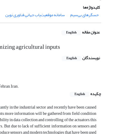
کلیدواژه‌ها
حسگرهای بی‌سیم
سامانه موقعیت‌یاب جهانی فناوری نوین
عنوان مقاله
English
izing agricultural inputs
نویسندگان
English
ehran, Iran.
چکیده
English
ntly in the industrial sector and recently have been caused
ts, more information will be gathered from field condition
ility in data collection and controlling of the actuators, this
s. But due to lack of sufficient information on sensors and
ntroduce sensors and modern technologies that have been used