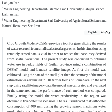
Lahijan, Iran
5
Water Engineering Department، Islamic Azad University، Lahijan Branch,
Lahijan, Iran
6
Water Engineering Department Sari University of Agricultural Science and
Natural Resources, Sari, Iran
چکیده
English
Crop Growth Models (CGMs) provide a tool for generalizing the results
of water research from small scales to a larger ones. In this situation, using
remotely sensed data is vital in order to reduce the inaccuracy derived
from spatial variations. The present study was conducted to optimize
water use in paddy fields of Guilan province using a combination of
DSSAT model and Landsat satellite image. At first, the model was
calibrated using the data of the small plot, then the accuracy of the model
estimation was evaluated in 110 farmer fields of Some Sara. In the next
step, using satellite imagery data, the model was calibrated and evaluated
in the same area and the performance of each method was compared.
Finally, using the model, the water productivity in the region was
obtained in five water use scenarios. The results indicated that with water
consumption of 400 mm during the growing season, maximum water
productivity was obtained. The average water productivity based on