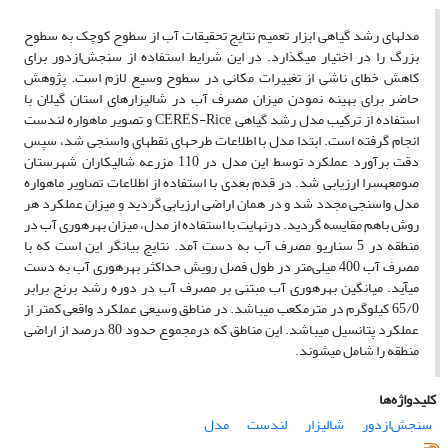
مدل­های رشد گیاهی ابزار تعمیم نتایج تحقیقات آب از سطوح کوچک به سطوح
بزرگ را در اختیار می­گذارد. در این شرایط استفاده از سنجش‌ازدور برای
کاهش خطای ناشی از تغییرات مکانی ­در سطوح وسیع لازم است. پژوهش
حاضر برای بهینه نمودن میزان مصرف آب در شالیزارهای استان گیلان با
استفاده از ترکیب مدل­ رشد گیاهی CERES-Rice و تصویر ماهواره لندست
انجام گرفته است. ابتدا مدل با اطلاعات طرح­های نقطه­ای واسنجی شد، سپس
دقت برآورد عملکرد توسط این مدل در 110 مزرعه شالیکاران شهرستان
صومعه­سرا ارزیابی شد. در قدم بعدی با استفاده از اطلاعات تصاویر ماهواره
مدل واسنجی مجدد شد و در همان اراضی ارزیابی گردید و میزان عملکرد هر
روش باهم مقایسه گردید. درنهایت با استفاده از مدل، میزان بهره­وری آب در
منطقه در 5 سناریو مصرف آب به دست آمد. نتایج بیانگر این است که با
مصرف آب 400 میلی‌متر در طول فصل رویش حداکثر بهره­وری آب به دست
می­آید. میانگین بهره­وری آب مبتنی بر مصرف آب در دوره رشد برنج برابر
65/0 کیلوگرم در مترمکعب می­باشد. در مناطق وسیعی عملکرد واقعی کمتر از
عملکرد پتانسیل می­باشد. این مناطق که درمجموع حدود 80 درصد از اراضی
منطقه را شامل می­شوند.
کلیدواژه‌ها
سنجش‌ازدور
شالیزار
لندست
مدل