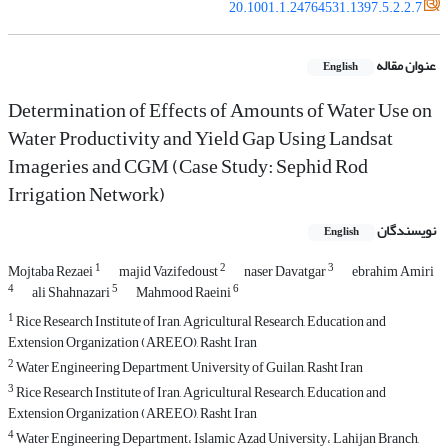
20.1001.1.24764531.1397.5.2.2.7
عنوان مقاله
English
Determination of Effects of Amounts of Water Use on
Water Productivity and Yield Gap Using Landsat
Imageries and CGM (Case Study: Sephid Rod
Irrigation Network)
نویسندگان
English
1
2
3
Mojtaba Rezaei
majid Vazifedoust
naser Davatgar
ebrahim Amiri
4
5
6
ali Shahnazari
Mahmood Raeini
1
Rice Research Institute of Iran, Agricultural Research, Education and
Extension Organization (AREEO), Rasht, Iran
2
Water Engineering Department, University of Guilan, Rasht Iran
3
Rice Research Institute of Iran, Agricultural Research, Education and
Extension Organization (AREEO), Rasht, Iran
4
Water Engineering Department، Islamic Azad University، Lahijan Branch,