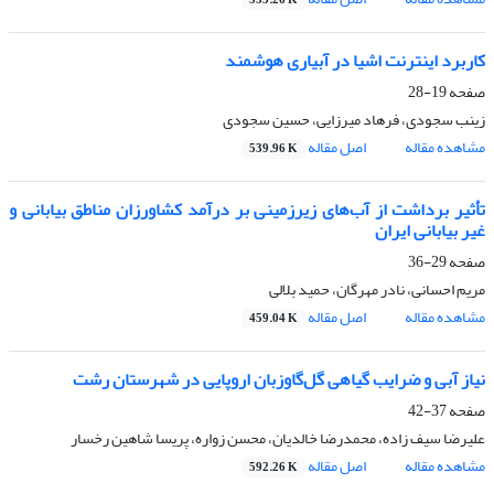
553.26 K
کاربرد اینترنت اشیا در آبیاری هوشمند
صفحه
19-28
زینب سجودی، فرهاد میرزایی، حسین سجودی
مشاهده مقاله
اصل مقاله
539.96 K
تأثیر برداشت از آب‌های زیرزمینی بر درآمد کشاورزان مناطق بیابانی و
غیر بیابانی ایران
صفحه
29-36
مریم احسانی، نادر مهرگان، حمید بلالی
مشاهده مقاله
اصل مقاله
459.04 K
نیاز آبی و ضرایب گیاهی گل‌گاوزبان اروپایی در شهرستان رشت
صفحه
37-42
علیرضا سیف زاده، محمدرضا خالدیان، محسن زواره، پریسا شاهین رخسار
مشاهده مقاله
اصل مقاله
592.26 K