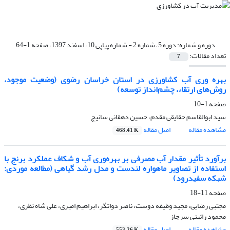
دوره و شماره:
دوره 5، شماره 2 - شماره پیاپی 10، اسفند 1397، صفحه 1-64
تعداد مقالات:
7
بهره وری آب کشاورزی در استان خراسان رضوی (وضعیت موجود،
روش‌های ارتقاء، چشم‌انداز توسعه)
صفحه
1-10
سید ابوالقاسم حقایقی مقدم، حسین دهقانی سانیج
مشاهده مقاله
اصل مقاله
468.41 K
برآورد تأثیر مقدار آب مصرفی بر بهره‌وری آب و شکاف عملکرد برنج با
استفاده از تصاویر ماهواره لندست و مدل رشد گیاهی (مطالعه موردی:
شبکه سفیدرود)
صفحه
11-18
مجتبی رضایی، مجید وظیفه دوست، ناصر دواتگر، ابراهیم امیری، علی شاه نظری،
محمود رائینی سرجاز
مشاهده مقاله
اصل مقاله