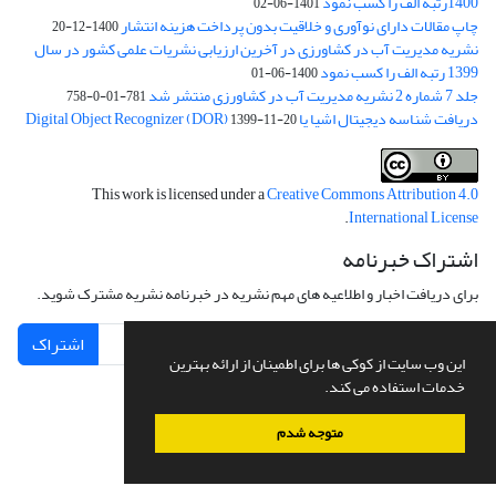
1400رتبه الف را کسب نمود
1401-06-02
چاپ مقالات دارای نوآوری و خلاقیت بدون پرداخت هزینه انتشار
1400-12-20
نشریه مدیریت آب در کشاورزی در آخرین ارزیابی نشریات علمی کشور در سال
1399 رتبه الف را کسب نمود
1400-06-01
جلد 7 شماره 2 نشریه مدیریت آب در کشاورزی منتشر شد
781-01-0-758
دریافت شناسه دیجیتال اشیا یا Digital Object Recognizer (DOR)
1399-11-20
This work is licensed under a
Creative Commons Attribution 4.0
.
International License
اشتراک خبرنامه
برای دریافت اخبار و اطلاعیه های مهم نشریه در خبرنامه نشریه مشترک شوید.
اشتراک
این وب سایت از کوکی ها برای اطمینان از ارائه بهترین
خدمات استفاده می کند.
متوجه شدم
سامانه مدیریت نشریات علمی.
طراحی و پیاده سازی از
سیناوب