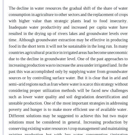
The decline in water resources, the gradual shift of the share of water
consumption in agriculture to other sectors, and the replacement of crops
with higher value than strategic plants, lead to food insecurity.
Inadequate water productivity and increased per capita water have
resulted in the drying up of rivers, lakes and groundwater levels over
time. Although groundwater extraction may be effective in producing
food in the short term, it will not be sustainable in the long run. In many
countries, agricultural practice in irrigated areas has become uneconomic
due to the decline in groundwater level. One of the past approaches to
increasing production was to increase the area under irrigated land. In the
past, this was accomplished only by supplying water from groundwater
sources or by controlling surface water. But it is clear that in arid and
semi-arid regions such as Iran where water is scarce, this strategy, without
considering proper utilization methods, will be faced new challenges
such as lower water quality and soil degradation, desertification and
unstable production. One of the most important strategies in addressing
poverty and hunger is to make more efficient use of available water.
Different solutions may be suggested to achieve this, but two major
solutions must be considered in general. Increasing production by
conserving existing water resources (crop management) and maintaining
existing production but with less water consumption (irrigation