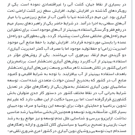
در بسیاری از نقاط جهان، کشت آبی را غیراقتصادی نموده است. یکی از
رویکرد‌های گذشته در افزایش تولید، افزایش سطح زیر کشت اراضی تحت
آبیاری بود. این مهم درگذشته تنها با تأمین آب از منابع زیرزمینی یا با مهار
آب‌های سطحی به اجرا درآمد. در شرایط حاضر یکی از راهبردهای بسیار مهم
در رفع فقر و گرسنگی استفاده بهینه­تر از آب‌های موجود است. برای تحقق این
مهم راه‌حل‌های مختلفی ممکن است پیشنهاد گردد، ولی به‌طورکلی دو راه‌حل
عمده را بایستی موردتوجه قرارداد. افزایش تولید با حفظ منابع آبی موجود
(مدیریت زراعی) و حفظ تولید موجود اما با مصرف آبِ کمتر (مدیریت آبیاری)،
دو گزینه‌ی مهم ارتقاء بهره‌وری آب می‌باشند. یکی از روش‌های مؤثر در
استفاده بهینه­تر از آب کاربرد روش‌های آبیاری تحت‌فشار است. برنامه‌ریزان
اجرایی کشور در تلاش هستند تا هرساله بر وسعت زمین‌های آبیاری تحت‌فشار
باهدف استفاده بهینه­تر از آب بیافزایند. با توجه به شرایط اقلیمی و کمبود
منابع آب در کشور که به‌تدریج آبستن حوادث متعددی شده است، توسعه
سامانه­های نوین آبیاری تحت­فشار به‌عنوان یکی از راهکارهای مؤثر در تعدیل
شرایط بحرانی آب در نقاط مختلف کشور در دستور کار جدی متولیان بخش
کشاورزی قرارگرفته است؛ اما بررسی­ها حکایت از این مطلب دارد که علیرغم
تدوین برنامه­ها و حمایت­های دولت برای توسعه این روش­ها و صرف بودجه­های
بسیار کلان، متأسفانه روند توسعه و همچنین اثربخشی سامانه­ها رشد مناسبی
نداشت. ازاین‌رو بررسی و شناسایی علل عدم توسعه و نیز موانع رو به رشد
جهت بازبینی و تصحیح برنامه­ها و سیاست­های کلان کشوری و ارائه راهکارهای
مستدام جهت توسعه­ی روش­های نوین آبیاری در کشور امری ضروری تلقی می­