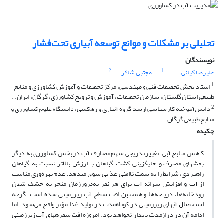
تحلیلی بر مشکلات و موانع توسعه آبیاری تحت‌فشار
نویسندگان
2
1
علیرضا کیانی
مجتبی شاکر
1
استاد بخش تحقیقات فنی و مهندسی، مرکز تحقیقات و آموزش کشاورزی و منابع
طبیعی استان گلستان، سازمان تحقیقات، آموزش و ترویج کشاورزی، گرگان، ایران. .
2
دانش‌آموخته کارشناسی ارشد گروه آبیاری و زهکشی، دانشگاه علوم کشاورزی و
منابع طبیعی گرگان.
چکیده
کاهش منابع آبی، تغییر تدریجی سهم مصارف آب در بخش کشاورزی به دیگر
بخش‏های مصرف و جایگزینی کشت گیاهان با ارزشِ بالاتر نسبت به گیاهان
راهبردی، شرایط را به سمت ناامنی غذایی سوق می­دهد. عدم بهره‌وری مناسب
از آب و افزایش سرانه آب برای هر نفر به‌مرورزمان منجر به خشک شدن
رودخانه‌ها، دریاچه‌ها و همچنین افت سطح آب زیرزمینی شده است. گرچه
استحصال آب‏های زیرزمینی در کوتاه‌مدت در تولید غذا مؤثر واقع می‌شود، اما
ادامه آن در درازمدت پایدار نخواهد بود. امروزه افت سفره‏های آب زیرزمینی