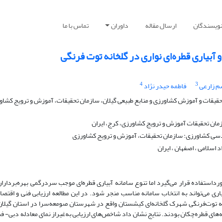
نویسندگان
ارسال مقاله
داوران
تماس با ما
و آبیاری قطره‌ای نواری در گلخانه توت فرنگی
4
3
م زارعی
ﻓﺎﻃﻤﻪ حیدر ﻧﮋاد
قات و آموزش کشاورزی و منابع طبیعی گیلان، سازمان تحقیقات، آموزش و ترویج کشاو
ن تحقیقات آموزش و ترویج کشاورزی، کرج، ایران
سی کشاورزی؛ سازمان تحقیقات، آموزش و ترویج کشاورزی
اسلامی ، اصفهان ، ایران
 مورداستفاده قرار می‌گیرد اما تنوع سامانه آبیاری قطره‌ای موجب سردرگمی بهره‌بردار
یاری می‌تواند به انتخاب سامانه مناسب منجر شود. در این مطالعه ارزیابی فنی و اقتص
لخانه توت‌فرنگی شهرک گلخانه‌ای کیشستان واقع در شهرستان صومعه‌سرا در استان گیلان
ه‌های قطره‌چکان بودند. نتایج نشان داد شاخص‌های ارزیابی به‌غیراز نمای معادله دبی- ف