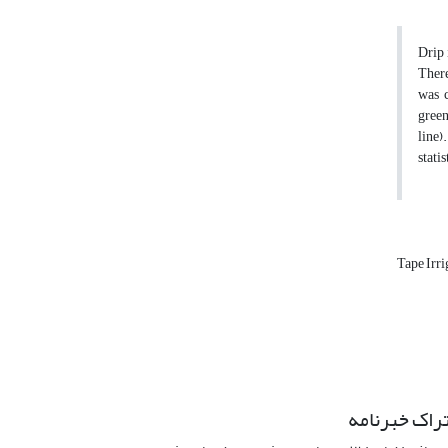
Drip 
There
was c
green
line)
stati
Tape Irri
راک خبرنامه