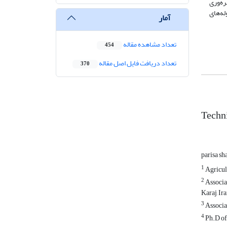
ره‌وری
له‌های
آمار
تعداد مشاهده مقاله
454
تعداد دریافت فایل اصل مقاله
370
Techni
parisa s
1
Agricul
2
Associa
Karaj, Ir
3
Associat
4
Ph.D of 