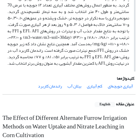
گردید. به منظور اعمال روش‌های مختلف آبیاری تعداد ۱۲ جویچه با عرض 70
سانتی‌متر و طول ۴۰ متر انتخاب شد و به سه تیمار تقسیم‌بندی گردید.
نمونه‌برداری با سه تکرار در جویچه تر، خشک و پشته و در عمق‌های ۱۰، ۳۰، ۵۰
و ۷۰ سانتی‌متر خاک به فواصل ۱، ۳، ۵ و ۹ روز بعد از هر آبیاری صورت گرفت.
با توجه به نتایج مقدار جذب آب و نیترات در روش‌های EFI، AFI و FFI به
ترتیب برابر ۱۹۸/۰، ۱۷۸/۰ و ۱۴۳/۰ (m3-water/m3-soil×30day) و ۰۰۲۲/۰،
۰۰۱۸/۰ و ۰۰۱۱/۰ (mg/kg) به‌دست آمد. همچنین نتایج نشان داد که زیر جویچه
خشک در روش FFI تجمع نیترات صورت گرفته است. راندمان کاربرد آب در
روش-های EFI، AFI و FFI به ترتیب برابر ۵۱%، ۸۱% و ۷۷% محاسبه گردید.
در نهایت روش AFI با کمترین مقدار آبشویی، به عنوان روش برتر انتخاب شد.
کلیدواژه‌ها
آبیاری جویچه‌ای
کم آبیاری
بیلان آب
راندمان کاربرد
عنوان مقاله
English
The Effect of Different Alternate Furrow Irrigation
Methods on Water Uptake and Nitrate Leaching in
Corn Cultivation