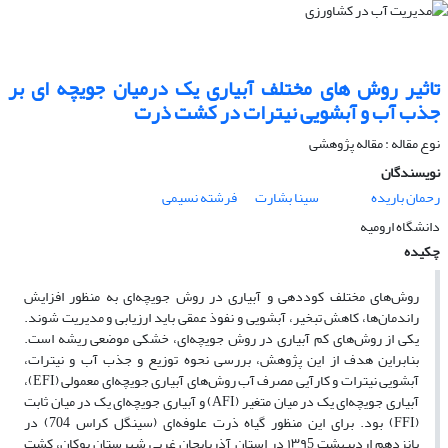
تاثیر روش های مختلف آبیاری یک درمیان جویچه ای بر
جذب آب و آبشویی نیترات در کشت ذرت
نوع مقاله : مقاله پژوهشی
نویسندگان
رحمان باریده
سینا بشارت
فرشته نسیمی
دانشگاه ارومیه
چکیده
روش‌های مختلف کوددهی و آبیاری در روش جویچه‌ای به منظور افزایش
راندمان‌ها، کاهش تبخیر، آبشویی و نفوذ عمقی باید ارزیابی و مدیریت شوند.
یکی از روش‌های کم آبیاری در روش جویچه‌ای، خشکی موضعی ریشه است.
بنابراین هدف از این پژوهش، بررسی نحوه توزیع و جذب آب و نیترات،
آبشویی نیترات و کارآیی مصرف آب روش‌های آبیاری جویچه‌ای معمولی (EFI)،
آبیاری جویچه‌ای یک در میان متغیر (AFI) و آبیاری جویچه‌ای یک در میان ثابت
(FFI) بود. برای این منظور گیاه ذرت علوفه‌ای (سینگل کراس 704) در
پانزدهم اردیبهشت ۱۳۹5 در استان آذربایجان غربی شهرستان بوکان، کشت