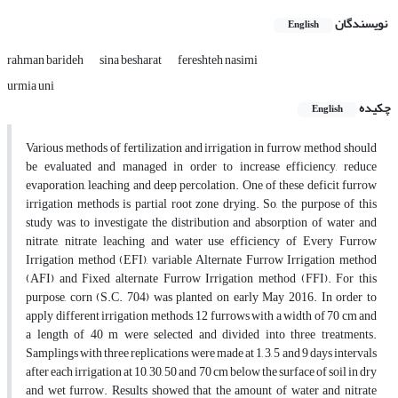
نویسندگان
English
rahman barideh
sina besharat
fereshteh nasimi
urmia uni
چکیده
English
Various methods of fertilization and irrigation in furrow method should
be evaluated and managed in order to increase efficiency, reduce
evaporation, leaching and deep percolation. One of these deficit furrow
irrigation methods is partial root zone drying. So, the purpose of this
study was to investigate the distribution and absorption of water and
nitrate, nitrate leaching and water use efficiency of Every Furrow
Irrigation method (EFI), variable Alternate Furrow Irrigation method
(AFI) and Fixed alternate Furrow Irrigation method (FFI). For this
purpose, corn (S.C. 704) was planted on early May 2016. In order to
apply different irrigation methods, 12 furrows with a width of 70 cm and
a length of 40 m were selected and divided into three treatments.
Samplings with three replications were made at 1, 3, 5 and 9 days intervals
after each irrigation at 10, 30, 50 and 70 cm below the surface of soil in dry
and wet furrow. Results showed that the amount of water and nitrate