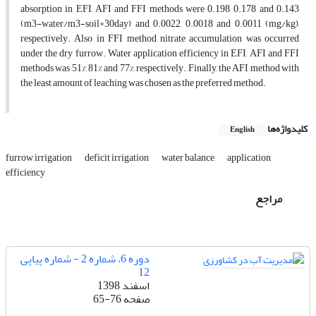
absorption in EFI, AFI and FFI methods were 0.198, 0.178 and 0.143
(m3-water/m3-soil×30day) and 0.0022, 0.0018 and 0.0011 (mg/kg),
respectively. Also in FFI method nitrate accumulation was occurred
under the dry furrow. Water application efficiency in EFI, AFI and FFI
methods was 51%, 81% and 77%, respectively. Finally, the AFI method with
the least amount of leaching was chosen as the preferred method.
کلیدواژه‌ها
English
furrow irrigation
deficit irrigation
water balance
application
efficiency
مراجع
دوره 6، شماره 2 - شماره پیاپی
12
اسفند 1398
صفحه
65-76