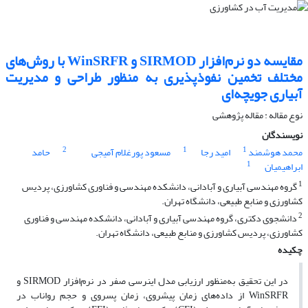
مقایسه دو نرم‌افزار SIRMOD و WinSRFR با روش‌های
مختلف تخمین نفوذپذیری به منظور طراحی و مدیریت
آبیاری جویچه‌ای
نوع مقاله : مقاله پژوهشی
نویسندگان
2
1
1
محمد هوشمند
امید رجا
مسعود پورغلام آمیجی
حامد
1
ابراهیمیان
1
گروه مهندسی آبیاری و آبادانی، دانشکده مهندسی و فناوری کشاورزی، پردیس
کشاورزی و منابع طبیعی، دانشگاه تهران.
2
دانشجوی دکتری، گروه مهندسی آبیاری و آبادانی، دانشکده مهندسی و فناوری
کشاورزی، پردیس کشاورزی و منابع طبیعی، دانشگاه تهران.
چکیده
در این تحقیق به‌منظور ارزیابی مدل اینرسی صفر در نرم‌افزار SIRMOD و
WinSRFR از داده‌های زمان پیشروی، زمان پسروی و حجم رواناب در