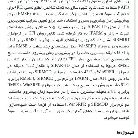
روش‌های آبیاری معمولی (CFI)، یک‌درمیان ثابت (FFI) و یک‌درمیان متغیر
(AFI) استفاده شد. نتایج شبیه‌سازی به کمک شاخص خطای نسبی (RE)‌ برای
حجم آب نفوذیافته و شاخص جذر میانگین مربعات خطا (RMSE) برای
پیش‌بینی زمان پیشروی و پسروی استفاده شد. برای تعیین ضرایب نفوذپذیری
خاک از مدل SIPAR-ID، روش بهینه‌سازی چند سطحی، روش دونقطه‌ای
الیوت - واکر و IPARM به کار گرفته شد. نتایج روش CFI در نرم‌افزار
SIRMOD نشان داد که روش دونقطه‌ای الیوت - واکر با RMSE برابر 81/1
دقیقه و در نرم‌افزار WinSRFR، مدل بهینه‏سازی چند سطحی با RMSE برابر
با 66/1 دقیقه بیشترین دقت را در پیش‌بینی زمان‌ پیشروی داشتند. نتایج
شبیه‌سازی زمان پیشروی روش FFI نشان داد که بهترین مقدار شاخص
RMSE مربوط به استفاده از مدل SIPAR-ID با مقدار 41/2 دقیقه در
نرم‌افزار WinSRFR و 42/2 دقیقه در نرم‌افزار SIRMOD بود. نتایج نشان
داد در روش AFI، مدل‌ IPARM در نرم‌افزار SIRMOD با RMSE برابر با
61/1 دقیقه و روش بهینه‏سازی چند سطحی در نرم‌افزار WinSRFR با RMSE
برابر با 24/1 دقیقه بیشترین دقت را در محاسبه زمان پیشروی داشتند.
بنابراین به‌عنوان نتیجه کلی می‌توان بیان کرد که با توجه به پیش‌بینی مشابه
دو نرم‌افزار SIRMOD و WinSRFR، استفاده از آن‌ها جهت شبیه‌سازی،
طراحی و ارزیابی سامانه‌های آبیاری در صورت برآورد دقیق ضرایب نفوذ
توصیه می‌شود.
کلیدواژه‌ها