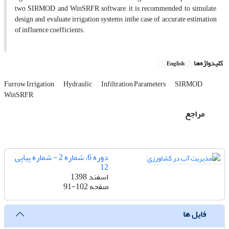
two SIRMOD and WinSRFR software, it is recommended to simulate,
design and evaluate irrigation systems inthe case of accurate estimation
of influence coefficients.
کلیدواژه‌ها
English
Furrow Irrigation
Hydraulic
Infiltration Parameters
SIRMOD
WinSRFR
مراجع
دوره 6، شماره 2 - شماره پیاپی
12
اسفند 1398
صفحه
91-102
فایل ها