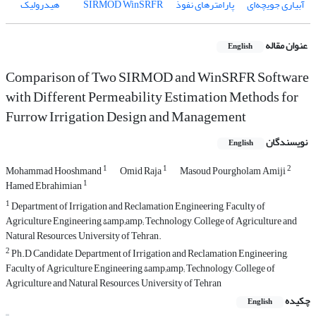
آبیاری جویچه‌ای
پارامترهای نفوذ
WinSRFR
SIRMOD
هیدرولیک
عنوان مقاله
English
Comparison of Two SIRMOD and WinSRFR Software
with Different Permeability Estimation Methods for
Furrow Irrigation Design and Management
نویسندگان
English
1
1
2
Mohammad Hooshmand
Omid Raja
Masoud Pourgholam Amiji
1
Hamed Ebrahimian
1
Department of Irrigation and Reclamation Engineering, Faculty of
Agriculture Engineering &amp;amp; Technology, College of Agriculture and
Natural Resources, University of Tehran.
2
Ph.D Candidate, Department of Irrigation and Reclamation Engineering,
Faculty of Agriculture Engineering &amp;amp; Technology, College of
Agriculture and Natural Resources, University of Tehran
چکیده
English