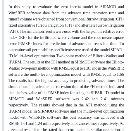
In this study, to evaluate the zero inertia model in SIRMOD and
WinSRFR software, data from the advance time, recession time and
runoff volume were obtained from conventional furrow irrigation (CFI),
fixed alternative furrow irrigation (FFI) and alternate furrow irrigation
(AFI). The simulation results were used with the help of the relative error
index (RE) for the infiltrated water volume and the root means square
error (RMSE) index for prediction of advance and recession time. To
determine soil permeability coefficients were used of the model SIPAR-
ID, Multi-level optimization, Two-point method of Elliott-Walker and
IPARM. The results of the CFI method in SIRMOD software, the Elliott-
Walker two-point method with RMSE equal to 1.81 and in the WinSRFR
software, the multi-level optimization model with RMSE equal to 1.66
The results had the highest accuracy in predicting advance times. The
simulation of the advance and recession time of the FFI method indicated
that the best value of the RMSE index for using the SIPAR-ID model in
SIRMOD and WinSRFR software was 2.42 and 2.41 minutes,
respectively. The results showed that in the AFI method, using the
IPARM model in SIRMOD software and the multi-level optimization
model with WinSRFR software, the best accuracy was achieved with
RMSE 1.61 and 1.24 min, respectively, at advance times, respectively. As
a general result, it can be stated that according to the similar prediction of