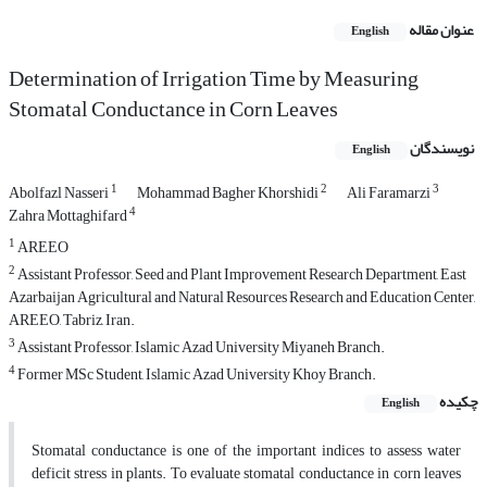
عنوان مقاله
English
Determination of Irrigation Time by Measuring
Stomatal Conductance in Corn Leaves
نویسندگان
English
1
2
3
Abolfazl Nasseri
Mohammad Bagher Khorshidi
Ali Faramarzi
4
Zahra Mottaghifard
1
AREEO
2
Assistant Professor, Seed and Plant Improvement Research Department, East
Azarbaijan Agricultural and Natural Resources Research and Education Center,
AREEO, Tabriz, Iran.
3
Assistant Professor, Islamic Azad University Miyaneh Branch.
4
Former MSc Student, Islamic Azad University Khoy Branch.
چکیده
English
Stomatal conductance is one of the important indices to assess water
deficit stress in plants. To evaluate stomatal conductance in corn leaves