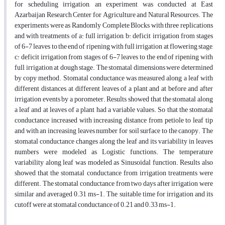
for scheduling irrigation, an experiment was conducted at East
Azarbaijan Research Center for Agriculture and Natural Resources. The
experiments were as Randomly Complete Blocks with three replications
and with treatments of a: full irrigation, b: deficit irrigation from stages
of 6-7 leaves to the end of ripening with full irrigation at flowering stage,
c: deficit irrigation from stages of 6-7 leaves to the end of ripening with
full irrigation at dough stage. The stomatal dimensions were determined
by copy method. Stomatal conductance was measured along a leaf with
different distances, at different leaves of a plant and at before and after
irrigation events by a porometer. Results showed that the stomatal along
a leaf and at leaves of a plant had a variable values. So that the stomatal
conductance increased with increasing distance from petiole to leaf tip
and with an increasing leaves number for soil surface to the canopy. The
stomatal conductance changes along the leaf and its variability in leaves
numbers were modeled as Logistic functions. The temperature
variability along leaf was modeled as Sinusoidal function. Results also
showed that the stomatal conductance from irrigation treatments were
different. The stomatal conductance from two days after irrigation were
similar and averaged 0.31 ms-1. The suitable time for irrigation and its
cutoff were at stomatal conductance of 0.21 and 0.33 ms-1.