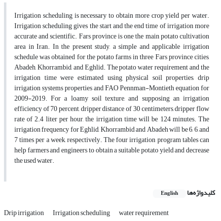
Irrigation scheduling is necessary to obtain more crop yield per water.
Irrigation scheduling gives the start and the end time of irrigation more
accurate and scientific. Fars province is one the main potato cultivation
area in Iran. In the present study, a simple and applicable irrigation
schedule was obtained for the potato farms in three Fars province cities,
Abadeh, Khorrambid, and Eghlid. The potato water requirement and the
irrigation time were estimated using physical soil properties, drip
irrigation systems properties and FAO Pennman-Montieth equation for
2009-2019. For a loamy soil texture, and supposing an irrigation
efficiency of 70 percent, dripper distance of 30 centimeters, dripper flow
rate of 2.4 liter per hour, the irrigation time will be 124 minutes. The
irrigation frequency for Eghlid, Khorrambid and Abadeh will be 6, 6, and
7 times per a week, respectively. The four irrigation program tables can
help farmers and engineers to obtain a suitable potato yield and decrease
the used water.
کلیدواژه‌ها
English
Drip irrigation
Irrigation scheduling
water requirement