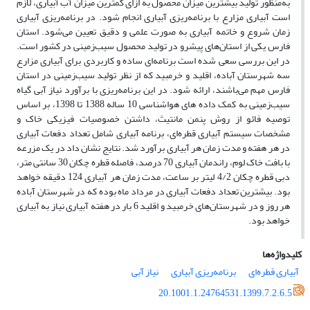
به‌منظور تولید بیشترین میزان محصول به ازای کمترین میزان آب آبیاری، لازم
است آبیاری مزارع با برنامه‌ریزی آبیاری انجام شود. در برنامه‌ریزی آبیاری
زمان شروع و خاتمه آبیاری به صورت علمی و دقیق تعیین می‌شود. استان
فارس یکی از استان‌های پیشرو در تولید محصول سیب‌زمینی در کشور است.
در این بررسی سعی شده است برنامه‌ای ساده و کاربردی برای آبیاری مزارع
سه شهرستان آباده، اقلید و خرمبید که از نظر تولید سیب‌زمینی در استان
فارس مهم می‌باشند، ارائه شود. در این برنامه‌ریزی با برآورد نیاز آبی گیاه
سیب‌زمینی به کمک داده های هواشناسی 10 ساله 1388 تا 1398، بر اساس
توصیه فائو از روش پنمن مانتیث، داشتن خصوصیات فیزیکی خاک و
مشخصات سیستم آبیاری قطره‌ای، برنامه آبیاری شامل تعداد دفعات آبیاری
در هر هفته و مدت زمان هر آبیاری برآورد شد. نتایج نشان داد در یک مزرعه
با بافت خاک لوم، راندمان آبیاری 70 درصد، فاصله قطره چکان 30 سانتی متر،
دبی قطره چکان 4/2 لیتر بر ساعت، مدت زمان هر آبیاری 124 دقیقه خواهد
بود. بیشترین تعداد دفعات آبیاری در مرداد ماه بوده که در شهرستان آباده
هر روز و در شهرستان‌های خرمبید و اقلید 6 بار در هفته آبیاری نیاز به آبیاری
خواهد بود.
کلیدواژه‌ها
آبیاری قطره‌ای
برنامه‌ریزی آبیاری
نیاز آبی
20.1001.1.24764531.1399.7.2.6.5