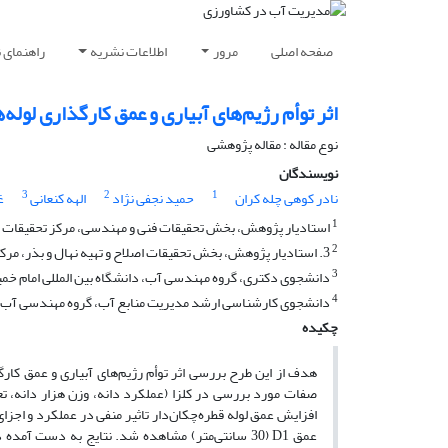
صفحه اصلی
مرور
اطلاعات نشریه
راهنمای 
اثر توأم رژیم‌های آبیاری و عمق کار‌گذاری لوله‌
نوع مقاله : مقاله پژوهشی
نویسندگان
3
2
1
نادر کوهی چله کران
حمید نجفی نژاد
الهه کنعانی
غ
1
استادیار پژوهش، بخش تحقیقات فنی و مهندسی، مرکز تحقیقات و 
2
3. استادیار پژوهش، بخش تحقیقات اصلاح و تهیه نهال و بذر، مرکز تحقیقات و آموزش کشاورزی و منابع طبیعی کرمان، سازمان تحقیقات، آموزش
3
دانشجوی دکتری، گروه مهندسی آب، دانشگاه بین المللی امام خمینی
4
دانشجوی کارشناسی ارشد مدیریت منابع آب، گروه مهندسی آب، د
چکیده
افزایش عمق لوله قطره‌چکان‌دار تاثیر منفی در عملکرد و اجزا