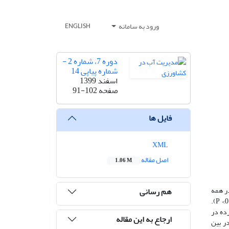
ورود به سامانه
ENGLISH
دوره 7، شماره 2 -
شماره پیاپی 14
اسفند 1399
صفحه
91-102
فایل ها
XML
اصل مقاله
1.06 M
یاری و عمق کار‌گذاری لوله‌های قطره‌چکان‌دار بر بهره‌وری آب کلزا بود. اثر رژیم‌های مختلف آبیاری (I) در همه
هم رسانی
صفات مورد بررسی در کلزا (عملکرد دانه، وزن هزار دانه، تعداد غلاف، طول غلاف، تعداد شاخه فرعی) و بهره‌وری آب تاثیر معنی‌داری داشت (P <0.01).
رده در
ارجاع به این مقاله
ین عملکرد را در بین