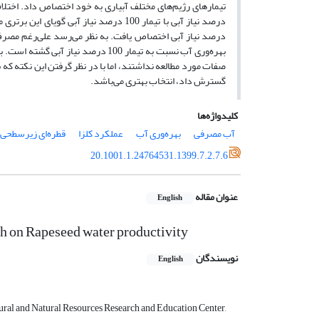
گسترش داد، انتخاب بهتری می‌باشد.
کلیدواژه‌ها
آب مصرفی
بهره‌وری آب
عملکرد کلزا
قطره‌ای زیر‌سطحی
20.1001.1.24764531.1399.7.2.7.6
عنوان مقاله
English
pth on Rapeseed water productivity
نویسندگان
English
ural and Natural Resources Research and Education Center,