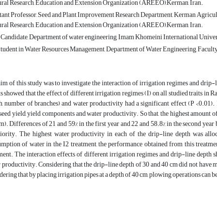
ural Research, Education and Extension Organization (AREEO),Kerman, Iran.
stant Professor, Seed and Plant Improvement Research Department, Kerman Agricul
ural Research, Education and Extension Organization (AREEO),Kerman, Iran.
 Candidate, Department of water engineering, Imam Khomeini International Univers
tudent in Water Resources Management, Department of Water Engineering, Faculty 
im of this study was to investigate the interaction of irrigation regimes and drip
ts showed that the effect of different irrigation regimes (I) on all studied traits i
h, number of branches) and water productivity had a significant effect (P <0.01). 
eed yield, yield components and water productivity. So that, the highest amount of
m). Differences of 21 and 59% in the first year and 22 and 58.8% in the second year 
iority. The highest water productivity in each of the drip-line depth was alloc
mption of water in the I2 treatment, the performance obtained from this treatme
ment. The interaction effects of different irrigation regimes and drip-line depth 
 productivity. Considering that the drip-line depth of 30 and 40 cm did not have much
dering that by placing irrigation pipes at a depth of 40 cm, plowing operations can b