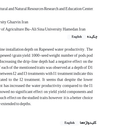
tural and Natural Resources Research and Education Center,
ity, Ghazvin, Iran
of Agriculture, Bu-Ali Sina University, Hamedan, Iran
چکیده
English
-line installation depth on Rapeseed water productivity. The
n Rapeseed (grain yield, 1000-seed weight, number of pods, pod
Increasing the drip-line depth had a negative effect on the
 each of the mentioned traits was observed at a depth of D1
between I2 and I3 treatments with I1 treatment indicate this
ated to the I2 treatment. It seems that despite the lower
nt has increased the water productivity compared to the I1
showed no significant effect on yield, yield components and
 effect on the studied traits, however, it is a better choice
e extended to depths.
کلیدواژه‌ها
English