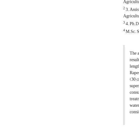
Agricult
2
3. Assi
Agricult
3
4. Ph.D
4
M.Sc. S
The a
resul
lengt
Rapes
(30 c
super
consu
treat
water
consi