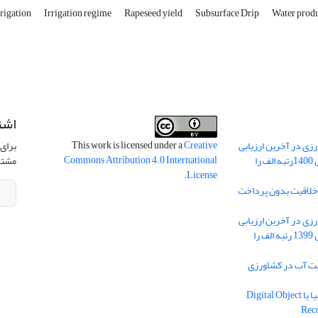
rrigation
Irrigation regime
Rapeseed yield
Subsurface Drip
Water produ
اشت
This work is licensed under a
Creative
ی در آخرین ارزیابی
برای 
Commons Attribution 4.0 International
نشریات علمی کشور در سال 1400رتبه الف را
مشتر
.
License
 خلاقیت بدون پرداخت
ی در آخرین ارزیابی
نشریات علمی کشور در سال 1399 رتبه الف را
یه مدیریت آب در کشاورزی
دریافت شناسه دیجیتال اشیا یا Digital Object
Rec