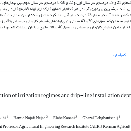
درصد نیاز آبی اختصاص یافت. به نظر می‌رسد علی‌رغم مصرف کمتر حجم آب در تیمار 75 درصد نیاز آبی، عملکرد حاصل شده از این تیمار 
بهره‌وری آب نسبت به تیمار 100 درصد نیاز آبی گشته است. با توجه به این‌که عمق‌های 30 و 40 سانتی‌متری لوله‌های قطره‌چکان‌دار زیر‌سطح
صفات مورد مطالعه نداشتند، اما با در نظر گرفتن این نکته که با قرار دادن قطره‌چکان‌دار زیر‌سطحی در عمق 40 سانتی‌متری می‌توان ع
کم‌آبیاری
ction of irrigation regimes and drip-line installation de
1
2
3
4
ouhi
Hamid Najafi Nejad
Elahe Kanani
Ghazal Dehghanisanij
t Professor, Agricultural Engineering Research Institute (AERI), Kerman Agricult