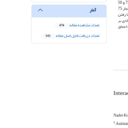
تیمارهای رژیم‌های مختلف آبیاری به خود اختصاص داد. اختلاف‌های 21 و 59 درصدی در سال اول و 22 و 8/58 درصدی در سال دوم بین تیمارهای 75 و 50
درصد نیاز آبی با تیمار 100 درصد نیاز آبی گویای این برتری می‌باشد. بیشترین بهره‌وری آب در هر کدام از اعماق کار‌گذاری لوله قطره‌چکان‌دار به تیمار 75
آمار
باعث بالا رفتن
ی تأثیر زیادی بر
تعداد مشاهده مقاله
ملیات شخم را به اعماق
476
تعداد دریافت فایل اصل مقاله
345
Intera
Nader K
1
Assistan