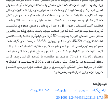
زراعی) بود. نتایج نشان داد که تنش خشکی باعث کاهش ارتفاع گیاه، محتوای
نسبی آب برگ و زیست‌توده تر و خشک اندام هوایی در مرزه شد؛ این در حالی
بود که کاربرد بنتونیت باعث بهبود صفات ذکر شده گردید. در طی تنش
خشکی مقدار زیست‌توده تر و خشک ریشه، طول ریشه، نشت‌الکترولیت،
فعالیت آنتی‌اکسیدانی، فنول کل و میزان پرولین روندی صعودی داشتند.
کاربرد بنتونیت موجب شد که این صفات بهبود یابند. به‌طوری‌که در بالاترین
سطح تنش خشکی کاربرد بنتونیت (50 گرم در کیلوگرم خاک) باعث کاهش
نشت‌الکترولیت (45/22 درصد) و پرولین (33/58 درصد) در گیاه شد.
همچنین محتوای نسبی آب برگ در شرایط کاربرد بنتونیت (به‌ترتیب 50 و 100
گرم بنتونیت در کیلوگرم خاک) در بالاترین سطح تنش خشکی به‌ترتیب
به‌میزان 75/20 و 76/22 درصد در مقایسه با شاهد افزایش پیدا کرد.
به‌طورکلی نتایج این پژوهش نشان داد که کاربرد 50 گرم بنتونیت در کیلوگرم
خاک در شرایط تنش خشکی تأثیر بهتری بر روی صفات موردبررسی داشت و
کاربرد آن در این شرایط توصیه می‌شود.
کلیدواژه‌ها
ارتفاع گیاه
سوپر جاذب
طول ریشه
نشت الکترولیت
20.1001.1.24764531.2021.8.1.7.5