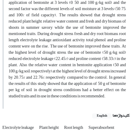
application of bentonite at 3 levels (0, 50, and 100 g/kg soil) and the
second factor was the different levels of soil moisture at 3 levels (50, 75,
and 100% of field capacity). The results showed that drought stress
reduced plant height, relative water content and fresh and dry biomass of
shoots in summer savory, while the use of bentonite improved the
mentioned traits. During drought stress, fresh and dry root biomass, root
length, electrolyte leakage, antioxidant activity, total phenol, and proline
content were on the rise. The use of bentonite improved these traits. At
the highest level of drought stress, the use of bentonite (50 g/kg soil)
reduced electrolyte leakage (22.45%) and proline content (58.33%) in the
plant. Also, the relative water content in bentonite application (50 and
100 g/kg soil, respectively) at the highest level of drought stress increased
by 20.75% and 22.76%, respectively, compared to the control. In general,
the results of this study showed that the application of 50 g of bentonite
per kg of soil in drought stress conditions had a better effect on the
studied traits and its use in these conditions is recommended.
کلیدواژه‌ها
English
Electrolyte leakage
Plant height
Root length
Superabsorbent