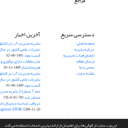
مراجع
دسترسی سریع
آخرین اخبار
صفحه اصلی
نشریه مدیریت آب در کشاورز
درباره نشریه
اعضای هیات تحریریه
کسب نمود
1401-06-02
ارسال مقاله
چاپ مقالات دارای نوآوری و
تماس با ما
هزینه انتشار
1400-12-20
نقشه سایت
نشریه مدیریت آب در کشاورز
کسب نمود
1400-06-01
جلد 7 شماره 2 نشر
منتشر شد
781-01-0-758
ognizer (DOR)
1399-11-20
سامانه مدیریت نشریات علمی.
طراحی و پیاده سازی از
سیناوب
این وب سایت از کوکی ها برای اطمینان از ارائه بهترین خدمات استفاده می کند.