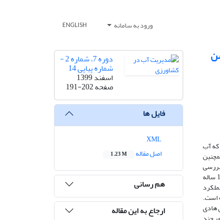
ورود به سامانه
ENGLISH
شن
دوره 7، شماره 2 -
شماره پیاپی 14
اسفند 1399
صفحه
191-202
فایل ها
XML
 که آب
اصل مقاله
1.23 M
همچنین
بررسی
به‌منظور عملی نمودن ایده آبیاری زیرسطحی بدون اینکه قطره­چکان­ها در زیر سطح خاک قرار گیرند انجام پذیرفته است. این تحقیق بر روی درختان 10 ساله
هم رسانی
دازه‌گیری عملکرد
 روی آن‌ها با نرم‌افزارهایMSTATC و SPSSانجام شده است.
ی هادی
ارجاع به این مقاله
هر چند