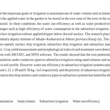
f the important goals of irrigation is maximum use of water volume unit in limite
s the applied water in the garden to be stored in the root zone of the trees in the 
ized. In these conditions, the water use efficiency as well as water producti
tages such as high efficiency of water consumption in the subsurface irrigation
rface irrigation without applied dripper below the soil surface. The research plan
ndustry deputy minister of Jehade-Keshavarzi at Alborz province, Karaj city. The ag
ms namely surface drip irrigation, subsurface drip irrigation and subsurface s
ct. Crop yield measurement and morphological traits of each treatment were determ
em with MSTATC and SPSS software. The results showed that the root penetration 
ulation under conductor pipes in subsurface irrigation using sand columns and s
 to soil profile. However, water use efficiency in subsurface irrigation systems usi
ned 1.21, 1.09 and 0.58 kg / m3, respectively and the priority of subsurface irrigati
ration into drip emitters and conductor pipes in subsurface systems has failed the id
umulation
Sand column
Subsurface irrigation
Water use efficiency