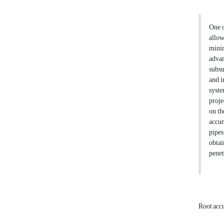
One o
allow
minim
advan
subsu
and i
syste
proje
on th
accum
pipes
obtai
penet
Root acc