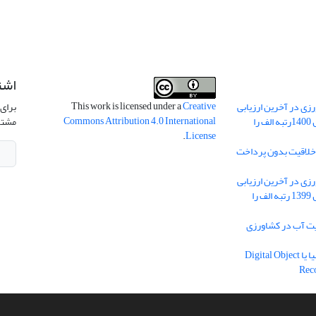
اشت
This work is licensed under a
Creative
ی در آخرین ارزیابی
برای 
Commons Attribution 4.0 International
نشریات علمی کشور در سال 1400رتبه الف را
مشتر
.
License
 خلاقیت بدون پرداخت
ی در آخرین ارزیابی
نشریات علمی کشور در سال 1399 رتبه الف را
یه مدیریت آب در کشاورزی
دریافت شناسه دیجیتال اشیا یا Digital Object
Rec