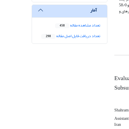
که کارایی مصرف آب در سامانه­های آبیاری زیر­سطحی با استفاده از ستون شن، قطره‌ای زیرسطحی و قطره­ای سطحی در این تحقیق به ترتیب 21/1، 09/1 و 58/0
آمار
ه­ای و
تعداد مشاهده مقاله
458
تعداد دریافت فایل اصل مقاله
298
Evalua
Subsu
Shahram 
Assistant
Iran