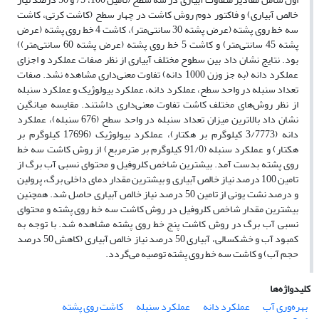
خالص آبیاری) و فاکتور دوم روش کاشت در چهار سطح (کاشت کرتی، کاشت
سه خط روی پشته (عرض پشته 30 سانتی‌متر)، کاشت 4 خط روی پشته (عرض
پشته 45 سانتی‌متر) و کاشت 5 خط روی پشته (عرض پشته 60 سانتی‌متر))
بود. نتایج نشان داد بین سطوح مختلف آبیاری از نظر صفات عملکرد و اجزای
عملکرد دانه (به جز وزن 1000 دانه) تفاوت معنی‌داری مشاهده نشد. صفات
تعداد سنبله در واحد سطح، عملکرد دانه، عملکرد بیولوژیک و عملکرد سنبله
از نظر روش‌های مختلف کاشت تفاوت معنی‌داری داشتند. مقایسه میانگین
نشان داد بالاترین میزان تعداد سنبله در واحد سطح (676 سنبله)، عملکرد
دانه (3/7773 کیلوگرم بر هکتار)، عملکرد بیولوژیک (17696 کیلوگرم بر
هکتار) و عملکرد سنبله (91/0 کیلوگرم بر مترمربع) از روش کاشت سه خط
روی پشته بدست آمد. بیشترین شاخص کلروفیل و محتوای نسبی آب برگ از
تامین 100 درصد نیاز خالص آبیاری و بیشترین مقدار دمای داخلی برگ، پرولین
و درصد نشت یونی از تامین 50 درصد نیاز خالص آبیاری حاصل شد. همچنین
بیشترین مقدار شاخص کلروفیل در روش کاشت سه خط روی پشته و محتوای
نسبی آب برگ در روش کاشت پنج خط روی پشته مشاهده شد. با توجه به
کمبود آب و خشکسالی، آبیاری 50 درصد نیاز خالص آبیاری (کاهش 50 درصد
حجم آب) و کاشت سه خط روی پشته توصیه می‌گردد.
کلیدواژه‌ها
بهره‌وری آب
عملکرد دانه
عملکرد سنبله
کاشت روی پشته