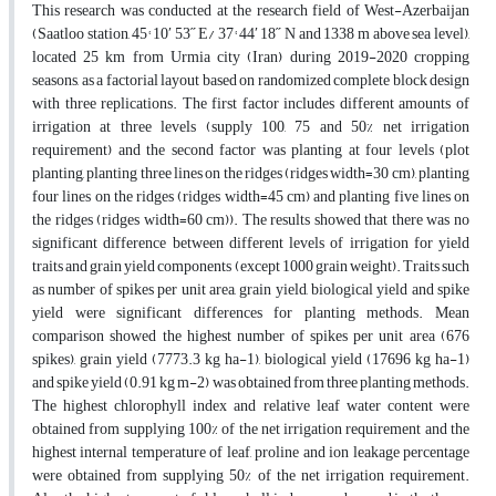
This research was conducted at the research field of West-Azerbaijan
(Saatloo station, 45° 10′ 53˝ E/ 37° 44′ 18˝ N and 1338 m above sea level),
located 25 km from Urmia city (Iran) during 2019-2020 cropping
seasons, as a factorial layout based on randomized complete block design
with three replications. The first factor includes different amounts of
irrigation at three levels (supply 100, 75 and 50% net irrigation
requirement) and the second factor was planting at four levels (plot
planting, planting three lines on the ridges (ridges width=30 cm), planting
four lines on the ridges (ridges width=45 cm) and planting five lines on
the ridges (ridges width=60 cm)). The results showed that there was no
significant difference between different levels of irrigation for yield
traits and grain yield components (except 1000 grain weight). Traits such
as number of spikes per unit area, grain yield, biological yield and spike
yield were significant differences for planting methods. Mean
comparison showed the highest number of spikes per unit area (676
spikes), grain yield (7773.3 kg ha-1), biological yield (17696 kg ha-1)
and spike yield (0.91 kg m-2) was obtained from three planting methods.
The highest chlorophyll index and relative leaf water content were
obtained from supplying 100% of the net irrigation requirement and the
highest internal temperature of leaf, proline and ion leakage percentage
were obtained from supplying 50% of the net irrigation requirement.