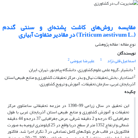
مقایسه روش‌های کاشت پشته‌ای و سنتی گندم
(.Triticum aestivum L) در مقادیر متفاوت آبیاری
نوع مقاله : مقاله پژوهشی
نویسندگان
2
1
اسماعیل قلی نژاد
علیرضا عیوضی
1
دانشیار، گروه علمی علوم کشاورزی، دانشگاه پیام نور، تهران، ایران
2
استادیار، بخش تحقیقات نهال و بذر، مرکز تحقیقات کشاورزی و منابع طبیعی استان
آذربایجان غربی، سازمان تحقیقات، آموزش و ترویج کشاورزی،
چکیده
این تحقیق در سال زراعی 99-1398 در مزرعه تحقیقاتی ساعتلوی مرکز
تحقیقات و آموزش کشاورزی و منابع طبیعی استان آذربایجان غربی با طول
جغرافیایی 45 درجه و 2 دقیقه شرقی، عرض جغرافیایی 37 درجه و 44 دقیقه
شمالی و ارتفاع 1352 متر از سطح دریا واقع در 25 کیلومتری ارومیه به صورت
فاکتوریل در قالب طرح بلوک‌های کامل تصادفی در 3 تکرار اجرا شد. فاکتور
اول شامل مقادیر متفاوت آبیاری در سه سطح (تامین 100، 75 و 50 درصد نیاز