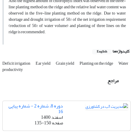
Also, the highest amount of chlorophyll index was observed in the three-
line planting method on the ridge and the relative leaf water content was
observed in the five-line planting method on the ridge. Due to water
shortage and drought, irrigation of 50% of the net irrigation requirement
(reduction of 50% of water volume) and planting of three lines on the
ridge is recommended.
کلیدواژه‌ها
English
Deficit irrigation
Ear yield
Grain yield
Planting on the ridge
Water
productivity
مراجع
دوره 8، شماره 2 - شماره پیاپی
16
اسفند 1400
صفحه
135-150