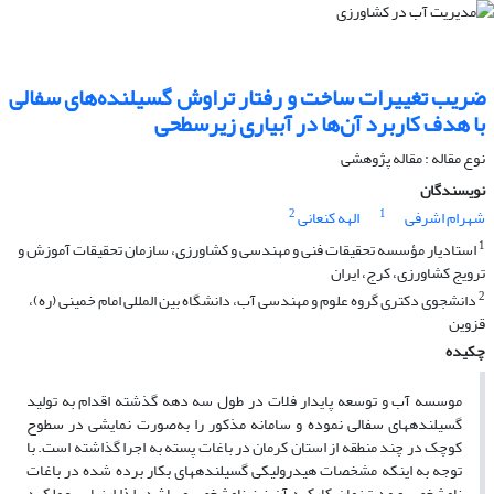
ضریب تغییرات ساخت و رفتار تراوش گسیلنده‌های سفالی
با هدف کاربرد آن‌ها در آبیاری زیرسطحی
نوع مقاله : مقاله پژوهشی
نویسندگان
2
1
شهرام اشرفی
الهه کنعانی
1
استادیار مؤسسه تحقیقات فنی و مهندسی و کشاورزی، سازمان تحقیقات آموزش و
ترویج کشاورزی، کرج، ایران
2
دانشجوی دکتری گروه علوم و مهندسی آب، دانشگاه بین المللی امام خمینی (ره)،
قزوین
چکیده
موسسه آب و توسعه پایدار فلات در طول سه دهه گذشته اقدام به تولید
گسیلنده­های سفالی نموده و سامانه مذکور را به‌صورت نمایشی در سطوح
کوچک در چند منطقه از استان کرمان در باغات پسته به اجرا گذاشته است. با
توجه به اینکه مشخصات هیدرولیکی گسیلنده­های بکار برده شده در باغات
نامشخص و مدت‌زمان کارکرد آن نیز نامشخص می­باشد، لذا ارزیابی عملکرد