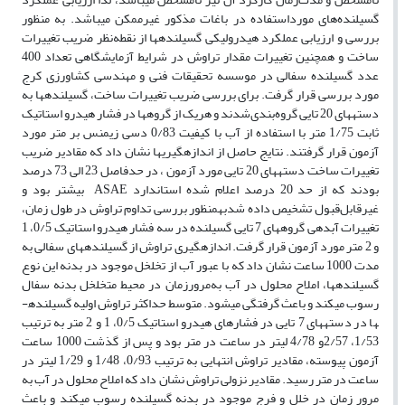
گسیلنده‌های مورداستفاده در باغات مذکور غیرممکن می­باشد. به منظور
بررسی و ارزیابی عملکرد هیدرولیکی گسیلنده­ها از نقطه‌نظر ضریب تغییرات
ساخت و همچنین تغییرات مقدار تراوش در شرایط آزمایشگاهی تعداد 400
عدد گسیلنده سفالی در موسسه تحقیقات فنی و مهندسی کشاورزی کرج
مورد بررسی قرار گرفت. برای بررسی ضریب تغییرات ساخت، گسیلنده­ها به
دسته­های 20 تایی گروه‌بندی‌شدند و هریک از گروه­ها در فشار هیدرو استاتیک
ثابت 1/75 متر با استفاده از آب با کیفیت 0/83 دسی زیمنس بر متر مورد
آزمون قرار گرفتند. نتایج حاصل از اندازه­گیری­ها نشان داد که مقادیر ضریب
تغییرات ساخت دسته­های 20 تایی مورد آزمون ، در حدفاصل 23 الی 73 درصد
بودند که از حد 20 درصد اعلام شده استاندارد ASAE بیشتر بود و
غیرقابل‌قبول تشخیص داده شدبه­منظور بررسی تداوم تراوش در طول زمان،
تغییرات آبدهی گروه­های 7 تایی گسیلنده در سه فشار هیدرو استاتیک 0/5، 1
و 2 متر مورد آزمون قرار گرفت. اندازه­گیری تراوش از گسیلنده­های سفالی به
مدت 1000 ساعت نشان داد که با عبور آب از تخلخل موجود در بدنه این نوع
گسیلنده­ها، املاح محلول در آب به‌مرورزمان در محیط متخلخل بدنه سفال
رسوب می­کند و باعث گرفتگی می­شود. متوسط حداکثر تراوش اولیه گسیلنده­
ها در دسته­های 7 تایی در فشار­های هیدرو استاتیک 0/5، 1 و 2 متر به ترتیب
1/53، 2/57و 4/78 لیتر در ساعت در متر بود و پس از گذشت 1000 ساعت
آزمون پیوسته، مقادیر تراوش انتهایی به ترتیب 0/93، 1/48 و 1/29 لیتر در
ساعت در متر رسید. مقادیر نزولی تراوش نشان داد که املاح محلول در آب به
‌مرور زمان در خلل و فرج موجود در بدنه گسیلنده رسوب می­کند و باعث