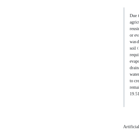
Due t
agric
reusi
or ev
was d
soil 
requi
evapo
drain
water
to cr
remai
19.51
Artificia