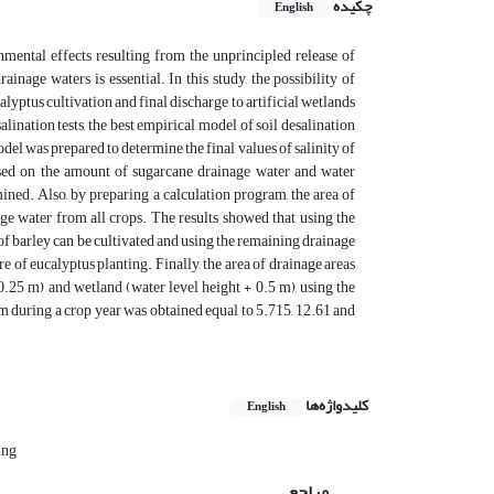
چکیده
English
nmental effects resulting from the unprincipled release of
inage waters is essential. In this study, the possibility of
yptus cultivation and final discharge to artificial wetlands
lination tests, the best empirical model of soil desalination
el was prepared to determine the final values of salinity of
ased on the amount of sugarcane drainage water and water
mined. Also, by preparing a calculation program, the area of
ge water from all crops. The results showed that using the
 of barley can be cultivated and using the remaining drainage
e of eucalyptus planting. Finally, the area of drainage areas
0.25 m) and wetland (water level height + 0.5 m), using the
 during a crop year was obtained equal to 5.715, 12.61 and
کلیدواژه‌ها
English
ing
مراجع