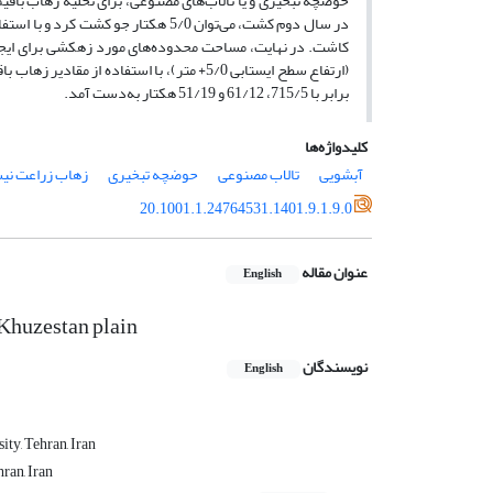
حوضچه تبخیری و یا تالاب‌های مصنوعی، برای تخلیه زهاب‌ باقیم
برابر با 715/5، 61/12 و 51/19 هکتار به‌دست آمد.
کلیدواژه‌ها
آبشویی
تالاب مصنوعی
حوضچه تبخیری
زهاب زراعت نی
20.1001.1.24764531.1401.9.1.9.0
عنوان مقاله
English
 Khuzestan plain
نویسندگان
English
ty, Tehran, Iran
ran, Iran