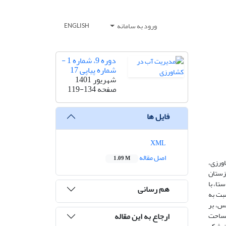
ورود به سامانه
ENGLISH
دوره 9، شماره 1 -
شماره پیاپی 17
شهریور 1401
صفحه
119-134
فایل ها
XML
اصل مقاله
1.09 M
ورزی،
زستان
تا، با
هم رسانی
سبت به
شد. سپس، بر
ارجاع به این مقاله
مساحت