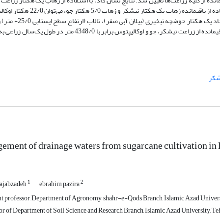
انده از کلیه زراعت‌ها تعیین شد. نتایج نشان داد، با استفاده از زهاب یک هکتار زراعت
در سال دوم کشت، می‌توان 5/0 هکتار جو کشت کرد و با استفاده از باقیمانده زهاب یک هکتار نیشکر
کاشت. در نهایت، مساحت محدوده‌های مورد زهکشی برای ایجاد یک هکتار حوضچه ت
(ارتفاع سطح ایستابی 5/0+ متر)، با استفاده از مقادیر زهاب باقیمانده از زراعت نیشکر، جو و اوکالیپتوس برابر با 4348/0 متر د
شکر
ment of drainage waters from sugarcane cultivation in
1
2
ajabzadeh
ebrahim pazira
nt professor, Department of Agronomy, shahr-e-Qods Branch, Islamic Azad Universi
r of Department of Soil Science and Research Branch, Islamic Azad University, Teh