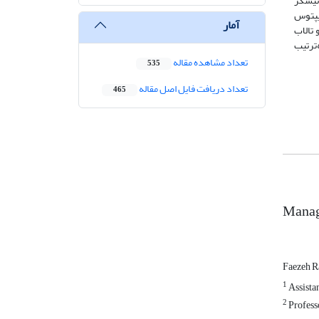
 نیشکر
 و زهاب 5/0 هکتار جو، می‌توان 22/0 هکتار اوکالیپتوس
آمار
بخیری (بیلان آبی صفر)، تالاب (ارتفاع سطح ایستابی 25/0+ متر) و تالاب
ر طول یک‌سال زراعی به‌ترتیب
تعداد مشاهده مقاله
535
تعداد دریافت فایل اصل مقاله
465
Manage
Faezeh R
1
Assista
2
Professo