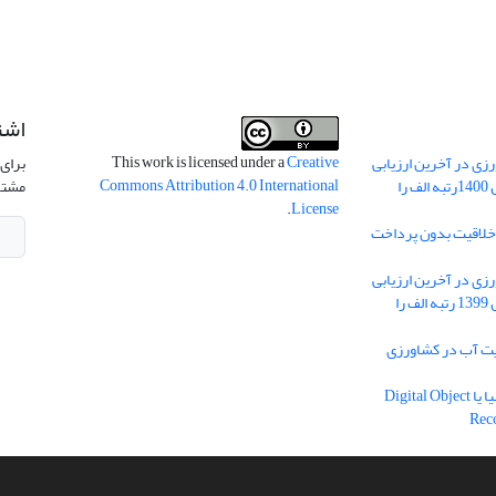
اشت
This work is licensed under a
Creative
ی در آخرین ارزیابی
برای 
Commons Attribution 4.0 International
نشریات علمی کشور در سال 1400رتبه الف را
مشتر
.
License
 خلاقیت بدون پرداخت
ی در آخرین ارزیابی
نشریات علمی کشور در سال 1399 رتبه الف را
یه مدیریت آب در کشاورزی
دریافت شناسه دیجیتال اشیا یا Digital Object
Rec