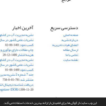
دسترسی سریع
آخرین اخبار
صفحه اصلی
نشریه مدیریت آب در کشاورز
درباره نشریه
اعضای هیات تحریریه
کسب نمود
1401-06-02
ارسال مقاله
چاپ مقالات دارای نوآوری و
تماس با ما
هزینه انتشار
1400-12-20
نقشه سایت
نشریه مدیریت آب در کشاورز
کسب نمود
1400-06-01
جلد 7 شماره 2 نشر
منتشر شد
781-01-0-758
ognizer (DOR)
1399-11-20
سامانه مدیریت نشریات علمی.
طراحی و پیاده سازی از
سیناوب
این وب سایت از کوکی ها برای اطمینان از ارائه بهترین خدمات استفاده می کند.