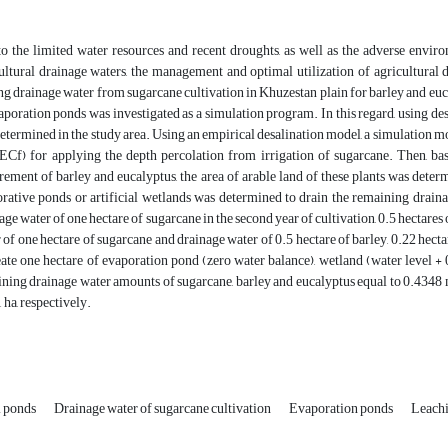
o the limited water resources and recent droughts, as well as the adverse enviro
ultural drainage waters, the management and optimal utilization of agricultural dra
ng drainage water from sugarcane cultivation in Khuzestan plain for barley and eucal
aporation ponds was investigated as a simulation program. In this regard, using desa
etermined in the study area. Using an empirical desalination model, a simulation mod
(ECf) for applying the depth percolation from irrigation of sugarcane. Then, b
rement of barley and eucalyptus, the area of arable land of these plants was deter
rative ponds or artificial wetlands was determined to drain the remaining draina
age water of one hectare of sugarcane in the second year of cultivation, 0.5 hectares
 of one hectare of sugarcane and drainage water of 0.5 hectare of barley, 0.22 hectar
eate one hectare of evaporation pond (zero water balance), wetland (water level + 
ning drainage water amounts of sugarcane, barley and eucalyptus equal to 0.4348 m
 ha, respectively.
l ponds
Drainage water of sugarcane cultivation
Evaporation ponds
Leach