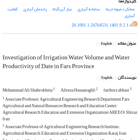
کلیدواژه‌ها
عملکرد میوه خرما
سامانه آبیاری
نیاز آبی گیاه
راندمان آبیاری
کفایت
آبیاری
20.1001.1.24764531.1401.9.2.1.4
عنوان مقاله
English
Investigation of Irrigation Water Volume and Water
Productivity of Date in Fars Province
نویسندگان
English
1
2
3
Mohammad Ali Shahrokhnia
Alireza Hassanoghli
fariborz abbasi
1
Associate Professor, Agricultural Engineering Research Department, Fars
Agricultural and Natural Resources Research and Education Center,
Agricultural Research, Education and Extension Organization(AREEO), Shiraz,
Iran
2
Associate Professor of Agricultural Engineering Research Institute;
Agricultural Research, Education and Extension Organization, Karaj, Iran