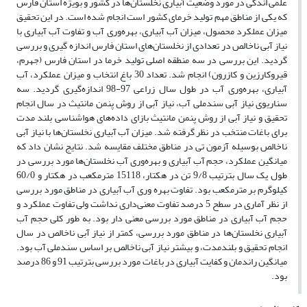
علمی اندکی در مورد وضعیت آبیاری نخلستان‌ها در کشور و بویژه استان فارس
که یکی از مناطق مهم تولید خرمای کشور است انجام شده است. در این تحقیق
میزان عملکرد محصول، میزان آب آبیاری، بهره‌وری آب و تفاوت آب آبیاری با
نیاز آبی ناخالص در تعدادی از نخلستان‌های استان فارس اندازه گیری و بررسی
گردید. این بررسی در سه منطقه اصلی تولید خرما در استان فارس (جهرم،
قیروکارزین و کازرون) انجام شد. تعداد 30 باغ انتخاب و میزان عملکرد، آب
آبیاری، بهره‌وری آب در طول سال زراعی 97-98 اندازه‌گیری گردید. سه
سناریوی نیاز آبی سندملی آب، نیاز آبی از روش پنمن مانتیث در سال انجام
تحقیق و نیاز آبی از روش پنمن مانتیث بازای داده‌های هواشناسی بلند مدت
برای باغات منتخب در نظر گرفته شد. میزان آب آبیاری نخلستان‌ها با نیاز آبی
ناخالص بوسیله آزمون تی در مناطق مختلف مقایسه شد. نتایج نشان داد که
میانگین عملکرد، حجم آب آبیاری و بهره‌وری آب نخلستان‌ها مورد بررسی در
طول یک سال بترتیب 9/8 تن در هکتار، 15118 مترمکعب در هکتار و 60/0
کیلوگرم بر مترمکعب بود. تفاوت بهره وری آب آبیاری در مناطق مورد بررسی
از نظر آماری در سطح 5 درصد تفاوت معنی‌داری نداشت ولی تفاوت عملکرد و
حجم آب آبیاری در مناطق مورد بررسی معنی دار بود. به طور کلی حجم آب
آبیاری نخلستان‌ها در مناطق مورد بررسی، کمتر از نیاز آبی ناخالص در سال
انجام تحقیق و بلندمدت، و بیشتر نیاز آبی ناخالص بر اساس سندملی آب بود.
میانگین راندمان و کفایت آبیاری در باغات مورد بررسی بترتیب 91 و 86 درصد
بود.