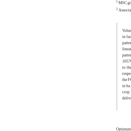
1
MSC gra
2
Associa
Volum
in fa
patte
linea
patte
10570
to th
respe
the F
in ha
crop 
deliv
Optimum 