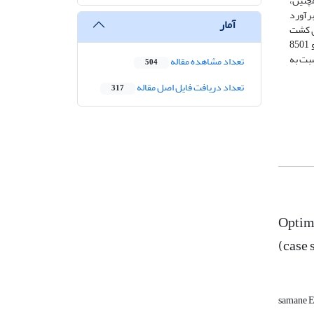
. همچنین،
 و 88844 هزار ریال در هکتار برآورد
آمار
د کاهش نسبت به الگوی کشت
مصوب داشته است. متوسط آب مصرفی در الگوی کشت مصوب و الگوی کشت بهینه با محدودیت ماهانه و سالانه آب به ترتیب برابر با 10287، 5150 و 8501
ه و ماهانه آب نیز به ترتیب 4/17 درصد و 9/49 درصد نسبت به
تعداد مشاهده مقاله
504
تعداد دریافت فایل اصل مقاله
317
Optimi
(case 
samane E