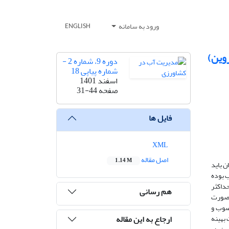
ورود به سامانه
ENGLISH
زوین)
دوره 9، شماره 2 -
شماره پیاپی 18
اسفند 1401
صفحه
31-44
فایل ها
XML
اصل مقاله
1.14 M
ن باید
 بوده
حداکثر
هم رسانی
 صورت
شت مصوب و
ارجاع به این مقاله
لگوی کشت بهینه