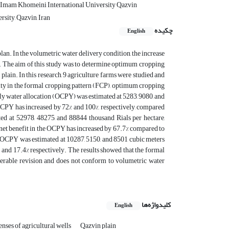
y Imam Khomeini International University Qazvin
sity, Qazvin, Iran
چکیده
English
an. In the volumetric water delivery condition, the increase
e. The aim of this study was to determine optimum cropping
plain. In this research, 9 agriculture farms were studied and
ity in the formal cropping pattern (FCP), optimum cropping
y water allocation (OCPY) was estimated at 5283, 9080, and
OCPY has increased by 72% and 100%, respectively, compared
d at 52978, 48275, and 88844 thousand Rials per hectare,
 net benefit in the OCPY has increased by 67.7% compared to
d OCPY was estimated at 10287, 5150, and 8501 cubic meters
and 17.4% respectively. The results showed that the formal
iderable revision and does not conform to volumetric water
کلیدواژه‌ها
English
enses of agricultural wells
Qazvin plain