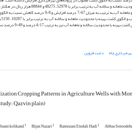
 محدودیت سالانه و ماهانه آب به ترتیب به میزان 100 و 72 درصد نسبت به الگوی کشت مصوب در پروانه‌های بهره‌برداری افزایش داشته است
سود خالص در الگوی کشت مصوب و الگوی کشت بهینه با محدودیت ماهانه و سالانه آب به ترتیب برابر با 52978، 48275
گردید. سود خالص در الگوی کشت بهینه با محدودیت سالانه و ماهانه آب به ترتیب به میزان 7/67 درصد افزایش و 9/8 درص
مترمکعب در هکتار برآورد گردید. کاهش آب مصرفی در الگوی کشت بهینه با محدودیت سالان
بهره‌برداری چاه
دشت قزوین
zation Cropping Patterns in Agriculture Wells with Mon
study: Qazvin plain)
1
2
2
hsani kolikand
Bijan Nazari
Ramezani Etedali, Hadi
Abbas Sotoodeh