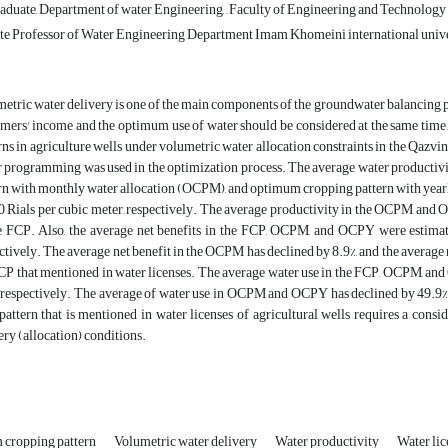
duate, Department of water Engineering, , Faculty of Engineering and Technolog
te Professor of Water Engineering Department Imam Khomeini international univer
etric water delivery is one of the main components of the groundwater balancing pl
rmers' income and the optimum use of water should be considered at the same tim
rns in agriculture wells under volumetric water allocation constraints in the Qazvin 
r programming was used in the optimization process. The average water productiv
rn with monthly water allocation (OCPM), and optimum cropping pattern with yearl
 Rials per cubic meter, respectively. The average productivity in the OCPM and 
e FCP. Also, the average net benefits in the FCP, OCPM, and OCPY were estimate
ctively. The average net benefit in the OCPM has declined by 8.9%, and the average
CP that mentioned in water licenses. The average water use in the FCP, OCPM, an
, respectively. The average of water use in OCPM and OCPY has declined by 49.9% 
pattern that is mentioned in water licenses of agricultural wells requires a cons
ery (allocation) conditions.
cropping pattern
Volumetric water delivery
Water productivity
Water lic