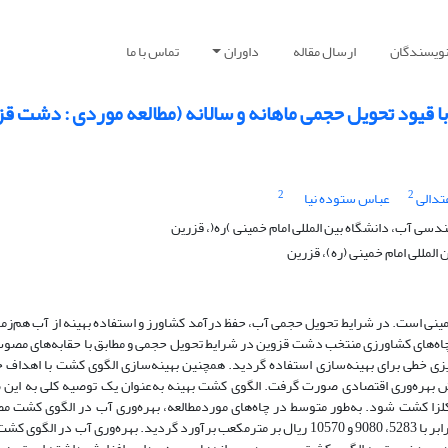
نویسندگان
ارسال مقاله
داوران
تماس با ما
 قیود تحویل حجمی ماهانه و سالانه (مطالعه موردی : دشت ق
2
2
تدالی
عباس ستوده نیا
سی آب، دانشگاه بین المللی امام خمینی )ره(، قزرین
لمللی امام خمینی (ره)، قزرین
نی است. در شرایط تحویل حجمی آب، حفظ درآمد کشاورز و استفاده بهینه از آب هم‌زما
چاه‌های کشاورزی منتخب دشت قزوین در شرایط تحویل حجمی و مطابق با حقابه‌های مصوب
ز روش برنامه‌ریزی خطی برای بهینه‌سازی استفاده گردید. همچنین بهینه‌سازی الگوی کشت با اهداف 
بهره‌وری اقتصادی صورت گرفت. الگوی کشت بهینه به‌عنوان یک توصیه کلی به این
ن شد که 25% گوجه‌فرنگی، 10% یونجه، 16% گندم و 49% کلزا کشت شود. به‌طور متوسط در چاه‌های موردمطالعه، بهره‌وری آب در الگوی ک
الگوی کشت بهینه با محدودیت ماهانه و سالانه آب، به ترتیب برابر با 5283، 9080 و 10570 ریال بر مترمکعب برآورد گردید. بهره‌وری آب در ا