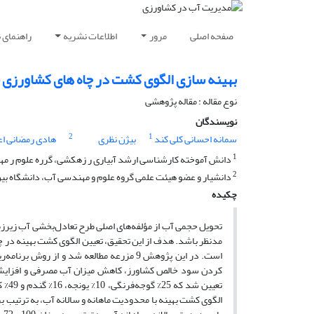
صفحه اصلی
مرور
اطلاعات نشریه
راهنمای 
بهینه سازی الگوی کشت در چاه های کشاورزی با
نوع مقاله : مقاله پژوهشی
نویسندگان
2
1
سمانه احسانی کلی کند
بیژن نظری
هادی رمضانی اع
1
دانش آموخته کارشناسی ارشد آبیاری ر زهکشی، گرره علوم ر مهند
2
دانشیار و عضو هیئت علمی گروه علوم و مهندسی آب، دانشگاه بین ا
چکیده
تحویل حجمی آب از مؤلفه‌های اصلی طرح تعادل‌بخشی آب زیرزمی
مدنظر باشد. هدف از این تحقیق، تعیین الگوی کشت بهینه در 
است. در این پژوهش 9 مزرعه مطالعه شد و ا
کردن سود خالص کشاورز، کاهش میزان آب مصرفی و افزایش 
تعیی