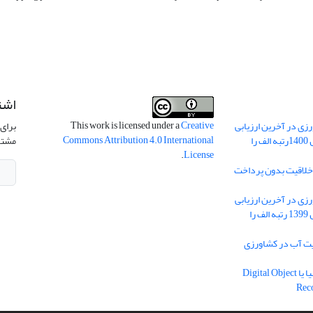
اشت
This work is licensed under a
Creative
ی در آخرین ارزیابی
برای 
Commons Attribution 4.0 International
نشریات علمی کشور در سال 1400رتبه الف را
مشتر
.
License
 خلاقیت بدون پرداخت
ی در آخرین ارزیابی
نشریات علمی کشور در سال 1399 رتبه الف را
یه مدیریت آب در کشاورزی
دریافت شناسه دیجیتال اشیا یا Digital Object
Rec