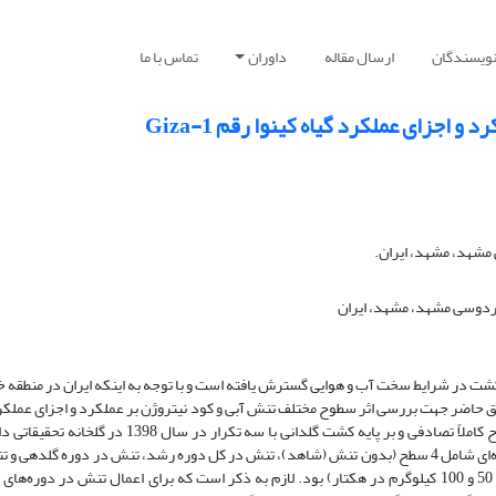
نویسندگان
ارسال مقاله
داوران
تماس با ما
 اجزای عملکرد گیاه کینوا رقم Giza-1
مشهد، مشهد، ایران.
ردوسی مشهد، مشهد، ایران
 کشت در شرایط سخت آب و هوایی گسترش ‌یافته است و با توجه به اینکه ایران در منطقه
ق حاضر جهت بررسی اثر سطوح مختلف تنش آبی و کود نیتروژن بر عملکرد و اجزای عملکر
کینوا رقم Giza-1، آزمایشی به‌صورت فاکتوریل و در قالب طرح کاملاً تصادفی و بر پایه کشت گلدانی با سه تکرار در سا
فردوسی مشهد اجرا شد. در این پژوهش فاکتور تنش آبی دوره‌ای شامل 4 سطح (بدون تنش (شاهد)، تنش در کل دوره رشد، تنش در دوره گلده
دوره دانه بستن) و فاکتور کود نیتروژن نیز شامل 3 سطح (0، 50 و 100 کیلوگرم در هکتار) بود. لازم به ذکر است که برای اعمال تنش در دور