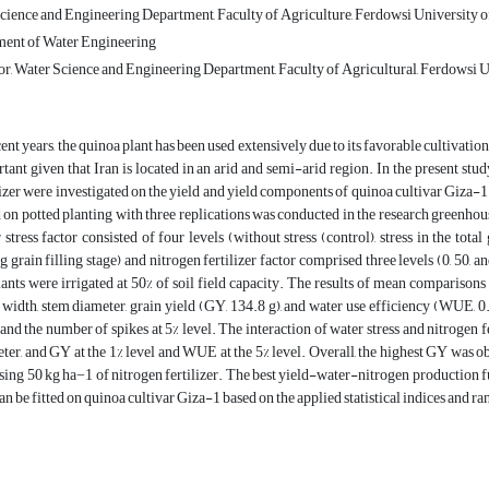
cience and Engineering Department, Faculty of Agriculture, Ferdowsi University 
ent of Water Engineering
or, Water Science and Engineering Department, Faculty of Agricultural, Ferdowsi 
cent years, the quinoa plant has been used extensively due to its favorable cultivation
tant given that Iran is located in an arid and semi-arid region. In the present study
lizer were investigated on the yield and yield components of quinoa cultivar Giza-
 on potted planting with three replications was conducted in the research greenho
 stress factor consisted of four levels (without stress (control), stress in the tota
g grain filling stage) and nitrogen fertilizer factor comprised three levels (0, 50, 
lants were irrigated at 50% of soil field capacity. The results of mean comparisons 
 width, stem diameter, grain yield (GY, 134.8 g), and water use efficiency (WUE, 0
 and the number of spikes at 5% level. The interaction of water stress and nitrogen f
ter, and GY at the 1% level and WUE at the 5% level. Overall, the highest GY was o
sing 50 kg ha−1 of nitrogen fertilizer. The best yield-water-nitrogen production fu
can be fitted on quinoa cultivar Giza-1 based on the applied statistical indices and ra