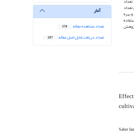
، تعداد
سطح یک و روی تعداد
آمار
و بهره
 شرایط آبیاری به میزان ۴۵۰ میلی‌متری و استفاده
تعداد مشاهده مقاله
ی گیاه کینوا رقم Giza-1 در شرایط این پژوهش
370
تعداد دریافت فایل اصل مقاله
297
Effect
cultiv
Saber Ja