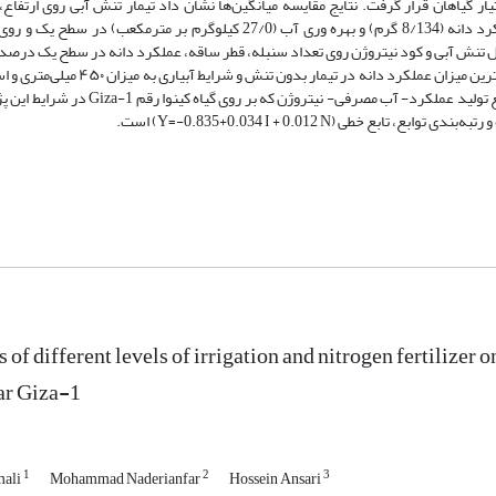
راعی خاک در اختیار گیاهان قرار گرفت. نتایج مقایسه میانگین‌ها نشان داد تیمار تنش آبی روی ارتفاع
شاخه‌های فرعی، طول سنبله، عرض سنبله، قطر ساقه، عملکرد دانه (8/134 گرم) و بهره وری آب (27/0 کیلوگرم بر مترمکعب) در 
 اثر متقابل تنش آبی و کود نیتروژن روی تعداد سنبله، قطر ساقه، عملکرد دانه در سطح یک درصد 
وری آب در سطح 5 درصد معنی‌دار شده است. به‌طورکلی، بیشترین میزان عملکرد دانه در تیمار بدون تنش و
از ۵۰ کیلوگرم در هکتار کود نیتروژن مشاهده شد. بهترین تابع تولید عملکرد- آب مصرفی- نیتروژن که بر رو
خطی (Y=-0.835+0.034 I + 0.012 N) است.
s of different levels of irrigation and nitrogen fertilizer
ar Giza-1
1
2
3
mali
Mohammad Naderianfar
Hossein Ansari