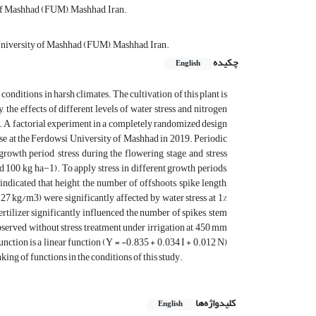
of Mashhad (FUM), Mashhad, Iran.
University of Mashhad (FUM), Mashhad, Iran.
چکیده
English
 conditions in harsh climates. The cultivation of this plant is
, the effects of different levels of water stress and nitrogen
1. A factorial experiment in a completely randomized design
use at the Ferdowsi University of Mashhad in 2019. Periodic
l growth period, stress during the flowering stage, and stress
and 100 kg ha−1). To apply stress in different growth periods,
indicated that height, the number of offshoots, spike length,
.27 kg/m3) were significantly affected by water stress at 1%
ertilizer significantly influenced the number of spikes, stem
bserved without stress treatment under irrigation at 450 mm
nction is a linear function (Y = -0.835 + 0.034 I + 0.012 N)
nking of functions in the conditions of this study.
کلیدواژه‌ها
English