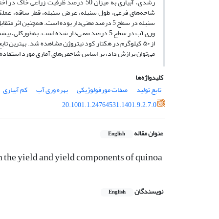
رشدی، آبیاری به میزان 50 درصد ظرفیت ز
سنبله در سطح 5 درصد معنی‌دار بوده است. همچنین
می‌توان برازش داد، بر اساس شاخص‌های آماری مورد استفاده و رتبه‌بندی توابع، تابع 
کلیدواژه‌ها
تابع تولید
صفات مورفولوژیکی
بهره وری آب
کم آبیاری
20.1001.1.24764531.1401.9.2.7.0
عنوان مقاله
English
 on the yield and yield components of quinoa
نویسندگان
English