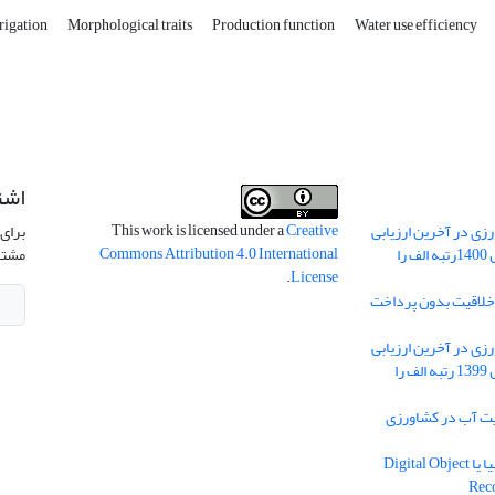
rrigation
Morphological traits
Production function
Water use efficiency
اشت
This work is licensed under a
Creative
ی در آخرین ارزیابی
برای 
Commons Attribution 4.0 International
نشریات علمی کشور در سال 1400رتبه الف را
مشتر
.
License
 خلاقیت بدون پرداخت
ی در آخرین ارزیابی
نشریات علمی کشور در سال 1399 رتبه الف را
یه مدیریت آب در کشاورزی
دریافت شناسه دیجیتال اشیا یا Digital Object
Rec