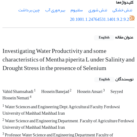
کلیدواژه‌ها
تنش خشکی
تنش شوری
سلنیوم
بهره وری آب
چین برداشت
20.1001.1.24764531.1401.9.2.9.2
عنوان مقاله
English
Investigating Water Productivity and some
characteristics of Mentha piperita L under Salinity and
Drought Stress in the presence of Selenium
نویسندگان
English
1
2
3
Vahid Shamsabadi
Hossein Banejad
Hossein Ansari
Seyyed
4
Hossein Nemati
1
Water Sciences and Engineering Dept, Agricultural Faculty, Ferdowsi
University of Mashhad, Mashhad, Iran
2
Water Science and Engineering Department, , Faculty of Agriculture Ferdowsi
University of Mashhad, Mashhad, Iran,
3
Professor, Water Science and Engineering Department, Faculty of