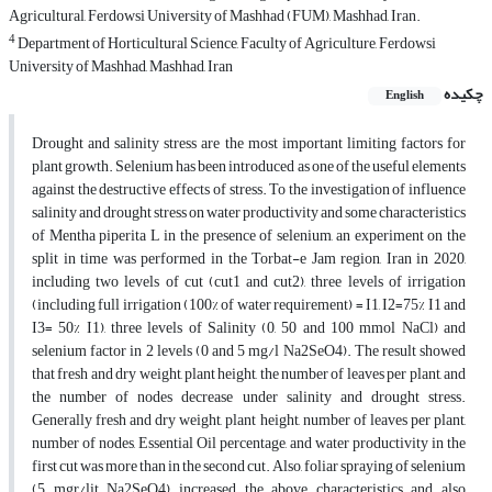
Agricultural, Ferdowsi University of Mashhad (FUM), Mashhad, Iran.
4
Department of Horticultural Science, Faculty of Agriculture, Ferdowsi
University of Mashhad, Mashhad, Iran
چکیده
English
Drought and salinity stress are the most important limiting factors for
plant growth. Selenium has been introduced as one of the useful elements
against the destructive effects of stress. To the investigation of influence
salinity and drought stress on water productivity and some characteristics
of Mentha piperita L in the presence of selenium, an experiment on the
split in time was performed in the Torbat-e Jam region, Iran in 2020,
including two levels of cut (cut1 and cut2), three levels of irrigation
(including full irrigation (100% of water requirement) = I1, I2=75% I1 and
I3= 50% I1), three levels of Salinity (0, 50 and 100 mmol NaCl) and
selenium factor in 2 levels (0 and 5 mg/l Na2SeO4). The result showed
that fresh and dry weight, plant height, the number of leaves per plant, and
the number of nodes decrease under salinity and drought stress.
Generally fresh and dry weight, plant height, number of leaves per plant,
number of nodes, Essential Oil percentage, and water productivity in the
first cut was more than in the second cut. Also, foliar spraying of selenium
(5 mgr/lit Na2SeO4) increased the above characteristics and also