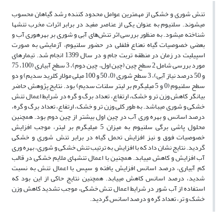
تنش شوری و خشکی از مهمترین عوامل محدود کننده رشد گیاهان محسوب
می‎شوند. سلنیوم به عنوان یکی از عناصر مفید در برابر اثرات مخرب تنش‎ها
شناخته می‎شود. ﺑﻪ ﻣﻨﻈﻮر ﺑﺮرﺳﯽ اﺛﺮ ﺗﻨﺶﻫﺎی آﺑﯽ و ﺷﻮری ﺑﺮ بهره‎وری آب و
بعضی خصوصیات ﮔﯿﺎه ﻧﻌﻨﺎع ﻓﻠﻔﻠﯽ در حضور سلنیوم، آزﻣﺎﯾﺸﯽ ﺑﻪ صورت
اسپیلیت در زمان در منطقه تربت جام و در سال 1399 انجام شد. تیمارهای
مورد بررسی شامل 2 سطح چین (چین اول، چین دوم)، 3 سطح آبیاری (100، 75
و 50 درصد نیاز آبی)، 3 سطح شوری (0، 50 و 100 میلی مولار کلرید سدیم) و دو
سطح سلنیوم (0 و 5 میلی‎گرم بر لیتر سلنات سدیم) بود. نتایج پژوهش حاضر
بیانگر کاهش وزن تر و خشک، ارتفاع، تعداد برگ و گره در شرایط اعمال تنش
خشکی و شوری می‎باشد. به طور کلی وزن تر و خشک، ارتفاع، تعداد برگ و گره،
درصد اسانس و بهره وری آب در چین اول بیشتر از چین دوم بود. همچنین
محلول پاشی برگی سلنیوم به میزان 5 میلی‎گرم بر لیتر، موجب افزایش
خصوصیات فوق و نیز افزایش تحمل گیاه در برابر تنش شوری و خشکی
گردید. نتایج نشان داد که با افزایش به ترتیب تنش خشکی و شوری، بهره وری
آب افزایش و کاهش می‎یابد. همچنین با اعمال تنش‎های ملایم خشکی در قالب
کم آبیاری، درصد اسانس افزایش یافته و سپس با اعمال تنش به نسبت
شدید، درصد اسانس کاهش می‎یابد. همچنین نتایج حاکی از این بود که
استفاده از آب شور در شرایط اعمال تنش خشکی، موجب تشدید کاهش وزن
خشک و تر، تعداد گره و درصد اسانس گردید.