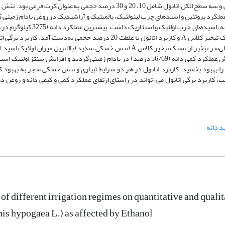
100 میلی‌متر تبخیر از تشتک تبخیر کلاس A به‌عنوان کرت اصلی و سه سطح الکل اتانول شامل 10، 20 و 30 درصد حجمی به‌عنوان کرت 
کرد پروتئین و اسیدهای چرب لینولئیک، پالمیتیک و آراشیدیک در روغن بادام زمینی گ
ولی، تنش خشکی تاثیر مثبت بر صفاتی نظیر محتوای پروتئین دانه، اسیدهای چرب اولئیک و استئاریک د
تحت تاثیر متقابل رژیم آبیاری پس از 25 میلی‌متر تبخیر از تشتک تبخیر کلاس A و کاربرد اتانول با غلظت 20 درصد حجمی به‌دست آمد. کا
درصد) را نشان داد. در این آزمایش، تنش خشکی سبب کاهش عملکرد کمی دانه (56/69 درصد) در بادام زمینی گردید و افزایش سنتز او
شکی کیفیت روغن بادام زمینی (93/13 درصد) را بهبود بخشید. کاربرد اتانول در هر دو شرایط آبیاری و تنش خشکی منجر به بهبو
، کاربرد برگی اتانول می-تواند در راستای ارتقای عملکرد کمی و کیفی دانه و روغن در
د دانه
 of different irrigation regimes on quantitative and qualit
is hypogaea L.) as affected by Ethanol