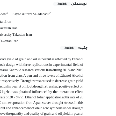
نویسندگان
English
4
2
adeh
Sayed Alireza Valadabadi
an, Iran
akestan, Iran
versity, Takestan, Iran
akestan, Iran
چکیده
English
ative yield of grain and oil in peanut as affected by Ethanol
ck design with three replications in experimental field of
tara (Kanroud research station), Iran during 2018 and 2019
ation from class A pan and three levels of Ethanol Alcohol
, respectively. Drought stress caused to decrease grain yield,
 acids lin peanut oil. But, drought stress had positive effect on
75 kg/ha) was pbtained influenced by the interaction effect
e of 20 % (v/v). Ethanol foliar application at thr rate of 20
00 mm evaporation fron A pan (sever drought stress). In this
peanut and enhancement of oleic acic synthesis under drought
ove the quantity and quality of grain and oil yield in peanut