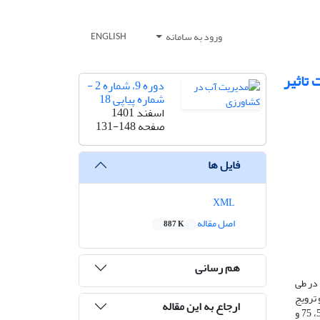
ورود به سامانه
ENGLISH
 دانه و روغن بادام زمینی (Arachis hypogaea L.) تحت تاثیر
دوره 9، شماره 2 -
شماره پیاپی 18
اسفند 1401
صفحه
131-148
فایل ها
XML
اصل مقاله
887 K
هم رسانی
Arachis hypo.) تحت تاثیر اتانول، در طی
و ترویج
ارجاع به این مقاله
کشاورزی و منابع طبیعی استان گیلان، آستارا (ایستگاه تحقیقاتی کانرود) اجرا شد. تیمارهای آزمایشی به‌ترتیب شامل چهار سطح رژیم آبیاری در 25، 50، 75 و