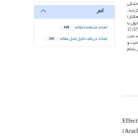
فرعی بود. تنش خشکی
ردید.
آمار
اشت. بیشترین عملکرد دانه (3275 کیلوگرم در هکتار)
ربرد برگی اتانول با
تعداد مشاهده مقاله
440
غلظت 10 درصد حجمی تحت شرایط رژیم آبیاری پس از 100 میلی‌متر تبخیر از تشتک تبخیر کلاس A (تنش خشکی شدید) بالاترین میزان اولئیک اسید (17/57
لئیک اسید تحت
تعداد دریافت فایل اصل مقاله
245
د کمیت و
 بادام
Effect
(Arach