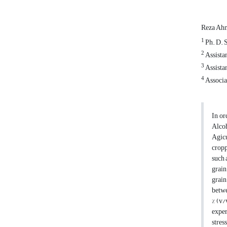
Reza Ahm
1
Ph. D. S
2
Assistan
3
Assistan
4
Associat
In or
Alcoh
Agicu
cropp
such 
grain 
grain
betwe
% (v/
exper
stres