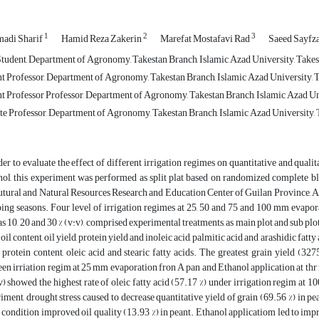
1
2
3
adi Sharif
Hamid Reza Zakerin
Marefat Mostafavi Rad
Saeed Sayfz
tudent, Department of Agronomy, Takestan Branch, Islamic Azad University, Takest
t Professor, Department of Agronomy, Takestan Branch, Islamic Azad University, T
t Professor Professor, Department of Agronomy, Takestan Branch, Islamic Azad Uni
e Professor, Department of Agronomy, Takestan Branch, Islamic Azad University, T
der to evaluate the effect of different irrigation regimes on quantitative and qualit
ol, this experiment was performed as split plat based on randomized complete blo
tural and Natural Resources Research and Education Center of Guilan Province, As
ing seasons. Four level of irrigation regimes at 25, 50 and 75 and 100 mm evapor
as 10, 20 and 30 % (v:v), comprised experimental treatments, as main plot and sub plot
oil content, oil yield, protein yield and inoleic acid, palmitic acid and arashidic fatty
 protein content, oleic acid and stearic fatty acids. The greatest grain yield (32
en irriation regim at 25 mm evaporation fron A pan and Ethanol application at thr rat
v) showed the highest rate of oleic fatty acid (57.17 %) under irrigation regim at 1
iment, drought stress caused to decrease quantitative yield of grain (69.56 %) in 
s condition improved oil quality (13.93 %) in peant. Ethanol applicatiom led to impr