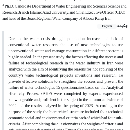
3
Ph.D. Candidate, Department of Water Engineering and Sciences, Science and
Research Branch, Islamic Azad University, and Chief Executive Officer (CEO)
and head of the Board, Regional Water Company of Alborz, Karaj, Iran.
چکیده
English
Due to the water crisis, drought, population increase, and lack of
conventional water resources, the use of new technologies to use
unconventional water and manage consumption in different sectors is
highly needed. In the present study, the factors affecting the success and
failure of technological research in the water industry in Iran were
analyzed with the aim of identifying the reasons for not applying of the
country's water technological projects, inventions, and research. To
provide effective solutions to strengthen the success and prevent the
failure of water technologies, 15 questionnaires based on the Analytical
Hierarchy Process (AHP) were completed by experts, experienced,
knowledgeable, and proficient in the subject in the autumn and winter of
2022 and the results analyzed in the spring of 2023. According to the
purpose of the study, the hierarchical structure included four technical,
economic, social, and environmental criteria, each of which had four sub-
criteria. After completing the questionnaires, the weights of criteria and