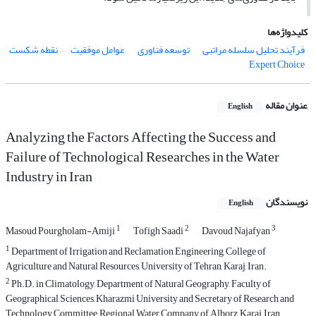
کلیدواژه‌ها
فرآیند تحلیل سلسله مراتبی
توسعه فناوری
عوامل موفقیت
نقطه شکست
Expert Choice
عنوان مقاله
English
Analyzing the Factors Affecting the Success and
Failure of Technological Researches in the Water
Industry in Iran
نویسندگان
English
1
2
3
Masoud Pourgholam-Amiji
Tofigh Saadi
Davoud Najafyan
1
Department of Irrigation and Reclamation Engineering, College of
Agriculture and Natural Resources, University of Tehran, Karaj, Iran.
2
Ph.D. in Climatology, Department of Natural Geography, Faculty of
Geographical Sciences, Kharazmi University and Secretary of Research and
Technology Committee, Regional Water Company of Alborz, Karaj, Iran.