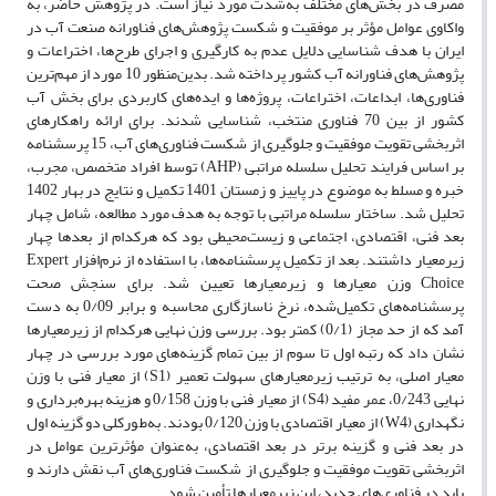
مصرف در بخش‌های مختلف به‌شدت مورد نیاز است. در پژوهش حاضر، به
واکاوی عوامل مؤثر بر موفقیت و شکست پژوهش‌های فناورانه صنعت آب در
ایران با هدف شناسایی دلایل عدم به کارگیری و اجرای طرح‌ها، اختراعات و
پژوهش‌های فناورانه آب کشور پرداخته شد. بدین‌منظور 10 مورد از مهم‌ترین
فناوری‌ها، ابداعات، اختراعات، پروژه‌ها و ایده‌های کاربردی برای بخش آب
کشور از بین 70 فناوری منتخب، شناسایی شدند. برای ارائه راهکارهای
اثربخشی تقویت موفقیت و جلوگیری از شکست فناوری‌های آب، 15 پرسشنامه
بر اساس فرایند تحلیل سلسله مراتبی (AHP) توسط افراد متخصص، مجرب،
خبره و مسلط به موضوع در پاییز و زمستان 1401 تکمیل و نتایج در بهار 1402
تحلیل شد. ساختار سلسله مراتبی با توجه به هدف مورد مطالعه، شامل چهار
بعد فنی، اقتصادی، اجتماعی و زیست‌محیطی بود که هرکدام از بعدها چهار
زیرمعیار داشتند. بعد از تکمیل پرسشنامه‌ها، با استفاده از نرم‌افزار Expert
Choice وزن معیارها و زیرمعیارها تعیین شد. برای سنجش صحت
پرسشنامه‌های تکمیل‌شده، نرخ ناسازگاری محاسبه و برابر 0/09 به دست
آمد که از حد مجاز (0/1) کمتر بود. بررسی وزن‌ نهایی هرکدام از زیرمعیارها
نشان داد که رتبه اول تا سوم از بین تمام گزینه‌های مورد بررسی در چهار
معیار اصلی، به ترتیب زیرمعیار‌های سهولت تعمیر (S1) از معیار فنی با وزن
نهایی 0/243، عمر مفید (S4) از معیار فنی با وزن 0/158 و هزینه بهره‌برداری و
نگهداری (W4) از معیار اقتصادی با وزن 0/120 بودند. به‌طورکلی دو گزینه اول
در بعد فنی و گزینه برتر در بعد اقتصادی، به‌عنوان مؤثرترین عوامل در
اثربخشی تقویت موفقیت و جلوگیری از شکست فناوری‌های آب نقش دارند و
باید در فناوری‌های جدید، این زیرمعیارها تأمین شود.