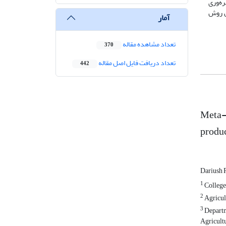
ین کاهش مقدار آب آبیاری (6/24) و افزایش بهره‌وری
ین روش
آمار
تعداد مشاهده مقاله
370
تعداد دریافت فایل اصل مقاله
442
Meta-a
produc
Dariush 
1
College 
2
Agricult
3
Departm
Agricultu