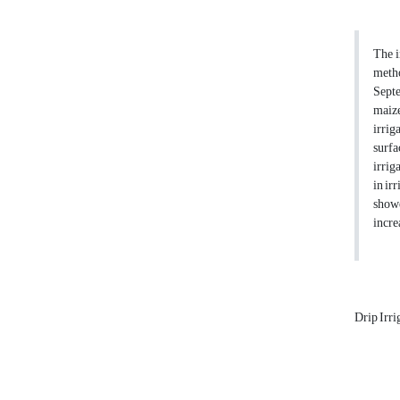
The i
metho
Septe
maize
irrig
surfa
irrig
in ir
showe
incre
Drip Irri