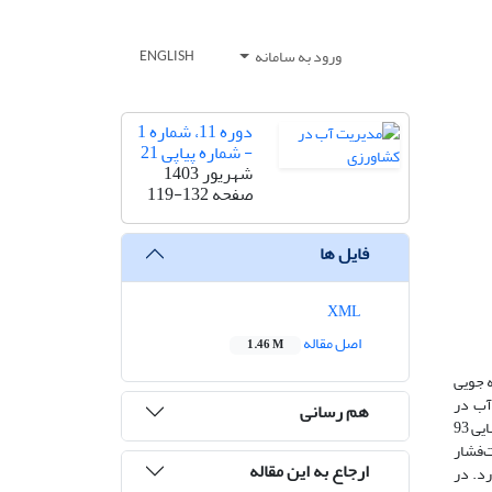
ورود به سامانه
ENGLISH
دوره 11، شماره 1
- شماره پیاپی 21
شهریور 1403
صفحه
119-132
فایل ها
XML
اصل مقاله
1.46 M
ه جویی
بهره‌وری آب در
هم رسانی
روش‌های آبیاری تحت‌فشار بر روی گیاه ذرت انجام گرفت. پس از جست‌وجو در پایگاه‌های اطلاعات تعداد 17424 مطالعه جمع‌آوری گردید و با غربالگری نهایی 93
در روش‌های تحت‌فشار
ارجاع به این مقاله
 درصد نسبت به سطحی دارد. در