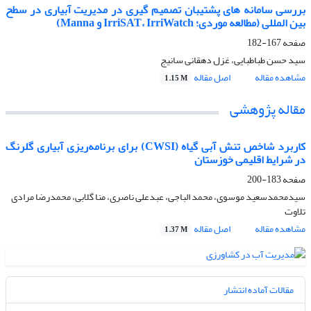
بررسی سامانه های پشتیبان تصمیم گیری در مدیریت آبیاری در سطح
بین المللی (مطالعه موردی؛ IrriSAT، IrriWatch و Manna)
صفحه
167-182
سید حسن طباطبایی، غزل دهقانی سانیج
مشاهده مقاله
اصل مقاله
1.15 M
مقاله پژوهشی
کاربرد شاخص تنش آبی گیاه (CWSI) برای برنامه‌ریزی آبیاری گلرنگ
در شرایط اقلیمی خوزستان
صفحه
183-200
سیدمحمدسعید موسوی، محمد الباجی، عبدعلی ناصری، منا گلابی، محمدرضا مرادی
تلاوت
مشاهده مقاله
اصل مقاله
1.37 M
مقالات آماده انتشار