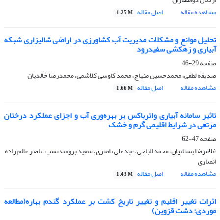
مشاهده مقاله
اصل مقاله
1.25 M
تحلیل موانع و مشکلات مدیریت آب کشاورزی در اراضی شالیزاری شبکه
آبیاری و زهکشی سفیدرود
صفحه
29-46
صدیقه لطفی، محمدحسین منهاج، محمد کاوسی کلاشمی، محمدرضا خالدیان
مشاهده مقاله
اصل مقاله
1.66 M
تاثیر سامانه آبیاری واترباکس بر بهره‌وری آب و اجزای عملکرد درختان
مرتعی در شرایط اقلیمی گرم و خشک
صفحه
47-62
غلامرضا بستانیان، محمد الباجی، عبدعلی ناصری، سعید برومندنسب، ناصر عالم زاده
انصاری
مشاهده مقاله
اصل مقاله
1.43 M
اثرات تغییر اقلیم و تغییر تاریخ کشت بر عملکرد گندم بهاره(مطالعه
موردی: دشت قزوین)