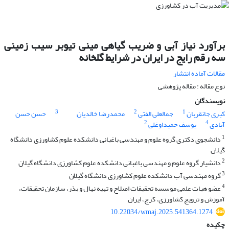
برآورد نیاز آبی و ضریب گیاهی مینی تیوبر سیب زمینی
سه رقم رایج در ایران در شرایط گلخانه
مقالات آماده انتشار
نوع مقاله : مقاله پژوهشی
نویسندگان
3
2
1
کبری جانقربان
جمالعلی الفتی
محمدرضا خالدیان
حسن حسن
2
4
آبادی
یوسف حمیداوغلی
1
دانشجوی دکتری گروه علوم و مهندسی باغبانی دانشکده علوم کشاورزی دانشگاه
گیلان
2
دانشیار گروه علوم و مهندسی باغبانی دانشکده علوم کشاورزی دانشگاه گیلان
3
گروه مهندسی آب دانشکده علوم کشاورزی دانشگاه گیلان
4
عضو هیات علمی موسسه تحقیقات اصلاح و تهیه نهال و بذر، سازمان تحقیقات،
آموزش و ترویج کشاورزی، کرج، ایران
10.22034/wmaj.2025.541364.1274
چکیده