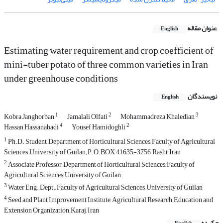
عنوان مقاله
English
Estimating water requirement and crop coefficient of
mini-tuber potato of three common varieties in Iran
under greenhouse conditions
نویسندگان
English
1
2
3
Kobra Janghorban
Jamalali Olfati
Mohammadreza Khaledian
4
2
Hassan Hassanabadi
Yousef Hamidoghli
1
Ph.D. Student, Department of Horticultural Sciences, Faculty of Agricultural
Sciences, University of Guilan; P.O.BOX 41635-3756, Rasht, Iran
2
Associate Professor, Department of Horticultural Sciences, Faculty of
Agricultural Sciences, University of Guilan
3
Water Eng. Dept., Faculty of Agricultural Sciences, University of Guilan
4
Seed and Plant Improvement Institute, Agricultural Research, Education and
Extension Organization, Karaj, Iran
چکیده