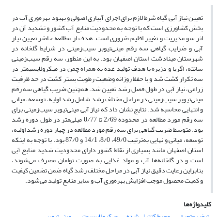
تعیین نیاز آبی گیاه شرط لازم برای اجرای آبیاری اصولی و بهبود بهره‌وری آب در
بخش کشاورزی است که با توجه به محدودیت منابع آب کشور و تشدید آن در
اثر سو مدیریت و تغییر اقلیم ضروری است. هدف از مطالعه حاضر تعیین نیاز
آبی و ضرایب گیاهی سه رقم مینی‌تیوبر سیب‌زمینی در شرایط گلخانه در
شهرستان مینادشت استان اصفهان بود. به این منظور، سه رقم سیب‌زمینی
سانته، اگریا و دزیره با هدف تولید غده به همراه چمن در میکرولایسیمتر در
سه تکرار کشت شد و با حفظ روزانه وضعیت رطوبت بستر کشت در حد ظرفیت
زراعی، نیاز آبی در طول فصل رشد تعیین شد. همچنین ضریب گیاهی سه رقم
مینی‌تیوبر سیب‌زمینی در مراحل مختلف رشد شامل رشد اولیه، توسعه، میانی
و انتهایی محاسبه شد. نتایج نشان داد که نیاز آبی مینی‌تیوبر سیب‌زمینی برای
سه رقم مورد مطالعه در محدوده 2/69 تا 0/77 میلی‌متر در طول دوره رشد
بود. متوسط ضریب گیاهی برای سه رقم مورد مطالعه در چهار دوره رشد اولیه،
توسعه، میانی و نهایی به‌ترتیب 49/0، 8/0، 14/1 و 87/0 بود. با توجه به اینکه
استان اصفهان مانند بسیاری از نقاط کشور دارای محدودیت شدید منابع آبی
است و در گلخانه‌ها آب و مواد غذایی به صورت توامان مصرف می‌شوند،
بنابراین رعایت دقیق نیاز آبی در مراحل مختلف رشد گیاه ضمن تضمین کیفیت
و کمیت محصول موجب افزایش بهره‌وری آب و سایر منابع تولید می‌شود.
کلیدواژه‌ها
تبخیر-تعرق
محیط کنترل شده
میکرولایسیمتر
مینی‌تیوبر