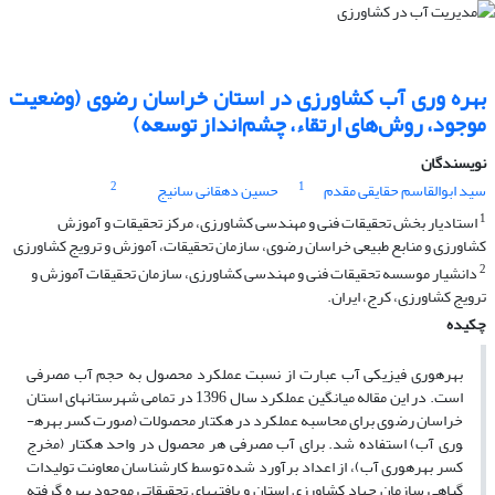
بهره وری آب کشاورزی در استان خراسان رضوی (وضعیت
موجود، روش‌های ارتقاء، چشم‌انداز توسعه)
نویسندگان
2
1
سید ابوالقاسم حقایقی مقدم
حسین دهقانی سانیج
1
استادیار بخش تحقیقات فنی و مهندسی کشاورزی، مرکز تحقیقات و آموزش
کشاورزی و منابع طبیعی خراسان رضوی، سازمان تحقیقات، آموزش و ترویج کشاورزی
2
دانشیار موسسه تحقیقات فنی و مهندسی کشاورزی، سازمان تحقیقات آموزش و
ترویج کشاورزی، کرج، ایران.
چکیده
بهره­وری فیزیکی آب عبارت از نسبت عملکرد محصول به حجم آب مصرفی
است. در این مقاله میانگین عملکرد سال 1396 در تمامی شهرستان­های استان
خراسان رضوی برای محاسبه عملکرد در هکتار محصولات (صورت کسر بهره­
وری آب) استفاده شد. برای آب مصرفی هر محصول در واحد هکتار (مخرج
کسر بهره­وری آب)، از اعداد برآورد شده توسط کارشناسان معاونت تولیدات
گیاهی سازمان جهاد کشاورزی استان و یافته­های تحقیقاتی موجود بهره گرفته