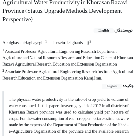
Agricultural Water Productivity in Khorasan Razavi
Province (Status, Upgrade Methods, Development
Perspective)
نویسندگان
English
1
2
Abolghasem Haghayeghi
hossein dehghanisanij
1
Assistant Professor, Agricultural Engineering Research Department,
Agriculture and Natural Resources Research and Education Center of Khorasan
Razavi, Agricultural Research, Education and Extension Organization
2
Associate Professor, Agricultural Engineering Research Institute, Agricultural
Research Education, and Extension Organization, Karaj, Iran.
چکیده
English
The physical water productivity is the ratio of crop yield to volume of
water consumed. In this paper, the average yield of 2017 in all districts of
Khorasan Razavi province was used to calculate yield per hectare of
crops. For the water consumption of each crop per hectare, estimates were
made by the experts of the Department of Plant Production of the Jihad-
e-Agriculture Organization of the province and the available research