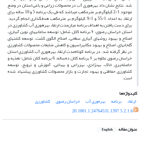
شد. نتایج نشان داد بهره­وری آب در محصولات زراعی و باغی استان در وضع
موجود 2/1 کیلوگرم بر مترمکعب می­باشد که طی یک برنامه 5 و 10 ساله برای
ارتقاء به اعداد 55/1 و 9/1 کیلوگرم بر مترمکعب هدف­گذاری انجام گردید.
برای دست یافتن به اهداف برنامه میان‌مدت ارتقاء بهره­وری آب کشاورزی در
استان خراسان رضوی، ۶ برنامه کلان شامل: توسعه سامانه­های نوین آبیاری،
اصلاح و بهبود روش­های آبیاری سطحی، اصلاح الگوی کشت، توسعه کشت­های
گلخانه­ای، اصلاح و بهبود مکانیزاسیون و کاهش ضایعات محصولات کشاورزی
در نظر گرفته شد. در برنامه کوتاه‌مدت ارتقاء بهره­وری آب کشاورزی استان
خراسان رضوی علاوه بر ۶ برنامه کلان ده‌ساله، 6 برنامه کلان شامل: تغذیه و
حاصلخیزی خاک، به­نژادی، به­زراعی و به­باغی، آموزش و ترویج، توسعه
کشاورزی حفاظتی و بهبود تجارت و بازار محصولات کشاورزی پیشنهاد شده
است.
کلیدواژه‌ها
ارتقاء
برنامه
بهره‌وری آب
خراسان رضوی
کشاورزی
20.1001.1.24764531.1397.5.2.1.6
عنوان مقاله
English