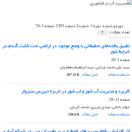
دوره و شماره:
دوره 1، شماره 2، اسفند 1393، صفحه 1-74
تعداد مقالات:
7
تطبیق یافته‌های تحقیقاتی با وضع موجود در اراضی تحت کشت گندم در
شرایط شور
صفحه
1-10
سید علی محمد چراغی، سید ابراهیم دهقانیان
مشاهده مقاله
اصل مقاله
307.35 K
کاربرد و مدیریت آب شور و لب شور در خربزه دیررس سبزوار
صفحه
11-18
جواد باغانی، مهدی عزیزی، محمد کریمی
مشاهده مقاله
اصل مقاله
240.6 K
اثر افزایش رقوم سرریزهای اضطراری بر تغییرات دبی در شبکه آبیاری